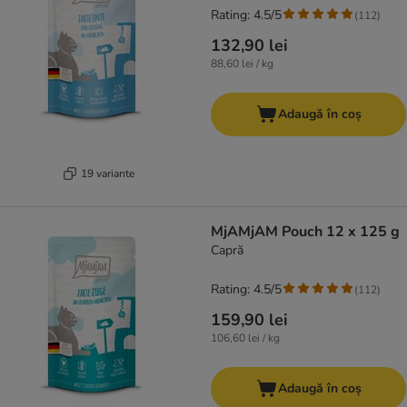
Rating: 4.5/5
(
112
)
132,90 lei
88,60 lei / kg
Adaugă în coș
19 variante
MjAMjAM Pouch 12 x 125 g
Capră
Rating: 4.5/5
(
112
)
159,90 lei
106,60 lei / kg
Adaugă în coș