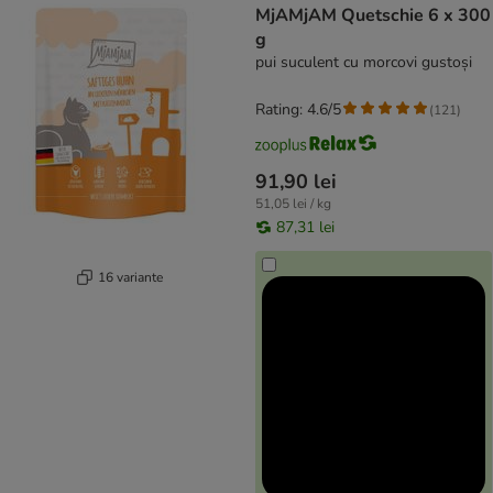
MjAMjAM Quetschie 6 x 300
g
pui suculent cu morcovi gustoși
Rating: 4.6/5
(
121
)
91,90 lei
51,05 lei / kg
87,31 lei
16 variante