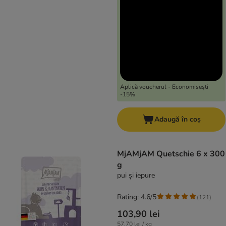
Aplică voucherul - Economisești
-15%
Adaugă în coș
MjAMjAM Quetschie 6 x 300
g
pui și iepure
Rating: 4.6/5
(
121
)
103,90 lei
57,70 lei / kg