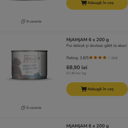
Adaugă în coș
8 variante
MjAMjAM 6 x 200 g
Pui delicat și dovleac gătit la aburi
Rating: 3.8/5
(
64
)
68,90 lei
57,40 lei / kg
Adaugă în coș
8 variante
MjAMjAM 6 x 200 g