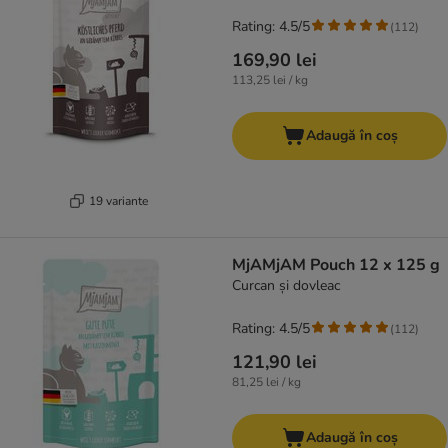
Rating: 4.5/5
(
112
)
169,90 lei
113,25 lei / kg
Adaugă în coș
19 variante
MjAMjAM Pouch 12 x 125 g
Curcan și dovleac
Rating: 4.5/5
(
112
)
121,90 lei
81,25 lei / kg
Adaugă în coș