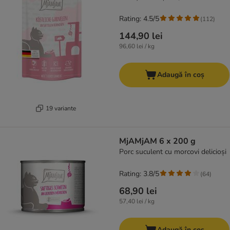
Rating: 4.5/5
(
112
)
144,90 lei
96,60 lei / kg
Adaugă în coș
19 variante
MjAMjAM 6 x 200 g
Porc suculent cu morcovi delicioși
Rating: 3.8/5
(
64
)
68,90 lei
57,40 lei / kg
Adaugă în coș