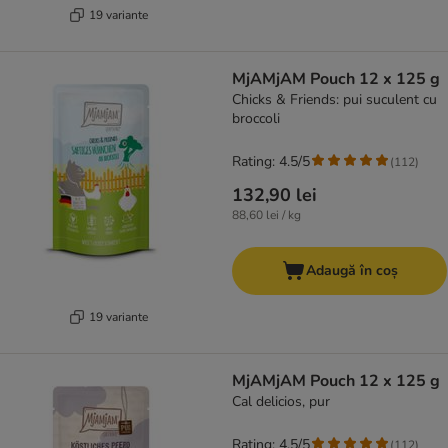
19 variante
MjAMjAM Pouch 12 x 125 g
Chicks & Friends: pui suculent cu
broccoli
Rating: 4.5/5
(
112
)
132,90 lei
88,60 lei / kg
Adaugă în coș
19 variante
MjAMjAM Pouch 12 x 125 g
Cal delicios, pur
Rating: 4.5/5
(
112
)