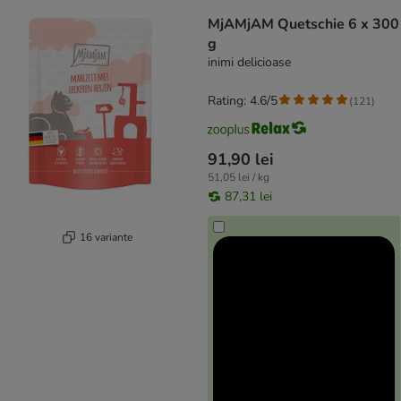
product items have been changed
MjAMjAM Quetschie 6 x 300
g
inimi delicioase
Rating: 4.6/5
(
121
)
91,90 lei
51,05 lei / kg
87,31 lei
16 variante