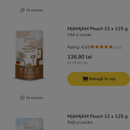
19 variante
MjAMjAM Pouch 12 x 125 g
Vită și curcan
Rating: 4.5/5
(
112
)
136,90 lei
91,25 lei / kg
Adaugă în coș
19 variante
MjAMjAM Pouch 12 x 125 g
Rață și pasăre