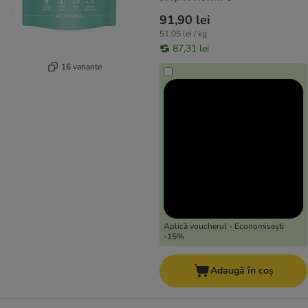
91,90 lei
51,05 lei / kg
87,31 lei
16 variante
Aplică voucherul - Economisești
-15%
Adaugă în coș