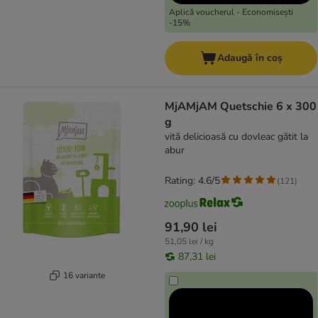
Aplică voucherul - Economisești
-15%
Adaugă în coș
MjAMjAM Quetschie 6 x 300
g
vită delicioasă cu dovleac gătit la
abur
Rating: 4.6/5
(
121
)
91,90 lei
51,05 lei / kg
87,31 lei
16 variante