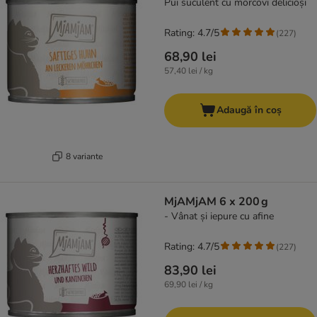
Pui suculent cu morcovi delicioși
Rating: 4.7/5
(
227
)
68,90 lei
57,40 lei / kg
Adaugă în coș
8 variante
MjAMjAM 6 x 200 g
- Vânat și iepure cu afine
Rating: 4.7/5
(
227
)
83,90 lei
69,90 lei / kg