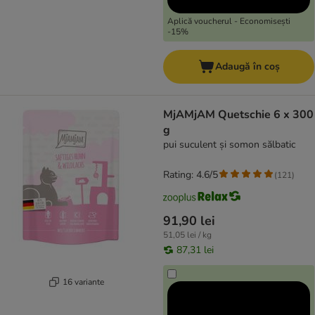
Aplică voucherul - Economisești
-15%
Adaugă în coș
MjAMjAM Quetschie 6 x 300
g
pui suculent și somon sălbatic
Rating: 4.6/5
(
121
)
91,90 lei
51,05 lei / kg
87,31 lei
16 variante