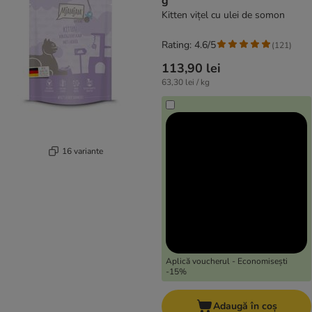
g
Kitten vițel cu ulei de somon
Rating: 4.6/5
(
121
)
113,90 lei
63,30 lei / kg
16 variante
Aplică voucherul - Economisești
-15%
Adaugă în coș