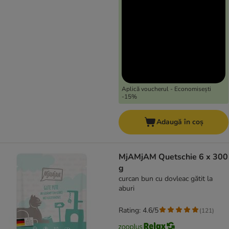
Aplică voucherul - Economisești
-15%
Adaugă în coș
MjAMjAM Quetschie 6 x 300
g
curcan bun cu dovleac gătit la
aburi
Rating: 4.6/5
(
121
)