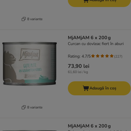
8 variante
MjAMjAM 6 x 200 g
Curcan cu dovleac fiert în aburi
Rating: 4.7/5
(
227
)
73,90 lei
61,60 lei / kg
Adaugă în coș
8 variante
MjAMjAM 6 x 200 g