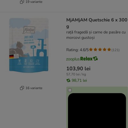
19 variante
MjAMjAM Quetschie 6 x 300
g
rață fragedă și carne de pasăre cu
morcovi gustoși
Rating: 4.6/5
(
121
)
103,90 lei
57,70 lei / kg
98,71 lei
16 variante