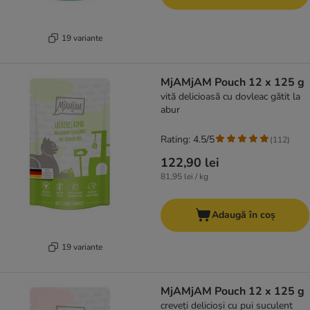
19 variante
MjAMjAM Pouch 12 x 125 g
vită delicioasă cu dovleac gătit la
abur
Rating: 4.5/5
(
112
)
122,90 lei
81,95 lei / kg
Adaugă în coș
19 variante
MjAMjAM Pouch 12 x 125 g
creveți delicioși cu pui suculent