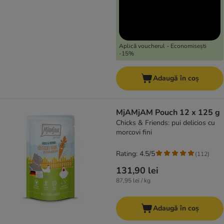
Aplică voucherul - Economisești
-15%
Adaugă în coș
MjAMjAM Pouch 12 x 125 g
Chicks & Friends: pui delicios cu
morcovi fini
Rating: 4.5/5
(
112
)
131,90 lei
87,95 lei / kg
Adaugă în coș