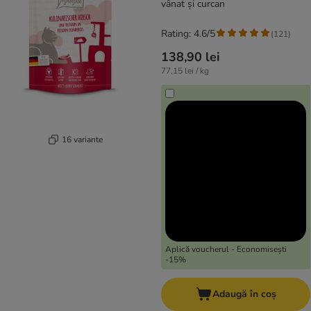
vânat și curcan
Rating: 4.6/5
(
121
)
138,90 lei
77,15 lei / kg
16 variante
Aplică voucherul - Economisești
-15%
Adaugă în coș