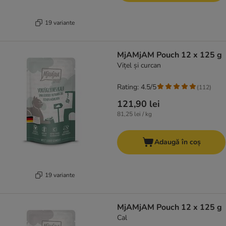
19 variante
MjAMjAM Pouch 12 x 125 g
Vițel și curcan
Rating: 4.5/5
(
112
)
121,90 lei
81,25 lei / kg
Adaugă în coș
19 variante
MjAMjAM Pouch 12 x 125 g
Cal