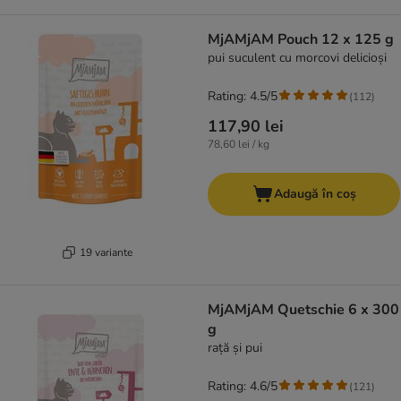
MjAMjAM Pouch 12 x 125 g
pui suculent cu morcovi delicioși
Rating: 4.5/5
(
112
)
117,90 lei
78,60 lei / kg
Adaugă în coș
19 variante
MjAMjAM Quetschie 6 x 300
g
rață și pui
Rating: 4.6/5
(
121
)