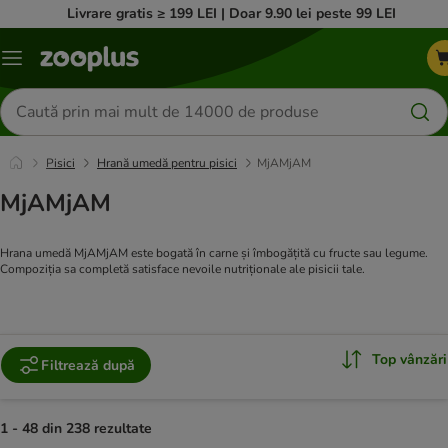
Livrare gratis ≥ 199 LEI | Doar 9.90 lei peste 99 LEI
Categorii
Căutare
produse
Pisici
Hrană umedă pentru pisici
MjAMjAM
MjAMjAM
Hrana umedă MjAMjAM este bogată în carne și îmbogățită cu fructe sau legume.
Compoziția sa completă satisface nevoile nutriționale ale pisicii tale.
Top vânzări
Filtrează după
1 - 48 din 238 rezultate