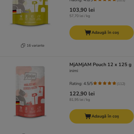
103,90 lei
57,70 lei / kg
Adaugă în coș
16 variante
MjAMjAM Pouch 12 x 125 g
inimi
Rating: 4.5/5
(
112
)
122,90 lei
81,95 lei / kg
Adaugă în coș