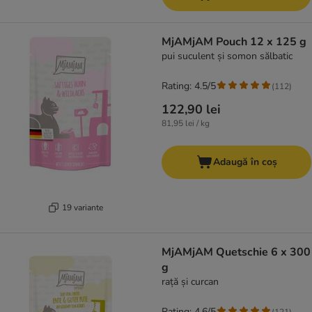
MjAMjAM Pouch 12 x 125 g
pui suculent și somon sălbatic
Rating: 4.5/5
(
112
)
122,90 lei
81,95 lei / kg
Adaugă în coș
19 variante
MjAMjAM Quetschie 6 x 300
g
rață și curcan
Rating: 4.6/5
(
121
)