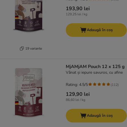
193,90 lei
129,25 lei / kg
Adaugă în coș
19 variante
MjAMjAM Pouch 12 x 125 g
Vânat și iepure savuros, cu afine
Rating: 4.5/5
(
112
)
129,90 lei
86,60 lei / kg
Adaugă în coș