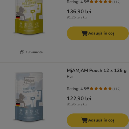
Rating: 4.5/5
(
112
)
136,90 lei
91,25 lei / kg
Adaugă în coș
19 variante
MjAMjAM Pouch 12 x 125 g
Pui
Rating: 4.5/5
(
112
)
122,90 lei
81,95 lei / kg
Adaugă în coș