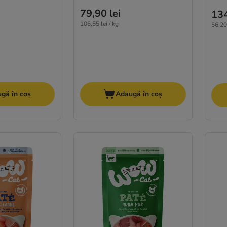
79,90 lei
134
106,55 lei / kg
56,20 
gă în coș
Adaugă în coș