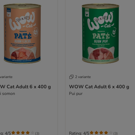
variante
2 variante
 Cat Adult 6 x 400 g
WOW Cat Adult 6 x 400 g
și somon
Pui pur
g: 4/5
Rating: 4/5
(
3
)
(
3
)