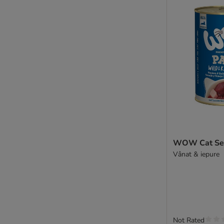
Wildes Land
Pussy Deluxe
Forza10
Smølke
Schesir Complements
Schesir Complete Nutrition
STRAYZ
Super Benek
MAC's Vetcare
PrimaCat
Terra Faelis
WOW Cat Sen
Catit
Vânat & iepure
Thrive Complete
★ Tigeria
Ultima
Venandi Animal
Vitakraft Poesie
Wiejska Zagroda
Not Rated