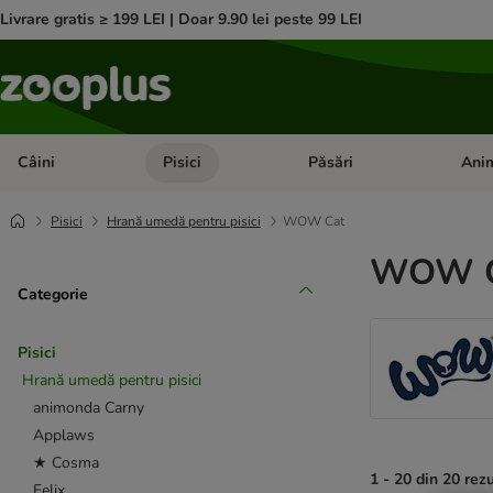
Livrare gratis ≥ 199 LEI | Doar 9.90 lei peste 99 LEI
Câini
Pisici
Păsări
Anim
Deschideți meniul cu categorii: Câini
Deschideți meniul cu categorii:
Deschid
Pisici
Hrană umedă pentru pisici
WOW Cat
WOW Ca
Categorie
Pisici
Hrană umedă pentru pisici
animonda Carny
Applaws
★ Cosma
1 - 20 din 20 rez
Felix