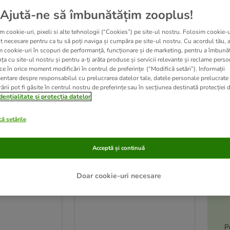
Ajută-ne să îmbunătățim zooplus!
ve been changed
m cookie-uri, pixeli si alte tehnologii (“Cookies”) pe site-ul nostru. Folosim cookie-u
t necesare pentru ca tu să poți naviga și cumpăra pe site-ul nostru. Cu acordul tău, 
m cookie-uri în scopuri de performanță, funcționare și de marketing, pentru a îmbunăt
ța cu site-ul nostru și pentru a-ți arăta produse și servicii relevante și reclame perso
ce în orice moment modificări în centrul de preferințe (“Modifică setări”). Informații
entare despre responsabilul cu prelucrarea datelor tale, datele personale prelucrate
ării pot fi găsite în centrul nostru de preferințe sau în secțiunea destinată protecției d
dențialitate și protecția datelor
ă setările
A
Acceptă și continuă
3 variante
Doar cookie-uri necesare
os 8 x 85 g
WOW Cat în sos 8 x 85 g
Pui
P