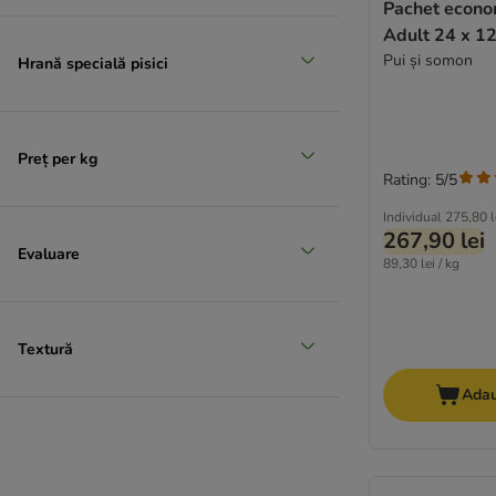
Pachet econ
Natural Code
Adult 24 x 1
Natural Trainer
Pui și somon
Hrană specială pisici
Nature's Variety
Nutrivet
Oasy
Pawsome
Preț per kg
Perfect Fit
Rating: 5/5
Porta 21
Individual
275,80 l
Pro Plan
267,90 lei
Evaluare
Pure Nature
89,30 lei / kg
Purina ONE
★ Purizon
Rafi
Textură
★ Rosie's Farm
Adau
Sanabelle
Schmusy
Schesir Veterinary Solutions
Shiny Cat