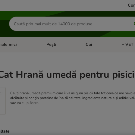
Con
Căutare
produse
ale mici
Pești
Cai
+ VET 
 Pisici
eți meniul cu categorii: Păsări
Deschideți meniul cu categorii: Animale mici
Deschideți meniul cu categori
Deschideț
t Hrană umedă pentru pisici
Cauți hrană umedă premium care îi va asigura pisicii tale tot ceea ce are nev
alcătuite și conțin proteine de înaltă calitate, ingrediente naturale și aditivi v
savura cu plăcere.
ultate