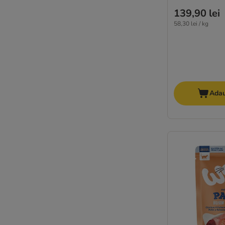
★ Wild Freedom
139,90 lei
WOW Cat
58,30 lei / kg
Yarrah Bio
★ zooplus Bio
Lily's Kitchen
Taste of the Wild
Adau