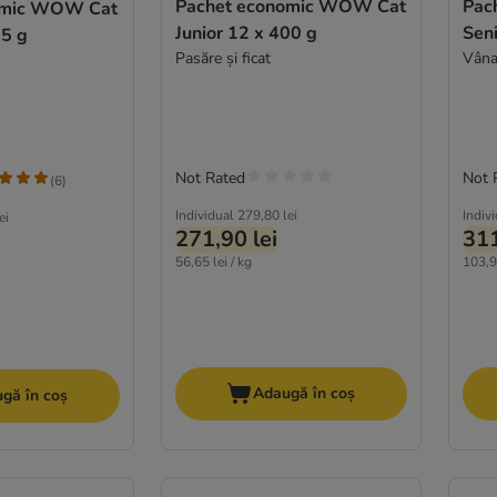
Pachet economic WOW Cat
Pac
omic WOW Cat
Junior 12 x 400 g
Seni
25 g
Pasăre și ficat
Vânat
Not Rated
Not 
(
6
)
Individual
279,80 lei
Indiv
ei
271,90 lei
311
56,65 lei / kg
103,95
Adaugă în coș
gă în coș