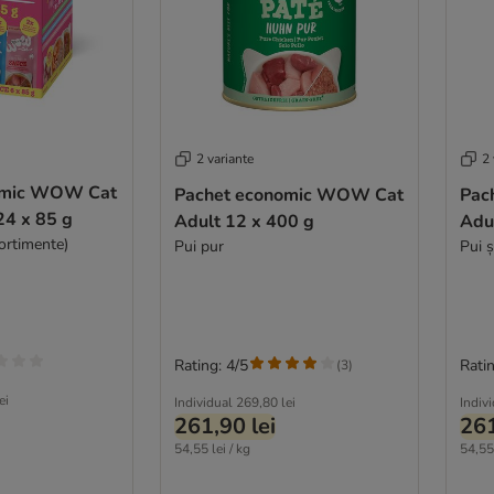
2 variante
2 
omic WOW Cat
Pachet economic WOW Cat
Pac
 24 x 85 g
Adult 12 x 400 g
Adu
ortimente)
Pui pur
Pui 
Rating: 4/5
Ratin
(
3
)
ei
Individual
269,80 lei
Indiv
261,90 lei
261
54,55 lei / kg
54,55 