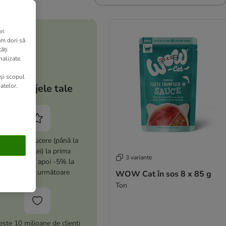
ri
am dori să
ăți
nalizate.
 și scopul
atelor.
Avantajele tale
i -10% reducere (până la
max. 100 lei) la prima
3 variante
comandă și apoi -5% la
comenzile următoare
WOW Cat în sos 8 x 85 g
Ton
este 10 milioane de clienți