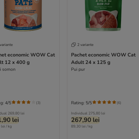
variante
2 variante
het economic WOW Cat
Pachet economic WOW Cat
lt 12 x 400 g
Adult 24 x 125 g
și somon
Pui pur
g: 4/5
Rating: 5/5
(
3
)
(
6
)
idual
269,80 lei
Individual
275,80 lei
,90 lei
267,90 lei
lei / kg
89,30 lei / kg