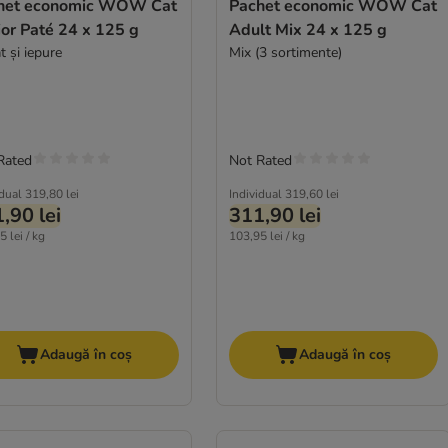
het economic WOW Cat
Pachet economic WOW Cat
or Paté 24 x 125 g
Adult Mix 24 x 125 g
 și iepure
Mix (3 sortimente)
Rated
Not Rated
idual
319,80 lei
Individual
319,60 lei
,90 lei
311,90 lei
 lei / kg
103,95 lei / kg
Adaugă în coș
Adaugă în coș