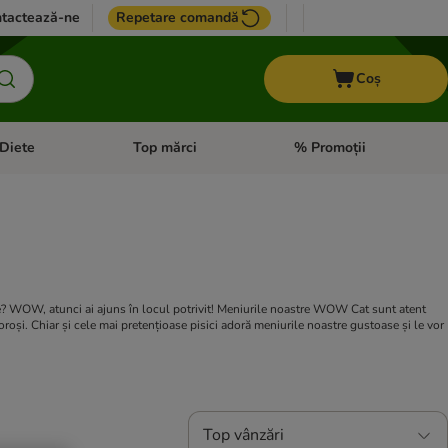
tactează-ne
Repetare comandă
Coș
Diete
Top mărci
% Promoții
i: Pești
i meniul cu categorii: Cai
Deschideți meniul cu categorii: + VET Diete
Deschideți meniul cu catego
oie? WOW, atunci ai ajuns în locul potrivit! Meniurile noastre WOW Cat sunt atent
aloroși. Chiar și cele mai pretențioase pisici adoră meniurile noastre gustoase și le vor
Top vânzări