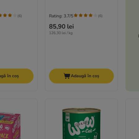
Rating: 3.7/5
(
6
)
(
6
)
85,90 lei
126,30 lei / kg
gă în coș
Adaugă în coș