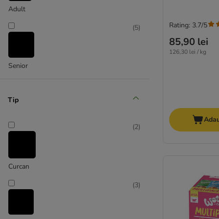
Purina Veterinary Diets
Adult
Royal Canin Feline Veterinary & Expert
Rating: 3.7/5
SPECIFIC Veterinary Diet
(
5
)
Virbac Veterinary HPM
85,90 lei
126,30 lei / kg
Hrană fără cereale
Senior
Hrană bio
Hrană umedă pisici sterilizate
Conserve pentru pisici
Tip
Adau
Advance
(
2
)
Almo Nature
animonda Vom Feinsten
Best Nature
Curcan
Bozita
(
3
)
Brekkies
BRIT
Butcher's