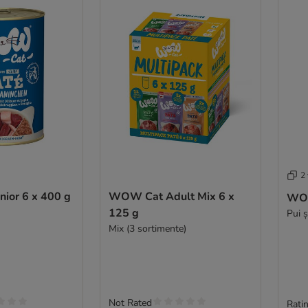
2 
ior 6 x 400 g
WOW Cat Adult Mix 6 x
WOW
125 g
Pui 
Mix (3 sortimente)
Not Rated
Ratin