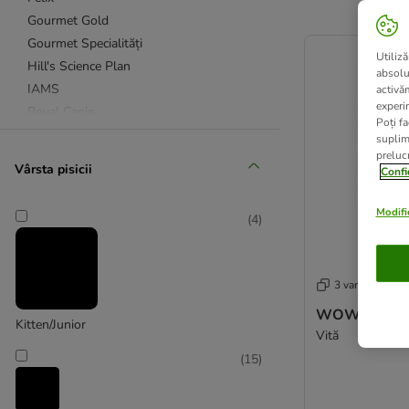
Gourmet Gold
product items ha
Gourmet Specialități
Utiliză
Hill's Science Plan
absolu
IAMS
activă
experin
Royal Canin
Poți fa
Schesir
suplim
prelucr
Sheba
Vârsta pisicii
Confi
★ Smilla
Whiskas
Modific
(
4
)
Advance Veterinary Diets
animonda Integra
3 variante
beaphar Dietă specială
WOW Cat în s
★ Concept for Life Veterinary Diet
Kitten/Junior
Vită
Hill's Prescription Diet
(
15
)
Kattovit Dietă specială
Kattovit Vital Care