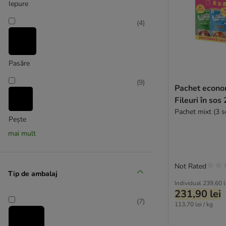
Iepure
Carnilove
Cat Chow
(
4
)
★ Catessy
Cat´s Love
catz finefood
Pasăre
★ Concept for Life
★ Cosma Nature
(
9
)
Pachet econ
Crave
Fileuri în sos
Disugual
Pachet mixt (3 s
Dogs'n Tiger
Pește
Dolina Noteci
mai mult
(
13
)
Encore
Eukanuba
Not Rated
Pui
FairCat
Tip de ambalaj
★ Feringa
Individual
239,60 l
(
4
)
231,90 lei
Fitmin
(
7
)
113,70 lei / kg
GimCat
GranataPet