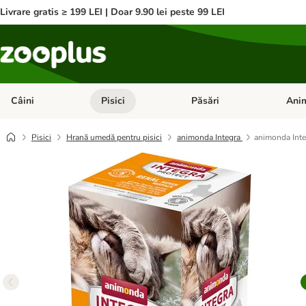
Livrare gratis ≥ 199 LEI | Doar 9.90 lei peste 99 LEI
Câini
Pisici
Păsări
Anim
Deschideți meniul cu categorii: Câini
Deschideți meniul cu categorii:
Deschid
Pisici
Hrană umedă pentru pisici
animonda Integra
animonda Inte