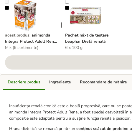
animonda Integra Protect Adult Renal Tăviță 6 x 100 g
Pachet mixt de testare beaphar Die
acest produs
:
animonda
Pachet mixt de testare
Integra Protect Adult Renal
beaphar Dietă renală
Tăviță 6 x 100 g
Mix (6 sortimente)
6 x 100 g
Descriere produs
Ingrediente
Recomandare de hrănire
Insuficiența renală cronică este o boală progresivă, care nu se poate 
animonda Integra Protect Adult Renal a fost special dezvoltată în a
compoziție este adaptată pentru a susține funcția renală a pisicilor.
Hrana dietetică se remarcă printr-un
conținut scăzut de proteine 