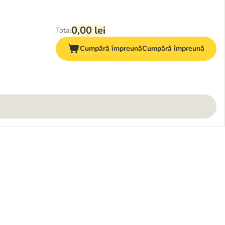
0,00 lei
Total
Cumpără împreună
Cumpără împreună