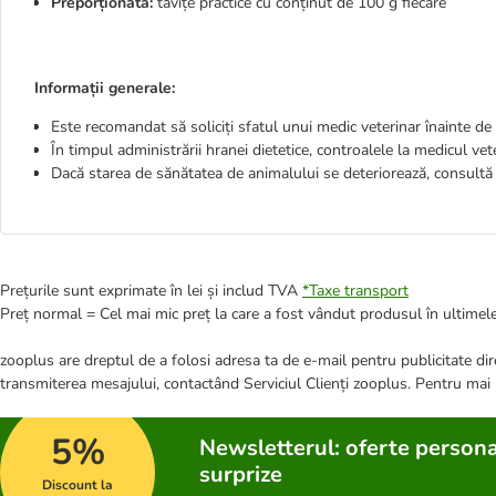
Preporționată:
tăvițe practice cu conținut de 100 g fiecare
Informații generale:
Este recomandat să soliciți sfatul unui medic veterinar înainte d
În timpul administrării hranei dietetice, controalele la medicul ve
Dacă starea de sănătatea de animalului se deteriorează, consultă 
Prețurile sunt exprimate în lei și includ TVA
*
Taxe transport
Preț normal = Cel mai mic preț la care a fost vândut produsul în ultimele
zooplus are dreptul de a folosi adresa ta de e-mail pentru publicitate dire
transmiterea mesajului, contactând Serviciul Clienți zooplus. Pentru mai
5%
Newsletterul: oferte persona
surprize
Discount la