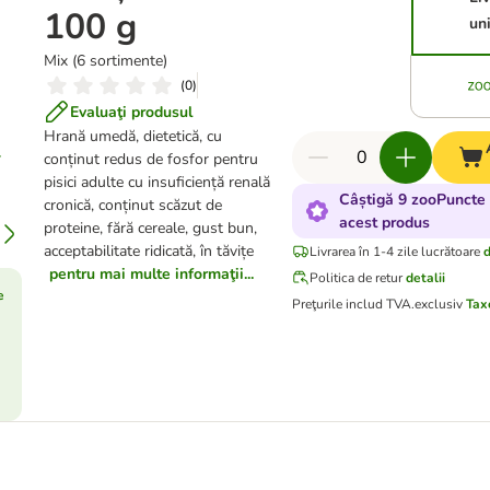
100 g
un
Mix (6 sortimente)
(
0
)
Evaluaţi produsul
Hrană umedă, dietetică, cu
conținut redus de fosfor pentru
pisici adulte cu insuficiență renală
Câștigă 9 zooPuncte
cronică, conținut scăzut de
acest produs
proteine, fără cereale, gust bun,
acceptabilitate ridicată, în tăvițe
Livrarea în 1-4 zile lucrătoare
d
pentru mai multe informaţii...
Politica de retur
detalii
e
Preţurile includ TVA.
exclusiv
Tax