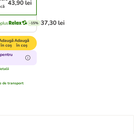
43,90 lei
ică
37,30 lei
-15%
Adaugă
Adaugă
în coș
în coș
 pentru
etalii
e de transport