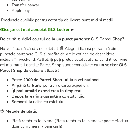
Transfer bancar
Apple pay
Produsele eligibile pentru acest tip de livrare sunt mici și medii.
Găsește cel mai apropiat GLS Locker
►
De ce să-ți ridici coletul de la un punct partener GLS Parcel Shop?
Nu vei fi acasă când vine coletul? 🏬 Alege ridicarea personală din
punctele partenere GLS și profită de orele extinse de deschidere,
inclusiv în weekend. Astfel, îți poți prelua coletul atunci când îți convine
cel mai mult. Locațiile Parcel Shop sunt semnalizate
cu un sticker GLS
Parcel Shop de culoare albastră.
Peste 2000 de Parcel Shop-uri la nivel național.
Ai până la 5 zile
pentru ridicarea expedierii.
Îți poți urmări expedierea în timp real
.
Depozitarea în siguranță
a coletului tău.
Semnezi
la ridicarea coletului.
💳
Metode de plată:
Plată ramburs la livrare (Plata ramburs la livrare se poate efectua
doar cu numerar / bani cash)