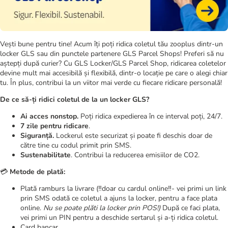
Vești bune pentru tine! Acum îți poți ridica coletul tău zooplus dintr-un
locker GLS sau din punctele partenere GLS Parcel Shops! Preferi să nu
aștepți după curier? Cu GLS Locker/GLS Parcel Shop, ridicarea coletelor
devine mult mai accesibilă și flexibilă, dintr-o locație pe care o alegi chiar
tu. În plus, contribui la un viitor mai verde cu fiecare ridicare personală!
De ce să-ți ridici coletul de la un locker GLS?
Ai acces nonstop.
Poți ridica expedierea în ce interval poți, 24/7.
7 zile pentru ridicare
.
Siguranță.
Lockerul este securizat și poate fi deschis doar de
către tine cu codul primit prin SMS.
Sustenabilitate
. Contribui la reducerea emisiilor de CO2.
💳
Metode de plată:
Plată ramburs la livrare (‼️doar cu cardul online‼️- vei primi un link
prin SMS odată ce coletul a ajuns la locker, pentru a face plata
online.
Nu se poate plăti la locker prin POS!)
După ce faci plata,
vei primi un PIN pentru a deschide sertarul și a-ți ridica coletul.
Card bancar