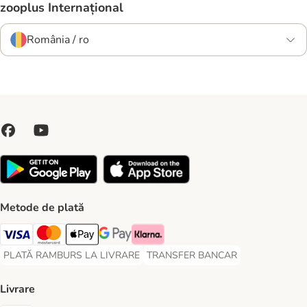
zooplus Internațional
România / ro
Metode de plată
Visa Payment Method
Master Card Payment Method
Apple Pay Payment Method
Google Pay Payment Method
Klarna Payment Method
PLATĂ RAMBURS LA LIVRARE
TRANSFER BANCAR
PLATĂ RAMBURS LA LIVRARE Payment Method
TRANSFER BANCAR Payment Metho
Livrare