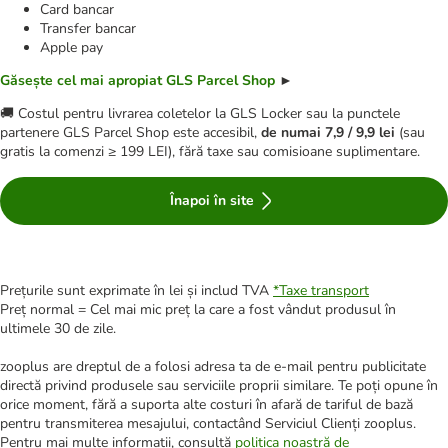
Card bancar
Transfer bancar
Apple pay
Găsește cel mai apropiat GLS Parcel Shop
►
🚚 Costul pentru livrarea coletelor la GLS Locker sau la punctele
partenere GLS Parcel Shop este accesibil,
de numai 7,9 / 9,9 lei
(sau
gratis la comenzi ≥ 199 LEI), fără taxe sau comisioane suplimentare.
Înapoi în site
Prețurile sunt exprimate în lei și includ TVA
*
Taxe transport
Preț normal = Cel mai mic preț la care a fost vândut produsul în
ultimele 30 de zile.
zooplus are dreptul de a folosi adresa ta de e-mail pentru publicitate
directă privind produsele sau serviciile proprii similare. Te poți opune în
orice moment, fără a suporta alte costuri în afară de tariful de bază
pentru transmiterea mesajului, contactând Serviciul Clienți zooplus.
Pentru mai multe informații, consultă
politica noastră de