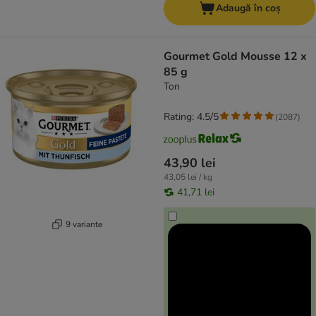
Adaugă în coș
Gourmet Gold Mousse 12 x
85 g
Ton
Rating: 4.5/5
(
2087
)
43,90 lei
43,05 lei / kg
41,71 lei
9 variante