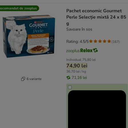
ecomandat de zooplus
Pachet economic Gourmet
Perle Selecție mixtă 24 x 85
g
Savoare în sos
Rating: 4.5/5
(
167
)
Individual
75,80 lei
74,90 lei
36,70 lei / kg
71,16 lei
6 variante