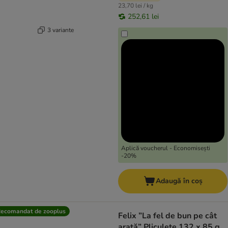
23,70 lei / kg
252,61 lei
3 variante
Aplică voucherul - Economisești
-20%
Adaugă în coș
ecomandat de zooplus
Felix ”La fel de bun pe cât
arată” Pliculețe 132 x 85 g