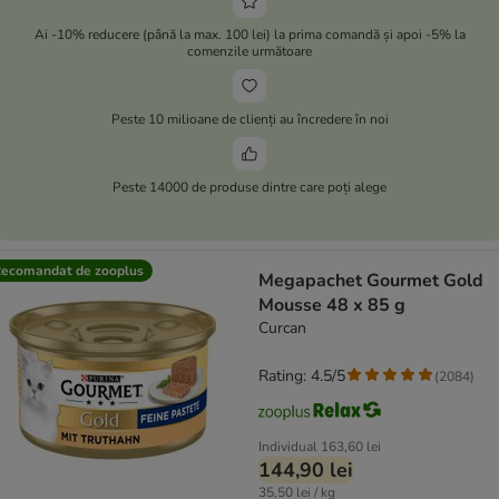
Ai -10% reducere (până la max. 100 lei) la prima comandă și apoi -5% la
comenzile următoare
Peste 10 milioane de clienți au încredere în noi
Peste 14000 de produse dintre care poți alege
ecomandat de zooplus
Megapachet Gourmet Gold
Mousse 48 x 85 g
Curcan
Rating: 4.5/5
(
2084
)
Individual
163,60 lei
144,90 lei
35,50 lei / kg