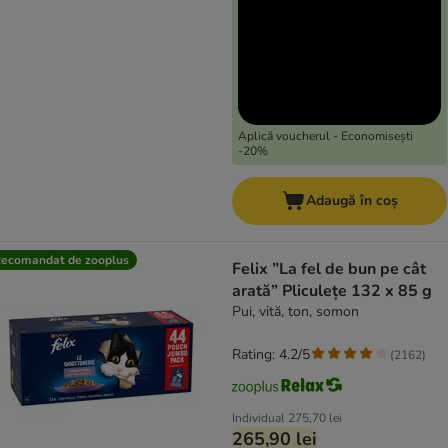
Aplică voucherul - Economisești
-20%
Adaugă în coș
ecomandat de zooplus
Felix ”La fel de bun pe cât
arată” Pliculețe 132 x 85 g
Pui, vită, ton, somon
Rating: 4.2/5
(
2162
)
Individual
275,70 lei
265,90 lei