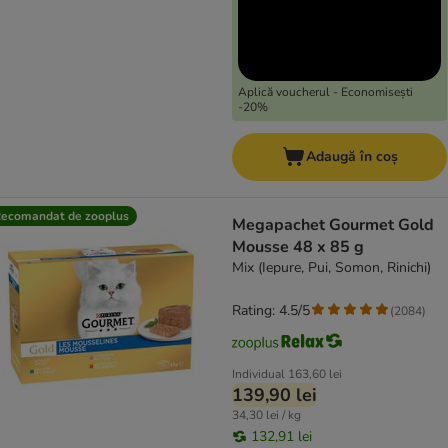
Aplică voucherul - Economisești
-20%
Adaugă în coș
ecomandat de zooplus
Megapachet Gourmet Gold
Mousse 48 x 85 g
Mix (Iepure, Pui, Somon, Rinichi)
Rating: 4.5/5
(
2084
)
Individual
163,60 lei
139,90 lei
34,30 lei / kg
132,91 lei