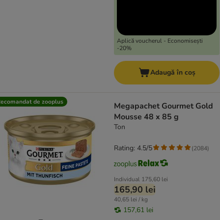
Aplică voucherul - Economisești
-20%
Adaugă în coș
ecomandat de zooplus
Megapachet Gourmet Gold
Mousse 48 x 85 g
Ton
Rating: 4.5/5
(
2084
)
Individual
175,60 lei
165,90 lei
40,65 lei / kg
157,61 lei