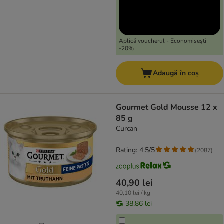
Aplică voucherul - Economisești
-20%
Adaugă în coș
Gourmet Gold Mousse 12 x
85 g
Curcan
Rating: 4.5/5
(
2087
)
40,90 lei
40,10 lei / kg
38,86 lei