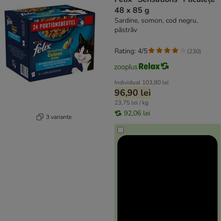
48 x 85 g
Sardine, somon, cod negru,
păstrăv
Rating: 4/5
(
230
)
Individual
103,80 lei
96,90 lei
23,75 lei / kg
92,06 lei
3 variante