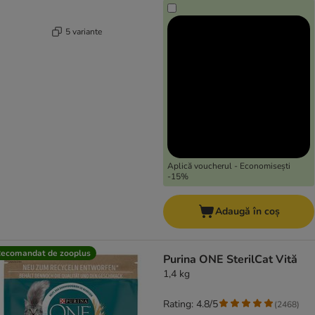
5 variante
Aplică voucherul - Economisești
-15%
Adaugă în coș
ecomandat de zooplus
Purina ONE SterilCat Vită
1,4 kg
Rating: 4.8/5
(
2468
)