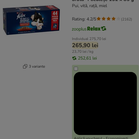
Pui, vită, rață, miel
Rating: 4.2/5
(
2162
)
Individual
275,70 lei
265,90 lei
23,70 lei / kg
252,61 lei
3 variante
Aplică voucherul - Economisești