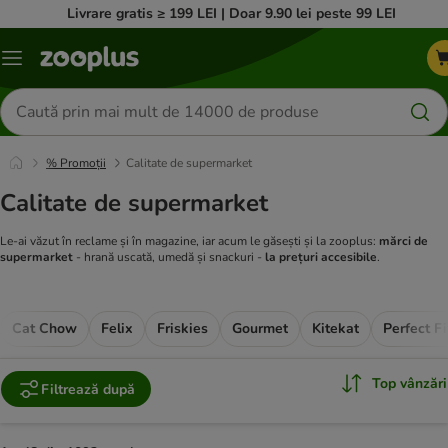
Livrare gratis ≥ 199 LEI | Doar 9.90 lei peste 99 LEI
Categorii
Căutare
produse
% Promoții
Calitate de supermarket
Calitate de supermarket
Le-ai văzut în reclame și în magazine, iar acum le găsești și la zooplus:
mărci de
supermarket
- hrană uscată, umedă și snackuri -
la prețuri accesibile
.
Cat Chow
Felix
Friskies
Gourmet
Kitekat
Perfect Fi
Top vânzări
Filtrează după