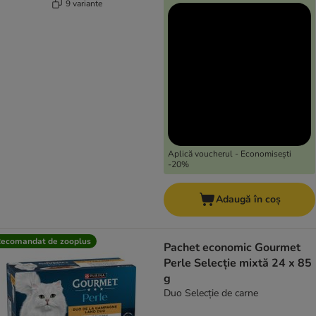
9 variante
Aplică voucherul - Economisești
-20%
Adaugă în coș
ecomandat de zooplus
Pachet economic Gourmet
Perle Selecție mixtă 24 x 85
g
Duo Selecție de carne