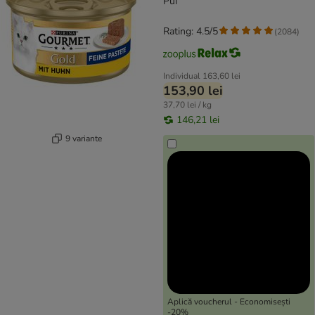
Pui
Rating: 4.5/5
(
2084
)
Individual
163,60 lei
153,90 lei
37,70 lei / kg
146,21 lei
9 variante
Aplică voucherul - Economisești
-20%