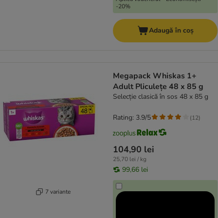
-20%
Adaugă în coș
Megapack Whiskas 1+
Adult Pliculețe 48 x 85 g
Selecție clasică în sos 48 x 85 g
Rating: 3.9/5
(
12
)
104,90 lei
25,70 lei / kg
99,66 lei
7 variante