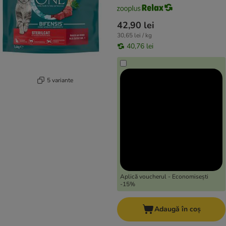
42,90 lei
30,65 lei / kg
40,76 lei
5 variante
Aplică voucherul - Economisești
-15%
Adaugă în coș