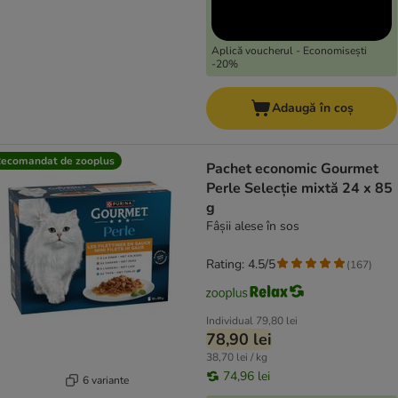
Aplică voucherul - Economisești
-20%
Adaugă în coș
ecomandat de zooplus
Pachet economic Gourmet
Perle Selecție mixtă 24 x 85
g
Fâșii alese în sos
Rating: 4.5/5
(
167
)
Individual
79,80 lei
78,90 lei
38,70 lei / kg
74,96 lei
6 variante