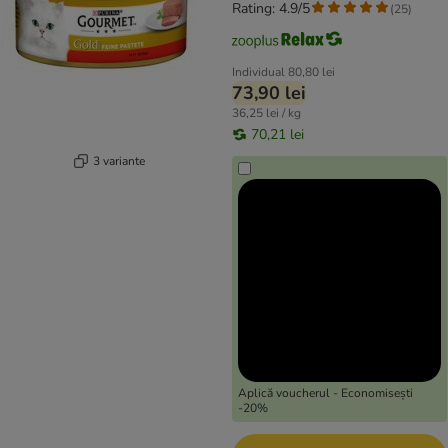
Rating: 4.9/5
(
25
)
Individual
80,80 lei
73,90 lei
36,25 lei / kg
70,21 lei
3 variante
Aplică voucherul - Economisești
-20%