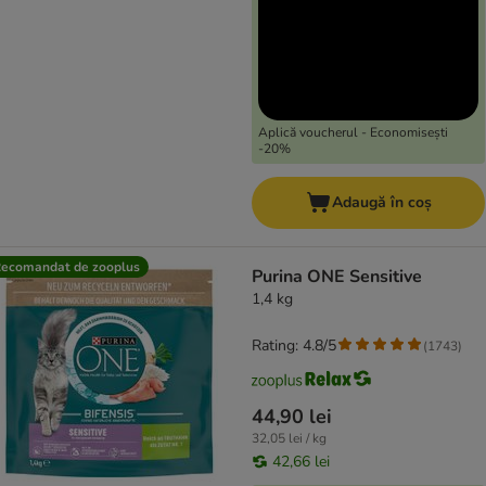
Aplică voucherul - Economisești
-20%
Adaugă în coș
ecomandat de zooplus
Purina ONE Sensitive
1,4 kg
Rating: 4.8/5
(
1743
)
44,90 lei
32,05 lei / kg
42,66 lei