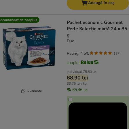
Adaugă în coș
ecomandat de zooplus
Pachet economic Gourmet
Perle Selecție mixtă 24 x 85
g
Duo
Rating: 4.5/5
(
167
)
Individual
75,80 lei
68,90 lei
33,75 lei / kg
65,46 lei
6 variante