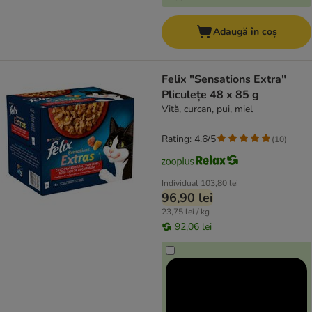
Adaugă în coș
Felix "Sensations Extra"
Pliculețe 48 x 85 g
Vită, curcan, pui, miel
Rating: 4.6/5
(
10
)
Individual
103,80 lei
96,90 lei
23,75 lei / kg
92,06 lei