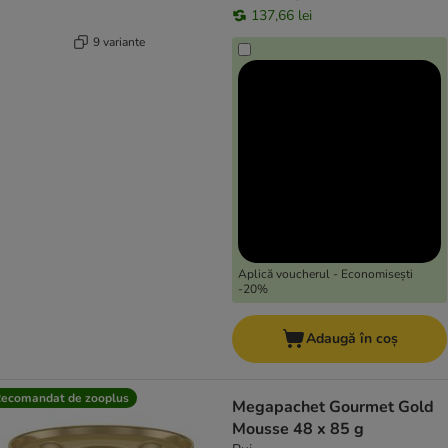
137,66 lei
9 variante
Aplică voucherul - Economisești
-20%
Adaugă în coș
ecomandat de zooplus
Megapachet Gourmet Gold
Mousse 48 x 85 g