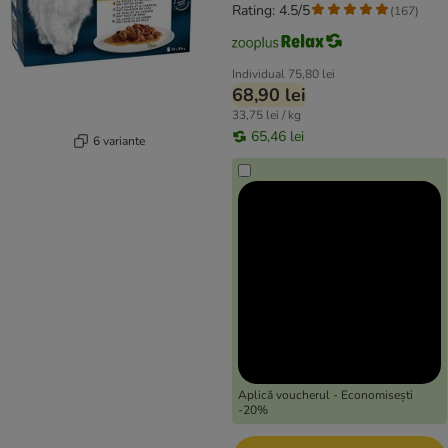
Rating: 4.5/5
(
167
)
Individual
75,80 lei
68,90 lei
33,75 lei / kg
65,46 lei
6 variante
Aplică voucherul - Economisești
-20%