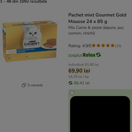
1 - 48 din 1092 rezultate
product items have been changed
Pachet mixt Gourmet Gold
Mousse 24 x 85 g
Mix Carne & pește (iepure, pui,
somon, rinichi)
Rating: 4.9/5
(
25
)
Individual
81,80 lei
69,90 lei
34,25 lei / kg
66,41 lei
3 variante