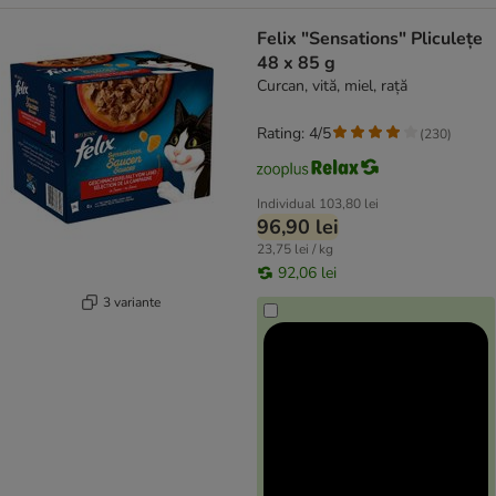
Felix "Sensations" Pliculețe
48 x 85 g
Curcan, vită, miel, rață
Rating: 4/5
(
230
)
Individual
103,80 lei
96,90 lei
23,75 lei / kg
92,06 lei
3 variante