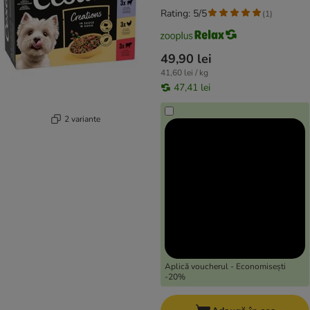
Rating: 5/5
(
1
)
49,90 lei
41,60 lei / kg
47,41 lei
2 variante
Aplică voucherul - Economisești
-20%