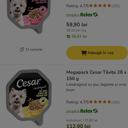
Rating: 4.7/5
(
255
)
59,90 lei
28,50 lei / kg
56,91 lei
11 variante
Adaugă în coș
Megapack Cesar Tăvițe 28 x
150 g
Landragout cu pui, legume și orez
brun
Rating: 4.7/5
(
255
)
Individual
119,80 lei
112,90 lei