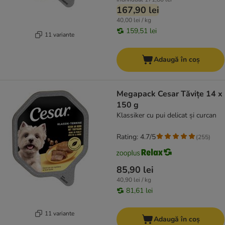
167,90 lei
40,00 lei / kg
159,51 lei
11 variante
Adaugă în coș
Megapack Cesar Tăvițe 14 x
150 g
Klassiker cu pui delicat și curcan
Rating: 4.7/5
(
255
)
85,90 lei
40,90 lei / kg
81,61 lei
11 variante
Adaugă în coș