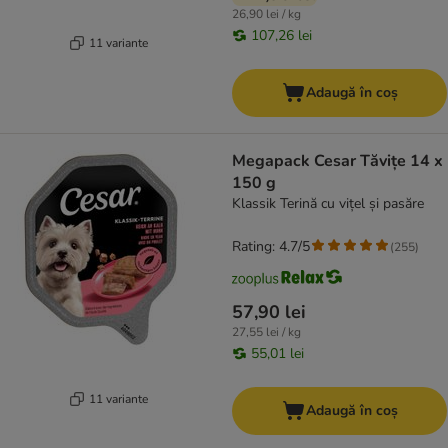
26,90 lei / kg
107,26 lei
11 variante
Adaugă în coș
Megapack Cesar Tăvițe 14 x
150 g
Klassik Terină cu vițel și pasăre
Rating: 4.7/5
(
255
)
57,90 lei
27,55 lei / kg
55,01 lei
11 variante
Adaugă în coș