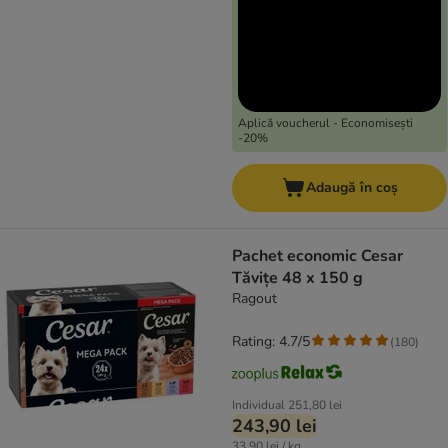
Aplică voucherul - Economisești
-20%
Adaugă în coș
Pachet economic Cesar
Tăvițe 48 x 150 g
Ragout
Rating: 4.7/5
(
180
)
Individual
251,80 lei
243,90 lei
33,90 lei / kg