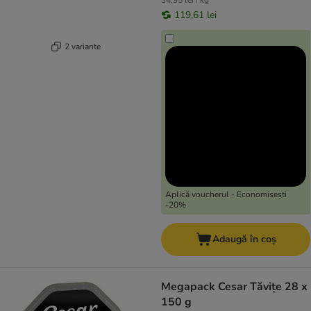
34,95 lei / kg
119,61 lei
2 variante
Aplică voucherul - Economisești
-20%
Adaugă în coș
Megapack Cesar Tăvițe 28 x
150 g