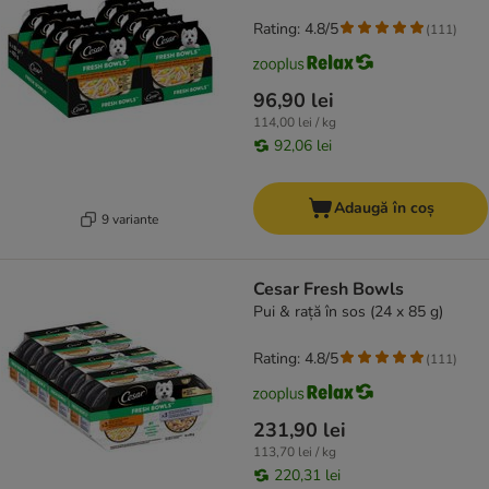
Rating: 4.8/5
(
111
)
96,90 lei
114,00 lei / kg
92,06 lei
Adaugă în coș
9 variante
Cesar Fresh Bowls
Pui & rață în sos (24 x 85 g)
Rating: 4.8/5
(
111
)
231,90 lei
113,70 lei / kg
220,31 lei