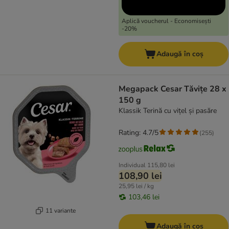
Aplică voucherul - Economisești
-20%
Adaugă în coș
Megapack Cesar Tăvițe 28 x
150 g
Klassik Terină cu vițel și pasăre
Rating: 4.7/5
(
255
)
Individual
115,80 lei
108,90 lei
25,95 lei / kg
103,46 lei
11 variante
Adaugă în coș