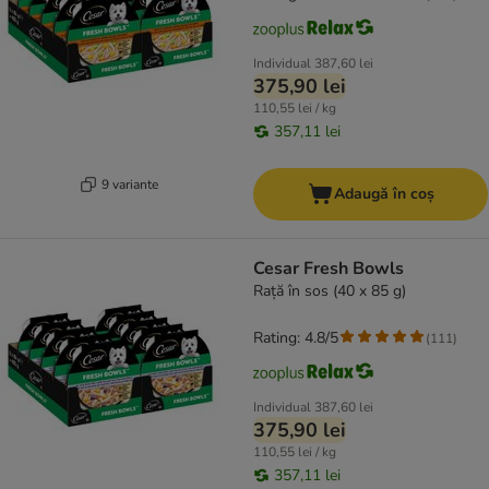
Individual
387,60 lei
375,90 lei
110,55 lei / kg
357,11 lei
9 variante
Adaugă în coș
Cesar Fresh Bowls
Rață în sos (40 x 85 g)
Rating: 4.8/5
(
111
)
Individual
387,60 lei
375,90 lei
110,55 lei / kg
357,11 lei