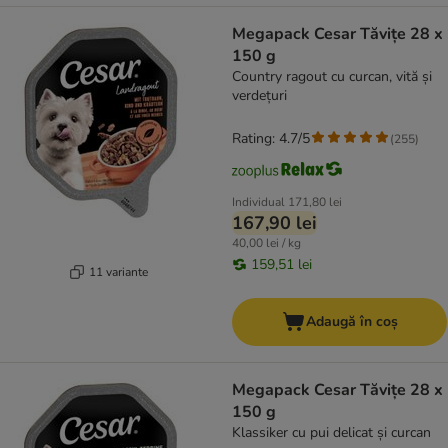
Megapack Cesar Tăvițe 28 x
150 g
Country ragout cu curcan, vită și
verdețuri
Rating: 4.7/5
(
255
)
Individual
171,80 lei
167,90 lei
40,00 lei / kg
159,51 lei
11 variante
Adaugă în coș
Megapack Cesar Tăvițe 28 x
150 g
Klassiker cu pui delicat și curcan