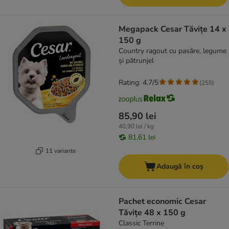
Megapack Cesar Tăvițe 14 x
150 g
Country ragout cu pasăre, legume
și pătrunjel
Rating: 4.7/5
(
255
)
85,90 lei
40,90 lei / kg
81,61 lei
11 variante
Adaugă în coș
Pachet economic Cesar
Tăvițe 48 x 150 g
Classic Terrine