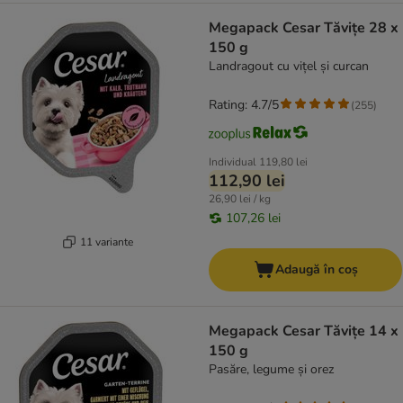
Megapack Cesar Tăvițe 28 x
150 g
Landragout cu vițel și curcan
Rating: 4.7/5
(
255
)
Individual
119,80 lei
112,90 lei
26,90 lei / kg
107,26 lei
11 variante
Adaugă în coș
Megapack Cesar Tăvițe 14 x
150 g
Pasăre, legume și orez