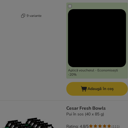
9 variante
Aplică voucherul - Economisești
-20%
Adaugă în coș
Cesar Fresh Bowls
Pui în sos (40 x 85 g)
Rating: 4.8/5
(
111
)