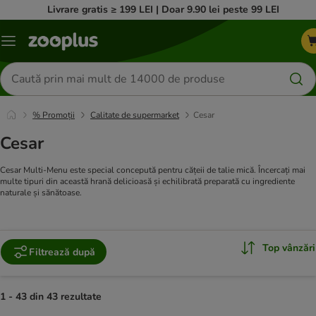
Livrare gratis ≥ 199 LEI | Doar 9.90 lei peste 99 LEI
Categorii
Căutare
produse
% Promoții
Calitate de supermarket
Cesar
Cesar
Cesar Multi-Menu este special concepută pentru cățeii de talie mică. Încercați mai
multe tipuri din această hrană delicioasă și echilibrată preparată cu ingrediente
naturale și sănătoase.
Top vânzări
Filtrează după
1 - 43 din 43 rezultate