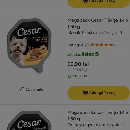
Adaugă în coș
Megapack Cesar Tăvițe 14 x
150 g
Klassik Terină cu pasăre și vită
Rating: 4.7/5
(
255
)
59,90 lei
28,50 lei / kg
56,91 lei
11 variante
Adaugă în coș
Megapack Cesar Tăvițe 14 x
150 g
Country ragout cu curcan, vită și