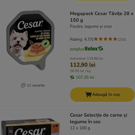
Megapack Cesar Tăvițe 28 x
150 g
Pasăre, legume și orez
Rating: 4.7/5
(
255
)
Individual
119,80 lei
112,90 lei
26,90 lei / kg
107,26 lei
11 variante
Adaugă în coș
Cesar Selecție de carne și
legume în sos
12 x 100 g