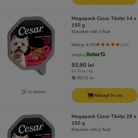
Megapack Cesar Tăvițe 14 x
150 g
Klassiker vită și ficat
Rating: 4.7/5
(
255
)
93,90 lei
44,70 lei / kg
89,21 lei
11 variante
Adaugă în coș
Megapack Cesar Tăvițe 28 x
150 g
Klassiker vită și ficat