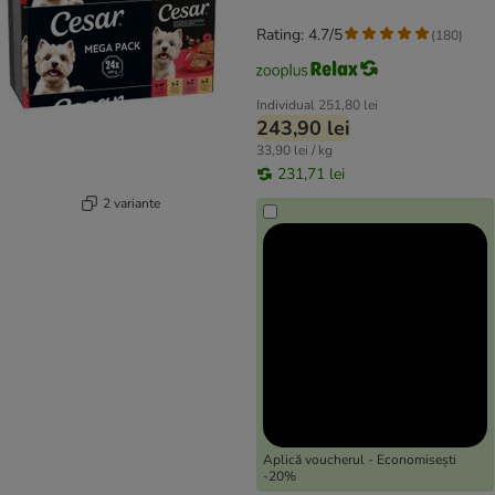
Rating: 4.7/5
(
180
)
Individual
251,80 lei
243,90 lei
33,90 lei / kg
231,71 lei
2 variante
Aplică voucherul - Economisești
-20%