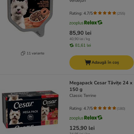
verdețuri
Rating: 4.7/5
(
255
)
85,90 lei
40,90 lei / kg
81,61 lei
11 variante
Adaugă în coș
Megapack Cesar Tăvițe 24 x
150 g
Classic Terrine
Rating: 4.7/5
(
180
)
125,90 lei