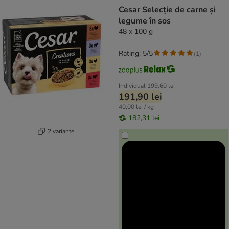
product items have been changed
Cesar Selecție de carne și
legume în sos
48 x 100 g
Rating: 5/5
(
1
)
Individual
199,60 lei
191,90 lei
40,00 lei / kg
182,31 lei
2 variante