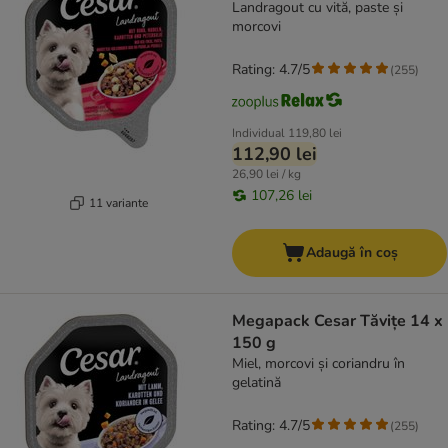
Landragout cu vită, paste și
morcovi
Rating: 4.7/5
(
255
)
Individual
119,80 lei
112,90 lei
26,90 lei / kg
107,26 lei
11 variante
Adaugă în coș
Megapack Cesar Tăvițe 14 x
150 g
Miel, morcovi și coriandru în
gelatină
Rating: 4.7/5
(
255
)