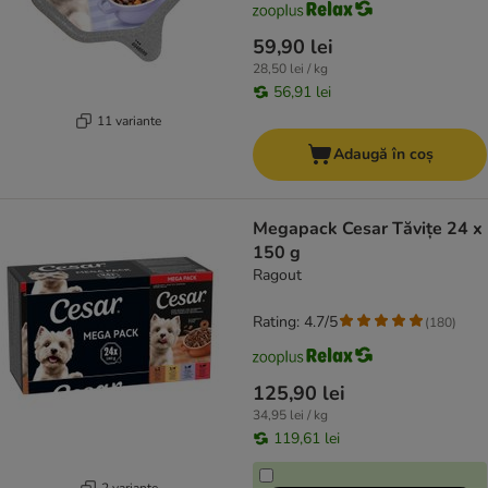
59,90 lei
28,50 lei / kg
56,91 lei
11 variante
Adaugă în coș
Megapack Cesar Tăvițe 24 x
150 g
Ragout
Rating: 4.7/5
(
180
)
125,90 lei
34,95 lei / kg
119,61 lei
2 variante