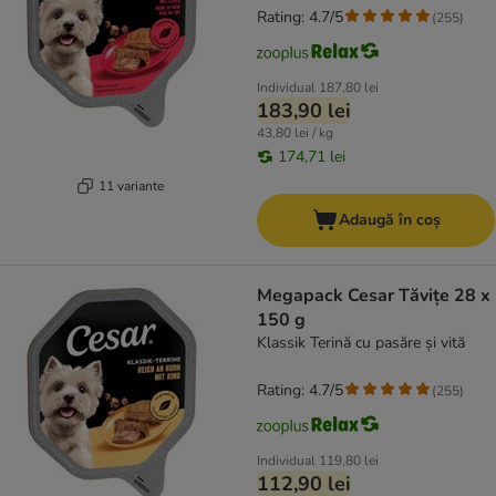
Rating: 4.7/5
(
255
)
Individual
187,80 lei
183,90 lei
43,80 lei / kg
174,71 lei
11 variante
Adaugă în coș
Megapack Cesar Tăvițe 28 x
150 g
Klassik Terină cu pasăre și vită
Rating: 4.7/5
(
255
)
Individual
119,80 lei
112,90 lei