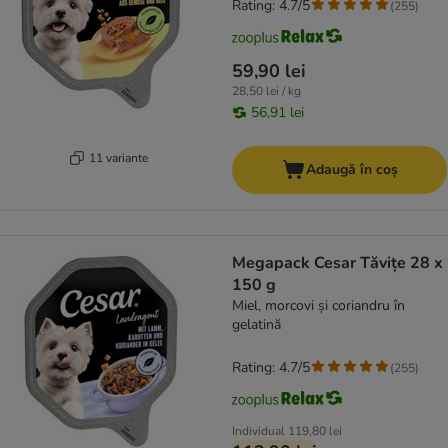
Rating: 4.7/5
(
255
)
59,90 lei
28,50 lei / kg
56,91 lei
11 variante
Adaugă în coș
Megapack Cesar Tăvițe 28 x
150 g
Miel, morcovi și coriandru în
gelatină
Rating: 4.7/5
(
255
)
Individual
119,80 lei