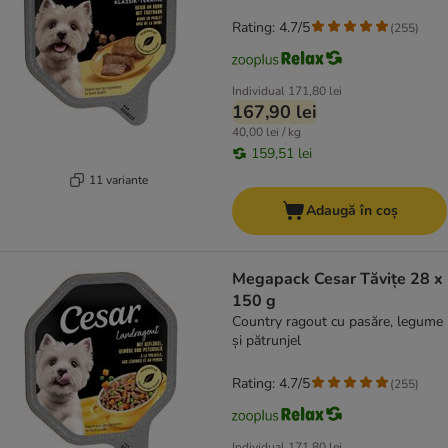
Rating: 4.7/5
(
255
)
Individual
171,80 lei
167,90 lei
40,00 lei / kg
159,51 lei
11 variante
Adaugă în coș
Megapack Cesar Tăvițe 28 x
150 g
Country ragout cu pasăre, legume
și pătrunjel
Rating: 4.7/5
(
255
)
Individual
171,80 lei