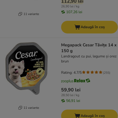
112,90 lei
26,90 lei / kg
107,26 lei
11 variante
Adaugă în coș
Megapack Cesar Tăvițe 14 x
150 g
Landragout cu pui, legume și orez
brun
Rating: 4.7/5
(
255
)
59,90 lei
28,50 lei / kg
56,91 lei
11 variante
Adaugă în coș