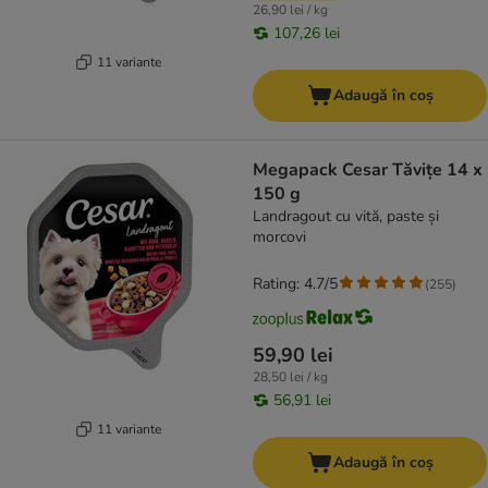
26,90 lei / kg
107,26 lei
11 variante
Adaugă în coș
Megapack Cesar Tăvițe 14 x
150 g
Landragout cu vită, paste și
morcovi
Rating: 4.7/5
(
255
)
59,90 lei
28,50 lei / kg
56,91 lei
11 variante
Adaugă în coș