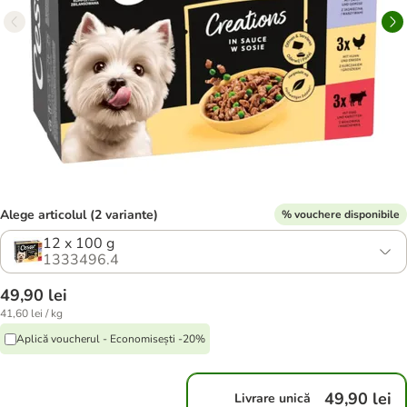
Alege articolul (2 variante)
% vouchere disponibile
12 x 100 g
1333496.4
49,90 lei
41,60 lei / kg
Aplică voucherul - Economisești -20%
49,90 lei
Livrare unică