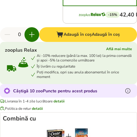
42,40 
-15%
Adaugă în coș
Adaugă în coș
Află mai multe
zooplus Relax
Ai -10% reducere (până la max. 100 lei) la prima comandă
și apoi -5% la comenzile următoare
Îți livrăm cu regularitate
Poți modifica, opri sau anula abonamentul în orice
moment
Câștigă 10 zooPuncte pentru acest produs
Livrarea în 1-4 zile lucrătoare
detalii
Politica de retur
detalii
Combină cu