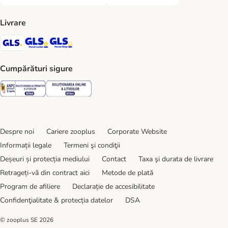
PLATĂ RAMBURS LA LIVRARE Payment Method
TRANSFER BANCAR Payment Metho
Livrare
GLS Shipping Method
GLS Locker Shipping Method
GLS Parcel Shop Shipping Method
Cumpărături sigure
Security
Security
Despre noi
Cariere zooplus
Corporate Website
Informații legale
Termeni şi condiţii
Deșeuri și protecția mediului
Contact
Taxa şi durata de livrare
Retrageți-vă din contract aici
Metode de plată
Program de afiliere
Declarație de accesibilitate
Confidenţialitate & protecția datelor
DSA
© zooplus SE
2026