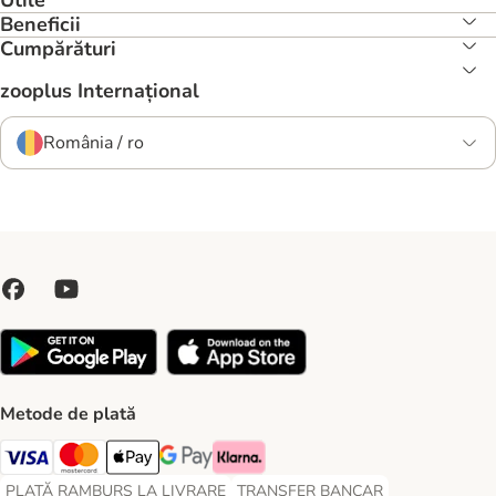
Utile
Beneficii
Cumpărături
zooplus Internațional
România / ro
Metode de plată
Visa Payment Method
Master Card Payment Method
Apple Pay Payment Method
Google Pay Payment Method
Klarna Payment Method
PLATĂ RAMBURS LA LIVRARE
TRANSFER BANCAR