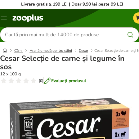
Livrare gratis ≥ 199 LEI | Doar 9.90 lei peste 99 LEI
Categorii
Căutare
produse
Câini
Hrană umedă pentru câini
Cesar
Cesar Selecție de carne și 
Cesar Selecție de carne și legume în
sos
12 x 100 g
Evaluaţi produsul
(
0
)