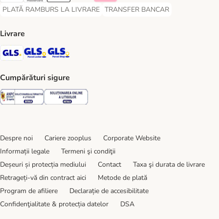
PLATĂ RAMBURS LA LIVRARE
TRANSFER BANCAR
PLATĂ RAMBURS LA LIVRARE Payment Method
TRANSFER BANCAR Payment Metho
Livrare
GLS Shipping Method
GLS Locker Shipping Method
GLS Parcel Shop Shipping Method
Cumpărături sigure
Security
Security
Despre noi
Cariere zooplus
Corporate Website
Informații legale
Termeni şi condiţii
Deșeuri și protecția mediului
Contact
Taxa şi durata de livrare
Retrageți-vă din contract aici
Metode de plată
Program de afiliere
Declarație de accesibilitate
Confidenţialitate & protecția datelor
DSA