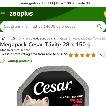
Livrare gratis ≥ 199 LEI | Doar 9.90 lei peste 99 LEI
Categorii
Căutare
produse
Câini
Hrană umedă pentru câini
Cesar
Megapack Cesar Tăvițe 28 
Megapack Cesar Tăvițe 28 x 150 g
Klassiker vită și ficat
This is a stars rating area from zero to 5: 4.7/5
(
255
)
Evaluaţi produsul