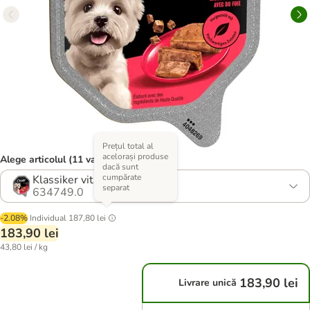
Prețul total al
acelorași produse
Alege articolul (11 variante)
dacă sunt
cumpărate
Klassiker vită și ficat
separat
634749.0
-2.08%
Individual
187,80 lei
183,90 lei
43,80 lei / kg
183,90 lei
Livrare unică