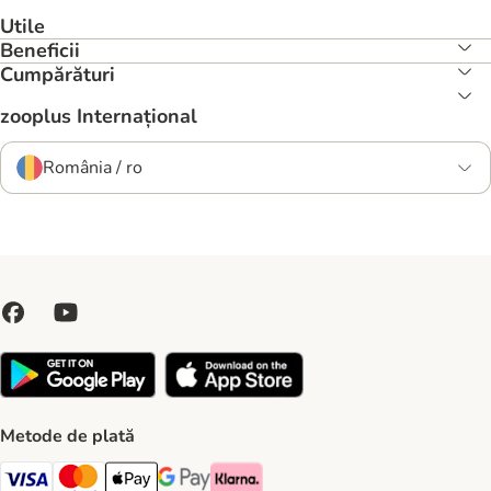
Utile
Beneficii
Cumpărături
zooplus Internațional
România / ro
Metode de plată
Visa Payment Method
Master Card Payment Method
Apple Pay Payment Method
Google Pay Payment Method
Klarna Payment Method