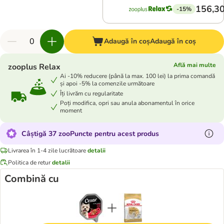
156,30
-15%
Adaugă în coș
Adaugă în coș
Află mai multe
zooplus Relax
Ai -10% reducere (până la max. 100 lei) la prima comandă
și apoi -5% la comenzile următoare
Îți livrăm cu regularitate
Poți modifica, opri sau anula abonamentul în orice
moment
Câștigă 37 zooPuncte pentru acest produs
Livrarea în 1-4 zile lucrătoare
detalii
Politica de retur
detalii
Combină cu