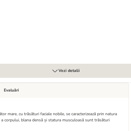
t în sos
Vezi detalii
Evaluări
tor mare, cu trăsături faciale nobile, se caracterizează prin natura
tă a corpului, blana densă și statura musculoasă sunt trăsături