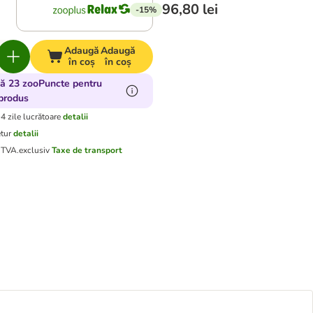
96,80 lei
-15%
Adaugă
Adaugă
în coș
în coș
ă 23 zooPuncte pentru
produs
-4 zile lucrătoare
detalii
etur
detalii
d TVA.
exclusiv
Taxe de transport