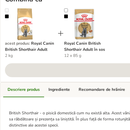
Royal Canin British Shorthair Adult
Royal Canin British Shorthair Adul
acest produs
:
Royal Canin
Royal Canin British
British Shorthair Adult
Shorthair Adult în sos
2 kg
12 x 85 g
Descriere produs
Ingrediente
Recomandare de hrănire
British Shorthair - o pisică domestică cum nu există alta. Acest vână
sa răbdătoare și prezența sa liniștită. În plus față de forma rotunji
distinctive ale acestei specii.