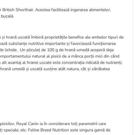
r British Shorthair. Acestea facilitează ingerarea alimentelor,
 bucală.
i hrană uscată îmbină proprietățile benefice ale ambelor tipuri de
ază substanțe nutritive importante și favorizează funcționarea
cat de lichide. Un pliculeț de 100 g de hrană umedă acoperă deja
mportamentului natural al pisicii de a mânca porții mici din când
un alt avantaj al hranei uscate este concentrația ridicată de nutrienți,
hrană umedă și uscată susține atât natura, cât și sănătatea
pisicilor, Royal Canin ia în considerare toți parametrii care
ități speciale, etc. Feline Breed Nutrition este singura gamă de