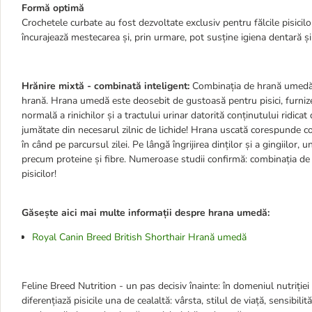
Formă optimă
Crochetele curbate au fost dezvoltate exclusiv pentru fălcile pisicilo
încurajează mestecarea și, prin urmare, pot susține igiena dentară și
Hrănire mixtă - combinată inteligent:
Combinația de hrană umedă ș
hrană. Hrana umedă este deosebit de gustoasă pentru pisici, furnize
normală a rinichilor și a tractului urinar datorită conținutului ridi
jumătate din necesarul zilnic de lichide! Hrana uscată corespunde co
în când pe parcursul zilei. Pe lângă îngrijirea dinților și a gingiilor, 
precum proteine și fibre. Numeroase studii confirmă: combinația de 
pisicilor!
Găsește aici mai multe informații despre hrana umedă:
Royal Canin Breed British Shorthair Hrană umedă
Feline Breed Nutrition - un pas decisiv înainte: în domeniul nutriției 
diferențiază pisicile una de cealaltă: vârsta, stilul de viață, sensibil