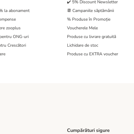
✔️ 5% Discount Newsletter
5% la abonament
📆 Campaniile săptămânii
compense
% Produse în Promoție
ere zooplus
Voucherele Mele
pentru ONG-uri
Produse cu livrare gratuită
tru Crescători
Lichidare de stoc
ere
Produse cu EXTRA voucher
Cumpărături sigure