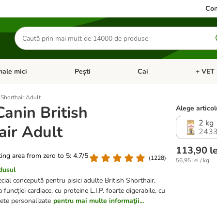
Con
Căutare
produse
ale mici
Pești
Cai
+ VET 
 Pisici
eți meniul cu categorii: Păsări
Deschideți meniul cu categorii: Animale mici
Deschideți meniul cu categori
Deschideț
 Shorthair Adult
Canin British
Alege articol
2 kg
air Adult
2433
113,90 le
ating area from zero to 5: 4.7/5
(
1228
)
56,95 lei / kg
dusul
ial concepută pentru pisici adulte British Shorthair,
funcției cardiace, cu proteine L.I.P. foarte digerabile, cu
hete personalizate
pentru mai multe informaţii...