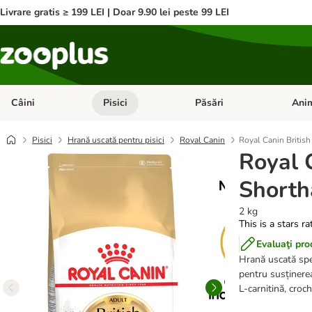
Livrare gratis ≥ 199 LEI | Doar 9.90 lei peste 99 LEI
Câini
Pisici
Păsări
Anim
Deschideți meniul cu categorii: Câini
Deschideți meniul cu categorii:
Deschid
Pisici
Hrană uscată pentru pisici
Royal Canin
Royal Canin British
Royal 
Shorth
2 kg
This is a stars r
Evaluaţi pro
Hrană uscată spec
pentru susținerea 
L-carnitină, croc