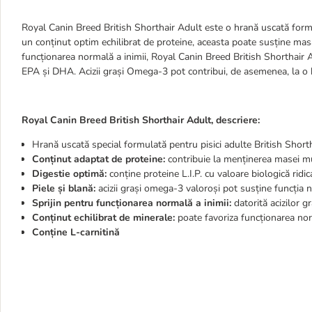
Royal Canin Breed British Shorthair Adult este o hrană uscată formul
un conținut optim echilibrat de proteine, aceasta poate susține masa
funcționarea normală a inimii, Royal Canin Breed British Shorthair Adu
EPA și DHA. Acizii grași Omega-3 pot contribui, de asemenea, la o b
Royal Canin Breed British Shorthair Adult, descriere:
Hrană uscată special formulată pentru pisici adulte British Short
Conținut adaptat de proteine:
contribuie la menținerea masei m
Digestie optimă:
conține proteine L.I.P. cu valoare biologică ridic
Piele și blană:
acizii grași omega-3 valoroși pot susține funcția no
Sprijin pentru funcționarea normală a inimii:
datorită acizilor g
Conținut echilibrat de minerale:
poate favoriza funcționarea nor
Conține L-carnitină