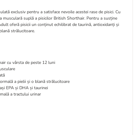
ată exclusiv pentru a satisface nevoile acestei rase de pisici. Cu
 musculară suplă a pisicilor British Shorthair. Pentru a susține
lt oferă pisicii un conținut echilibrat de taurină, antioxidanți și
lană strălucitoare.
hair cu vârsta de peste 12 luni
usculare
ată
rmală a pielii și o blană strălucitoare
rași EPA și DHA și taurinei
mală a tractului urinar