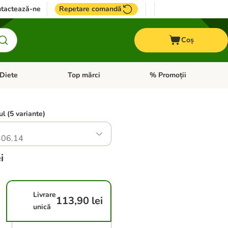
tactează-ne
Repetare comandă
Coș
Diete
Top mărci
% Promoții
i: Pești
i meniul cu categorii: Cai
Deschideți meniul cu categorii: + VET Diete
Deschideți meniul cu catego
ul (5 variante)
06.14
i
Livrare
113,90 lei
unică