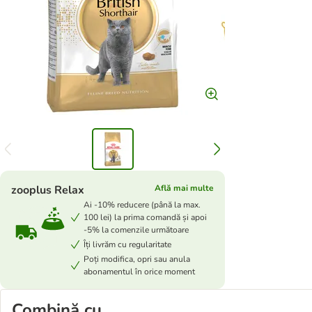
zooplus Relax
Află mai multe
Ai -10% reducere (până la max.
100 lei) la prima comandă și apoi
-5% la comenzile următoare
Îți livrăm cu regularitate
Poți modifica, opri sau anula
abonamentul în orice moment
Combină cu