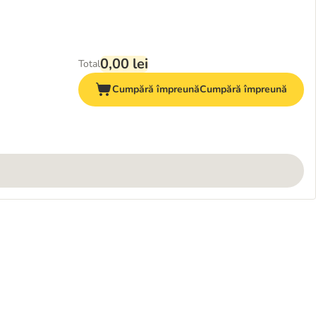
0,00 lei
Total
Cumpără împreună
Cumpără împreună