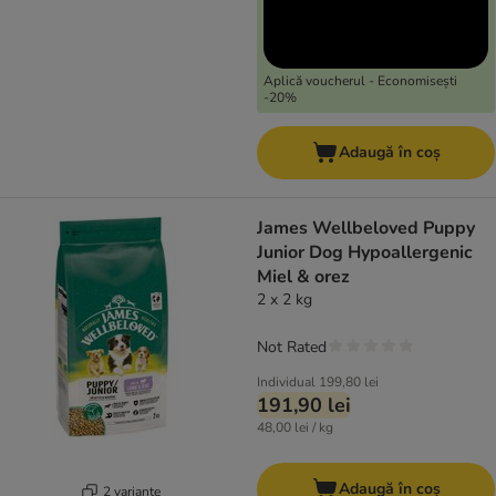
Aplică voucherul - Economisești
-20%
Adaugă în coș
James Wellbeloved Puppy
Junior Dog Hypoallergenic
Miel & orez
2 x 2 kg
Not Rated
Individual
199,80 lei
191,90 lei
48,00 lei / kg
Adaugă în coș
2 variante