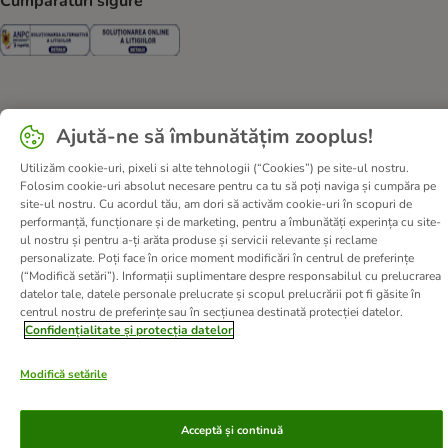
Cumpărături sigure
Security
Security
Despre noi
Cariere zooplus
Corporate Website
Ajută-ne să îmbunătățim zooplus!
Informații legale
Termeni şi condiţii
Utilizăm cookie-uri, pixeli si alte tehnologii (“Cookies”) pe site-ul nostru.
Deșeuri și protecția mediului
Contact
Taxa şi durata de livrare
Folosim cookie-uri absolut necesare pentru ca tu să poți naviga și cumpăra pe
Retrageți-vă din contract aici
Metode de plată
site-ul nostru. Cu acordul tău, am dori să activăm cookie-uri în scopuri de
performanță, funcționare și de marketing, pentru a îmbunătăți experința cu site-
Program de afiliere
Declarație de accesibilitate
ul nostru și pentru a-ți arăta produse și servicii relevante și reclame
Confidenţialitate & protecția datelor
DSA
personalizate. Poți face în orice moment modificări în centrul de preferințe
(“Modifică setări”). Informații suplimentare despre responsabilul cu prelucrarea
datelor tale, datele personale prelucrate și scopul prelucrării pot fi găsite în
© zooplus SE
2026
centrul nostru de preferințe sau în secțiunea destinată protecției datelor.
Confidențialitate și protecția datelor
Modifică setările
Acceptă și continuă