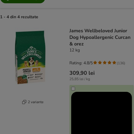
1 - 4 din 4 rezultate
product items have been changed
James Wellbeloved Junior
Dog Hypoallergenic Curcan
& orez
12 kg
Rating: 4.8/5
(
136
)
309,90 lei
25,85 lei / kg
2 variante