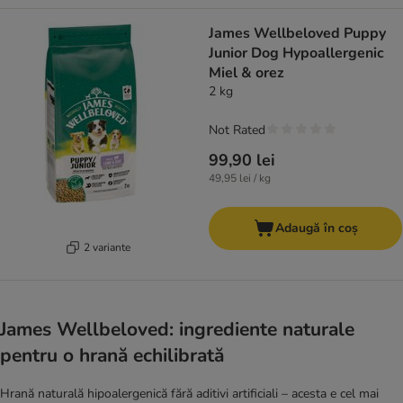
James Wellbeloved Puppy
Junior Dog Hypoallergenic
Miel & orez
2 kg
Not Rated
99,90 lei
49,95 lei / kg
Adaugă în coș
2 variante
James Wellbeloved: ingrediente naturale
pentru o hrană echilibrată
Hrană naturală hipoalergenică fără aditivi artificiali – acesta e cel mai