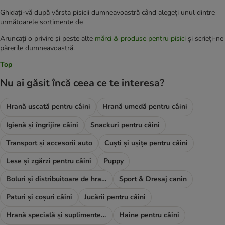
Ghidați-vă după vârsta pisicii dumneavoastră când alegeți unul dintre
următoarele sortimente de
Aruncați o privire și peste alte
mărci & produse pentru pisici
și scrieți-ne
părerile dumneavoastră.
Top
Nu ai găsit încă ceea ce te interesa?
Hrană uscată pentru câini
Hrană umedă pentru câini
Igienă și îngrijire câini
Snackuri pentru câini
Transport și accesorii auto
Cuști și ușițe pentru câini
Lese și zgărzi pentru câini
Puppy
Boluri și distribuitoare de hrană și apă
Sport & Dresaj canin
Paturi și coșuri câini
Jucării pentru câini
Hrană specială și suplimente alimentare
Haine pentru câini