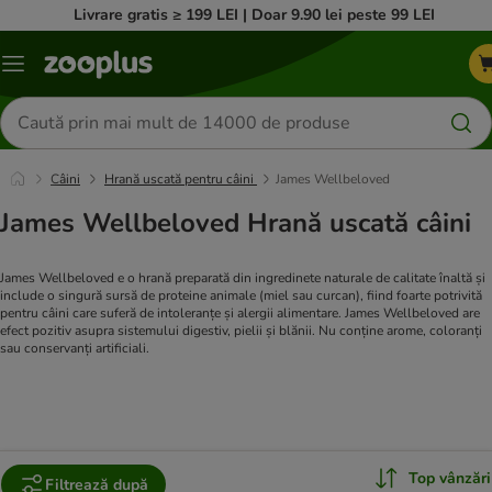
Livrare gratis ≥ 199 LEI | Doar 9.90 lei peste 99 LEI
Categorii
Căutare
produse
Câini
Hrană uscată pentru câini
James Wellbeloved
James Wellbeloved Hrană uscată câini
James Wellbeloved e o hrană preparată din ingredinete naturale de calitate înaltă și
include o singură sursă de proteine animale (miel sau curcan), fiind foarte potrivită
pentru câini care suferă de intoleranțe și alergii alimentare. James Wellbeloved are
efect pozitiv asupra sistemului digestiv, pielii și blănii. Nu conține arome, coloranți
sau conservanți artificiali.
Top vânzări
Filtrează după