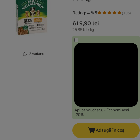
Rating: 4.8/5
(
136
)
619,90 lei
25,85 lei / kg
2 variante
Aplică voucherul - Economisești
-20%
Adaugă în coș