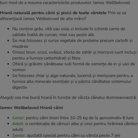
bun mod de a rezuma caracteristicile produselor James Wellbeloved.
Hrană naturală pentru câini și pisici de toate vârstele
Prin ce se
diferențiază James Welbeloved de alte mărci?
Nu conține grâu, vită sau soia, ci include în schimb carne de
calitate înaltă de curcan, miel sau pește alb.
Se mai folosesc și surse vegetale de proteine precum cartofii și
mazărea
Orezul brun, orzul, ovăzul, sfecla de zahăr și morcovii sunt incluși
pentru a furniza carbohidrați și fibre
Oferă și grăsimi sănătoase sub formă de semințe de in și ulei de
somon
Se folosesc chiar și alge naturale, lucernă și merișoare pentru a
furniza alte minerale esențiale și a păstra sănătatea sistemului
digestiv
Alegeți cea mai bună hrană în funcție de vârsta câinelui dumneavoastră:
James Wellbeloved Hrană câini
Junior
: pentru câini tineri între 10-25 kg de la aproximativ 6 luni
Adult
: o combinație de cărnuri albe și orez pentru hrănirea câinilor
adulți
Senior
: ajustată special pentru câini cu vârsta peste 7 ani