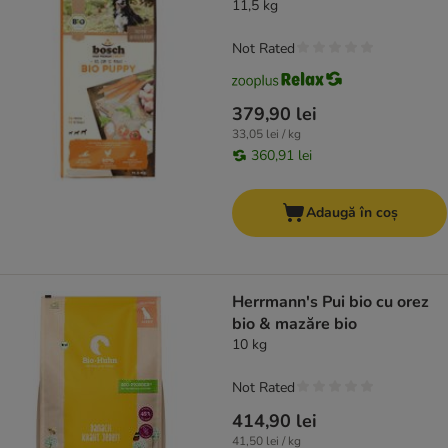
11,5 kg
Not Rated
379,90 lei
33,05 lei / kg
360,91 lei
Adaugă în coș
Herrmann's Pui bio cu orez
bio & mazăre bio
10 kg
Not Rated
414,90 lei
41,50 lei / kg