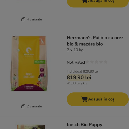
Adaugă în coș
4 variante
Herrmann's Pui bio cu orez
bio & mazăre bio
2 x 10 kg
Not Rated
Individual
829,80 lei
819,90 lei
41,00 lei / kg
Adaugă în coș
2 variante
bosch Bio Puppy