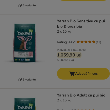
3 variante
Yarrah Bio Sensitive cu pui
bio & orez bio
2 x 10 kg
Rating: 4.6/5
(
17
)
Individual
1.069,80 lei
1.059,90 lei
53,00 lei / kg
Adaugă în coș
3 variante
Yarrah Bio Adult cu pui bio
2 x 15 kg