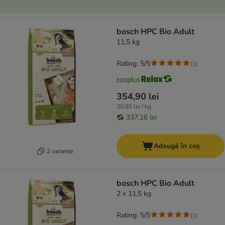
bosch HPC Bio Adult
11,5 kg
Rating: 5/5
(
1
)
354,90 lei
30,85 lei / kg
337,16 lei
Adaugă în coș
2 variante
bosch HPC Bio Adult
2 x 11,5 kg
Rating: 5/5
(
1
)