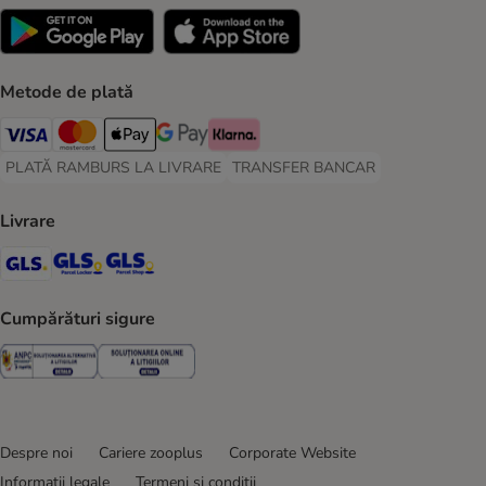
Metode de plată
Visa Payment Method
Master Card Payment Method
Apple Pay Payment Method
Google Pay Payment Method
Klarna Payment Method
PLATĂ RAMBURS LA LIVRARE
TRANSFER BANCAR
PLATĂ RAMBURS LA LIVRARE Payment Method
TRANSFER BANCAR Payment Metho
Livrare
GLS Shipping Method
GLS Locker Shipping Method
GLS Parcel Shop Shipping Method
Cumpărături sigure
Security
Security
Despre noi
Cariere zooplus
Corporate Website
Informații legale
Termeni şi condiţii