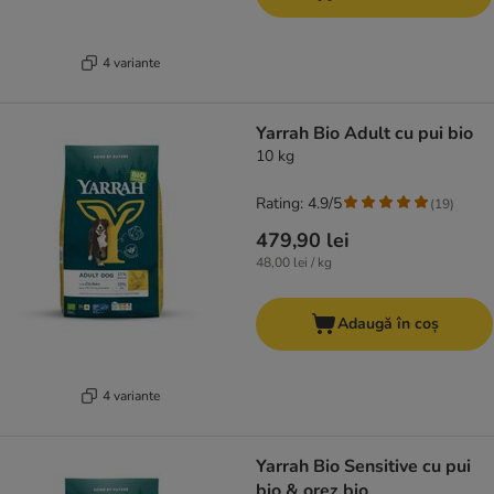
4 variante
Yarrah Bio Adult cu pui bio
10 kg
Rating: 4.9/5
(
19
)
479,90 lei
48,00 lei / kg
Adaugă în coș
4 variante
Yarrah Bio Sensitive cu pui
bio & orez bio