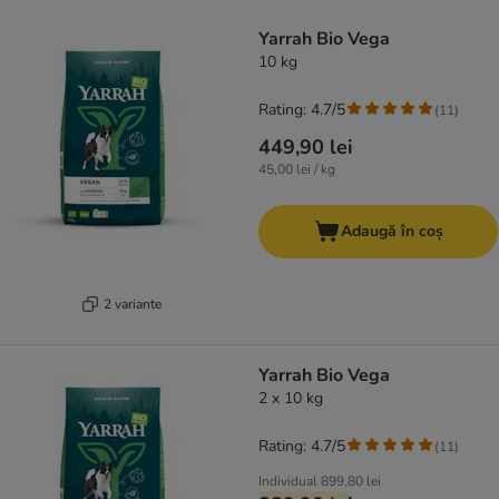
product items have been changed
Yarrah Bio Vega
10 kg
Rating: 4.7/5
(
11
)
449,90 lei
45,00 lei / kg
Adaugă în coș
2 variante
Yarrah Bio Vega
2 x 10 kg
Rating: 4.7/5
(
11
)
Individual
899,80 lei