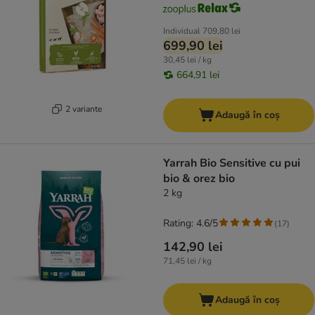
Individual
709,80 lei
699,90 lei
30,45 lei / kg
664,91 lei
2 variante
Adaugă în coș
Yarrah Bio Sensitive cu pui
bio & orez bio
2 kg
Rating: 4.6/5
(
17
)
142,90 lei
71,45 lei / kg
Adaugă în coș