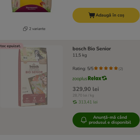
Adaugă în coș
2 variante
toc epuizat.
bosch Bio Senior
11,5 kg
Rating: 5/5
(
2
)
329,90 lei
28,70 lei / kg
313,41 lei
Anunță-mă când
produsul e disponibil