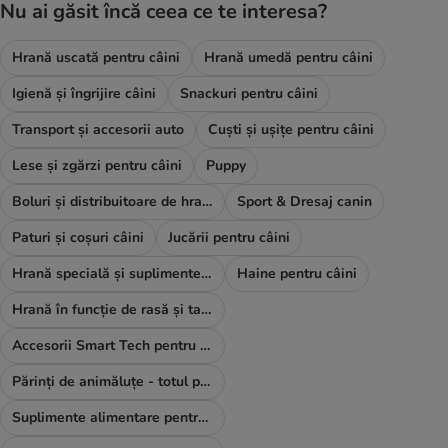
Nu ai găsit încă ceea ce te interesa?
Hrană uscată pentru câini
Hrană umedă pentru câini
Igienă și îngrijire câini
Snackuri pentru câini
Transport și accesorii auto
Cuști și ușițe pentru câini
Lese și zgărzi pentru câini
Puppy
Boluri și distribuitoare de hrană și apă
Sport & Dresaj canin
Paturi și coșuri câini
Jucării pentru câini
Hrană specială și suplimente alimentare
Haine pentru câini
Hrană în funcție de rasă și talie
Accesorii Smart Tech pentru câini
Părinți de animăluțe - totul pentru TINE
Suplimente alimentare pentru câini