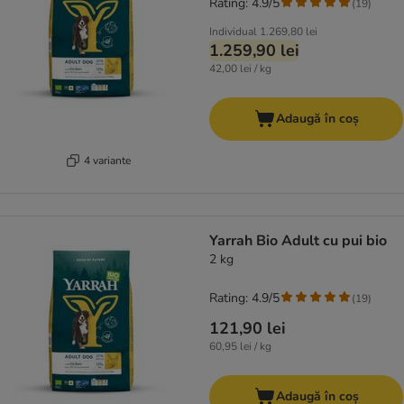
Rating: 4.9/5
(
19
)
Individual
1.269,80 lei
1.259,90 lei
42,00 lei / kg
Adaugă în coș
4 variante
Yarrah Bio Adult cu pui bio
2 kg
Rating: 4.9/5
(
19
)
121,90 lei
60,95 lei / kg
Adaugă în coș