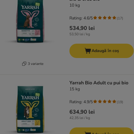
10 kg
Rating: 4.6/5
(
17
)
534,90 lei
53,50 lei / kg
Adaugă în coș
3 variante
Yarrah Bio Adult cu pui bio
15 kg
Rating: 4.9/5
(
19
)
634,90 lei
42,35 lei / kg