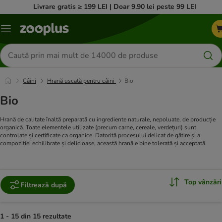
Livrare gratis ≥ 199 LEI | Doar 9.90 lei peste 99 LEI
Categorii
Căutare
produse
Câini
Hrană uscată pentru câini
Bio
Bio
Hrană de calitate înaltă preparată cu ingrediente naturale, nepoluate, de producție
organică. Toate elementele utilizate (precum carne, cereale, verdețuri) sunt
controlate și certificate ca organice. Datorită procesului delicat de gătire și a
compoziției echilibrate și delicioase, această hrană e bine tolerată și acceptată.
Top vânzări
Filtrează după
1 - 15 din 15 rezultate