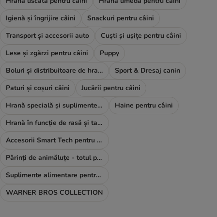
Hrană uscată pentru câini
Hrană umedă pentru câini
Igienă și îngrijire câini
Snackuri pentru câini
Transport și accesorii auto
Cuști și ușițe pentru câini
Lese și zgărzi pentru câini
Puppy
Boluri și distribuitoare de hrană și apă
Sport & Dresaj canin
Paturi și coșuri câini
Jucării pentru câini
Hrană specială și suplimente alimentare
Haine pentru câini
Hrană în funcție de rasă și talie
Accesorii Smart Tech pentru câini
Părinți de animăluțe - totul pentru TINE
Suplimente alimentare pentru câini
WARNER BROS COLLECTION