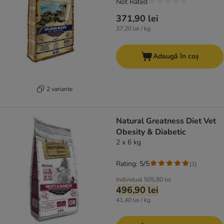
Not Rated
371,90 lei
37,20 lei / kg
Adaugă în coș
2 variante
Natural Greatness Diet Vet
Obesity & Diabetic
2 x 6 kg
Rating: 5/5
(
1
)
Individual
505,80 lei
496,90 lei
41,40 lei / kg