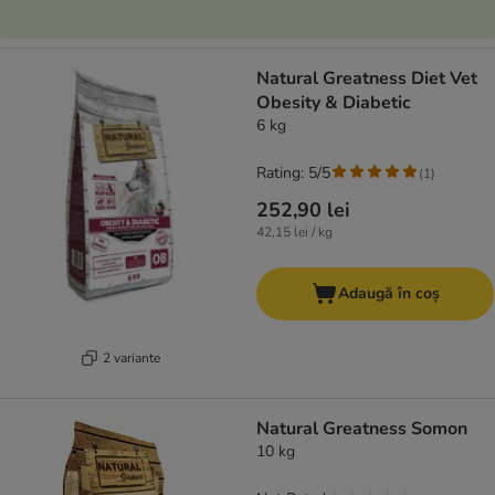
Natural Greatness Diet Vet
Obesity & Diabetic
6 kg
Rating: 5/5
(
1
)
252,90 lei
42,15 lei / kg
Adaugă în coș
2 variante
Natural Greatness Somon
10 kg