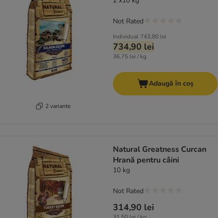
2 x10 kg
Not Rated
Individual
743,80 lei
734,90 lei
36,75 lei / kg
Adaugă în coș
2 variante
Natural Greatness Curcan
Hrană pentru câini
10 kg
Not Rated
314,90 lei
31,50 lei / kg