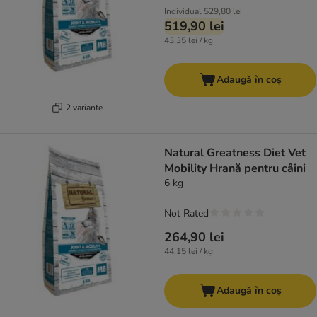
Individual
529,80 lei
519,90 lei
43,35 lei / kg
Adaugă în coș
2 variante
Natural Greatness Diet Vet
Mobility Hrană pentru câini
6 kg
Not Rated
264,90 lei
44,15 lei / kg
Adaugă în coș