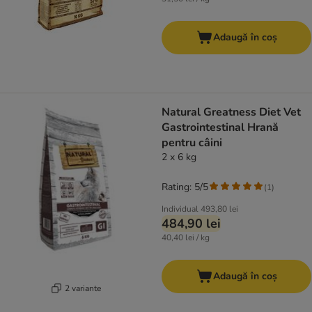
Adaugă în coș
Natural Greatness Diet Vet
Gastrointestinal Hrană
pentru câini
2 x 6 kg
Rating: 5/5
(
1
)
Individual
493,80 lei
484,90 lei
40,40 lei / kg
Adaugă în coș
2 variante