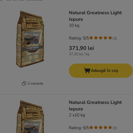
product items have been changed
Natural Greatness Light
Iepure
10 kg
Rating: 5/5
(
3
)
371,90 lei
37,20 lei / kg
Adaugă în coș
2 variante
Natural Greatness Light
Iepure
2 x10 kg
Rating: 5/5
(
3
)