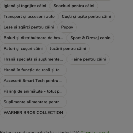
Igienă și îngrijire câini
Snackuri pentru câini
Transport și accesorii auto
Cuști și ușițe pentru câini
Lese și zgărzi pentru câini
Puppy
Boluri și distribuitoare de hrană și apă
Sport & Dresaj canin
Paturi și coșuri câini
Jucării pentru câini
Hrană specială și suplimente alimentare
Haine pentru câini
Hrană în funcție de rasă și talie
Accesorii Smart Tech pentru câini
Părinți de animăluțe - totul pentru TINE
Suplimente alimentare pentru câini
WARNER BROS COLLECTION
Prețurile sunt exprimate în lei și includ TVA
*
Taxe transport