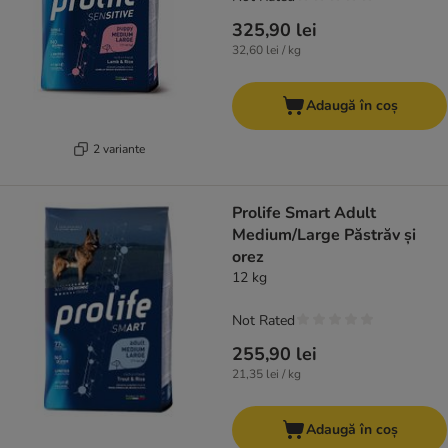
325,90 lei
32,60 lei / kg
Adaugă în coș
2 variante
Prolife Smart Adult
Medium/Large Păstrăv și
orez
12 kg
Not Rated
255,90 lei
21,35 lei / kg
Adaugă în coș