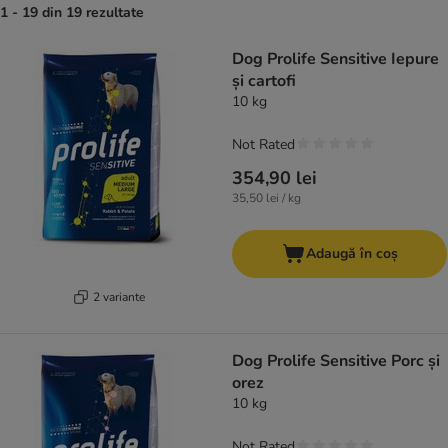
1 - 19 din 19 rezultate
product items have been changed
Dog Prolife Sensitive Iepure
și cartofi
10 kg
Not Rated
354,90 lei
35,50 lei / kg
Adaugă în coș
2 variante
Dog Prolife Sensitive Porc și
orez
10 kg
Not Rated