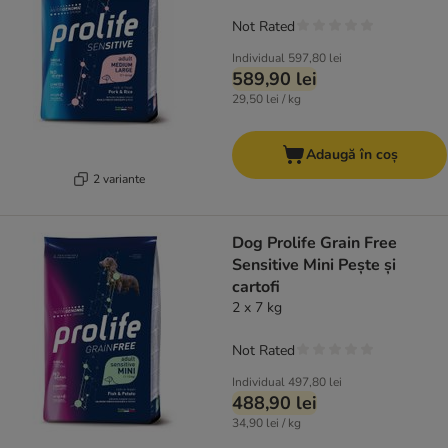
Not Rated
Individual
597,80 lei
589,90 lei
29,50 lei / kg
Adaugă în coș
2 variante
Dog Prolife Grain Free
Sensitive Mini Pește și
cartofi
2 x 7 kg
Not Rated
Individual
497,80 lei
488,90 lei
34,90 lei / kg