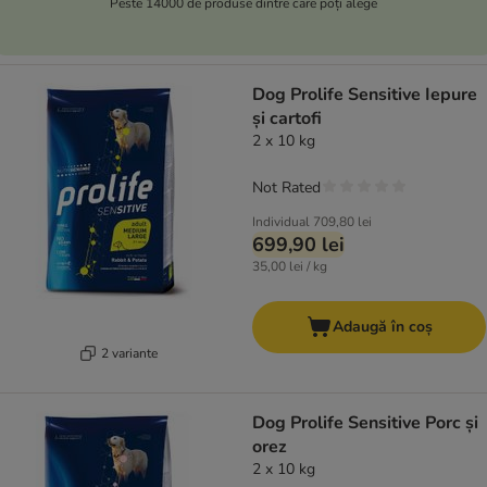
Peste 14000 de produse dintre care poți alege
Dog Prolife Sensitive Iepure
și cartofi
2 x 10 kg
Not Rated
Individual
709,80 lei
699,90 lei
35,00 lei / kg
Adaugă în coș
2 variante
Dog Prolife Sensitive Porc și
orez
2 x 10 kg