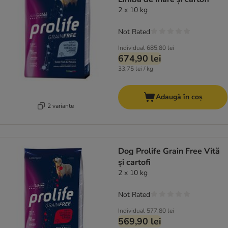
2 x 10 kg
Not Rated
Individual
685,80 lei
674,90 lei
33,75 lei / kg
Adaugă în coș
2 variante
Dog Prolife Grain Free Vită
și cartofi
2 x 10 kg
Not Rated
Individual
577,80 lei
569,90 lei