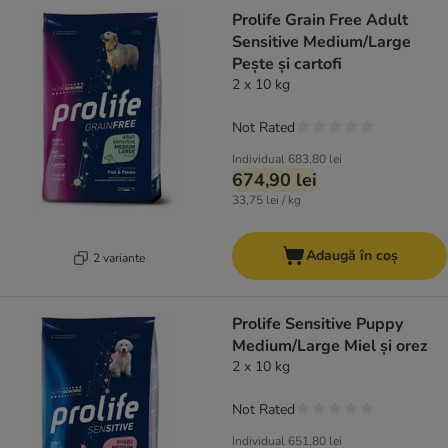
Prolife Grain Free Adult
Sensitive Medium/Large
Pește și cartofi
2 x 10 kg
Not Rated
Individual
683,80 lei
674,90 lei
33,75 lei / kg
Adaugă în coș
2 variante
Prolife Sensitive Puppy
Medium/Large Miel și orez
2 x 10 kg
Not Rated
Individual
651,80 lei