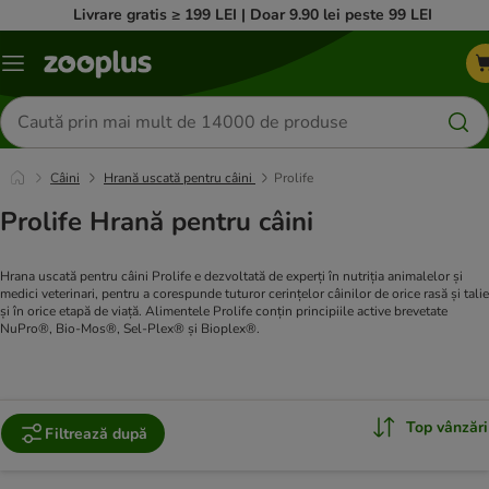
Livrare gratis ≥ 199 LEI | Doar 9.90 lei peste 99 LEI
Categorii
Căutare
produse
Câini
Hrană uscată pentru câini
Prolife
Prolife Hrană pentru câini
Hrana uscată pentru câini Prolife e dezvoltată de experți în nutriția animalelor și
medici veterinari, pentru a corespunde tuturor cerințelor câinilor de orice rasă și talie
și în orice etapă de viață. Alimentele Prolife conțin principiile active brevetate
NuPro®, Bio-Mos®, Sel-Plex® și Bioplex®.
Top vânzări
Filtrează după