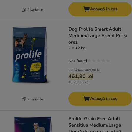
Adaugă în coș
2 variante
Dog Prolife Smart Adult
Medium/Large Breed Pui și
orez
2 x 12 kg
Not Rated
Individual
469,80 lei
461,90 lei
19,25 lei / kg
Adaugă în coș
2 variante
Prolife Grain Free Adult
Sensitive Medium/Large
Limbă de mare și cartofi