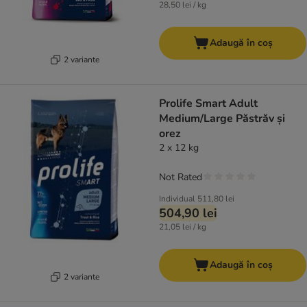
28,50 lei / kg
Adaugă în coș
2 variante
Prolife Smart Adult
Medium/Large Păstrăv și
orez
2 x 12 kg
Not Rated
Individual
511,80 lei
504,90 lei
21,05 lei / kg
Adaugă în coș
2 variante