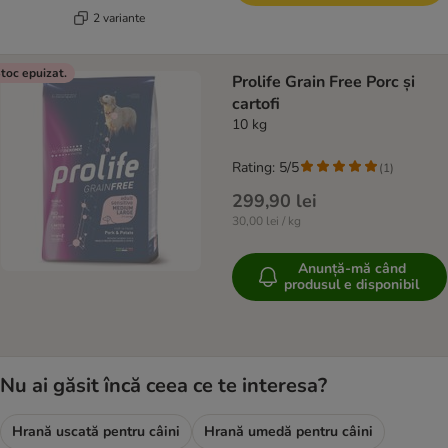
2 variante
toc epuizat.
Prolife Grain Free Porc și
cartofi
10 kg
Rating: 5/5
(
1
)
299,90 lei
30,00 lei / kg
Anunță-mă când
produsul e disponibil
Nu ai găsit încă ceea ce te interesa?
Hrană uscată pentru câini
Hrană umedă pentru câini