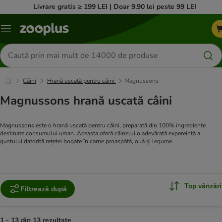
Livrare gratis ≥ 199 LEI | Doar 9.90 lei peste 99 LEI
Categorii
Căutare
produse
Câini
Hrană uscată pentru câini
Magnussons
Magnussons hrană uscată câini
Magnussons este o hrană uscată pentru câini, preparată din 100% ingrediente
destinate consumului uman. Aceasta oferă câinelui o adevărată expereință a
gustului datorită rețetei bogate în carne proaspătă, ouă și legume.
Top vânzări
Filtrează după
1 - 13 din 13 rezultate