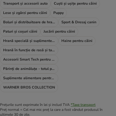
Transport și accesorii auto
Cuști și ușițe pentru câini
Lese și zgărzi pentru câini
Puppy
Boluri și distribuitoare de hrană și apă
Sport & Dresaj canin
Paturi și coșuri câini
Jucării pentru câini
Hrană specială și suplimente alimentare
Haine pentru câini
Hrană în funcție de rasă și talie
Accesorii Smart Tech pentru câini
Părinți de animăluțe - totul pentru TINE
Suplimente alimentare pentru câini
WARNER BROS COLLECTION
Prețurile sunt exprimate în lei și includ TVA
*
Taxe transport
Preț normal = Cel mai mic preț la care a fost vândut produsul în
ultimele 30 de zile.