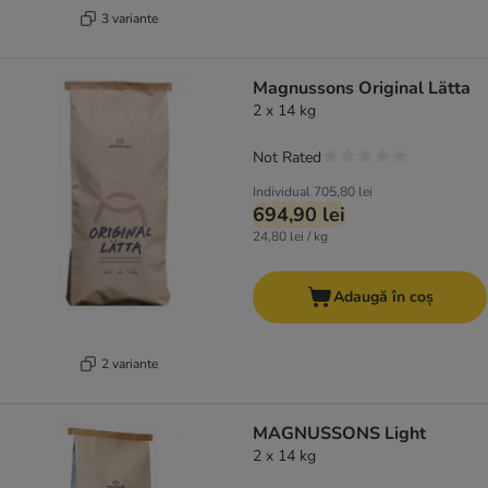
3 variante
Magnussons Original Lätta
2 x 14 kg
Not Rated
Individual
705,80 lei
694,90 lei
24,80 lei / kg
Adaugă în coș
2 variante
MAGNUSSONS Light
2 x 14 kg