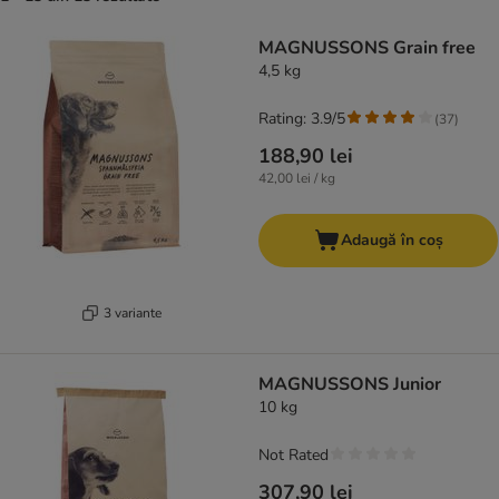
product items have been changed
MAGNUSSONS Grain free
4,5 kg
Rating: 3.9/5
(
37
)
188,90 lei
42,00 lei / kg
Adaugă în coș
3 variante
MAGNUSSONS Junior
10 kg
Not Rated
307,90 lei