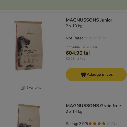
MAGNUSSONS Junior
2 x 10 kg
Not Rated
Individual
615,80 lei
604,90 lei
30,25 lei / kg
Adaugă în coș
2 variante
MAGNUSSONS Grain free
2 x 14 kg
Rating: 3.9/5
(
37
)