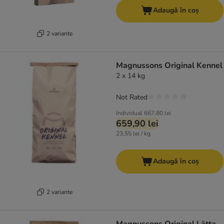
Adaugă în coș
2 variante
Magnussons Original Kennel
2 x 14 kg
Not Rated
Individual
667,80 lei
659,90 lei
23,55 lei / kg
Adaugă în coș
2 variante