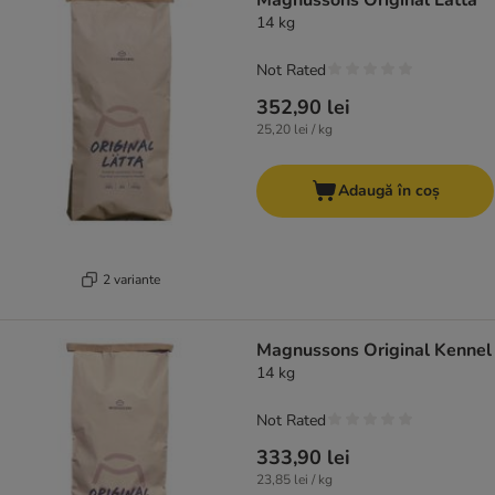
Magnussons Original Lätta
14 kg
Not Rated
352,90 lei
25,20 lei / kg
Adaugă în coș
2 variante
Magnussons Original Kennel
14 kg
Not Rated
333,90 lei
23,85 lei / kg