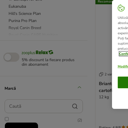
Recomandat de zo
Eukanuba
Hill's Science Plan
Utiliză
Purina Pro Plan
absolu
Royal Canin Breed
activă
experin
Royal Canin CARE Nutrition
Poți fa
Royal Canin Size
suplim
prelucr
Taste of the Wild
Confi
★ Wolf of Wilderness
5% discount la fiecare produs
din abonament
Modific
Advance Veterinary Diets
2 variante
Affinity Advance
Briantos Seni
animonda Integra
Marcă
cartofi - FĂ
★ Concept for Life Veterinary Diet
12 kg
Eukanuba Veterinary Diets
Caută
Exclusion
Hill's Prescription Diet Canine
(
2
)
Nutrivet
Rating: 4.8/5