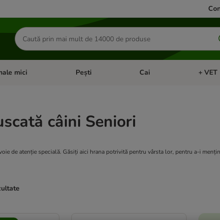
Con
Căutare
produse
ale mici
Pești
Cai
+ VET 
 Pisici
eți meniul cu categorii: Păsări
Deschideți meniul cu categorii: Animale mici
Deschideți meniul cu categori
Deschideț
scată câini Seniori
voie de atenție specială. Găsiți aici hrana potrivită pentru vârsta lor, pentru a-i menți
zultate
ve been changed