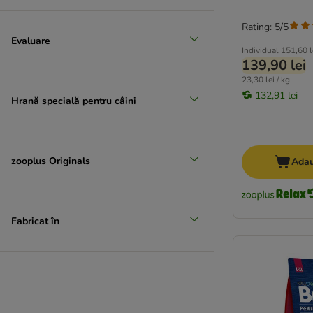
Natura Diet
Natural Greatness
Rating: 5/5
Evaluare
Natural Woodland
Individual
151,60 l
Nature's Variety
139,90 lei
Oasy
23,30 lei / kg
Opti Life
132,91 lei
Hrană specială pentru câini
Optimanova
Pan Mięsko
Pedigree
zooplus Originals
Adau
Perfect Fit
Pitti Boris
Primal
Professional+
Fabricat în
Purina ONE
★ Purizon
RINTI
Prolife
★ Rocco