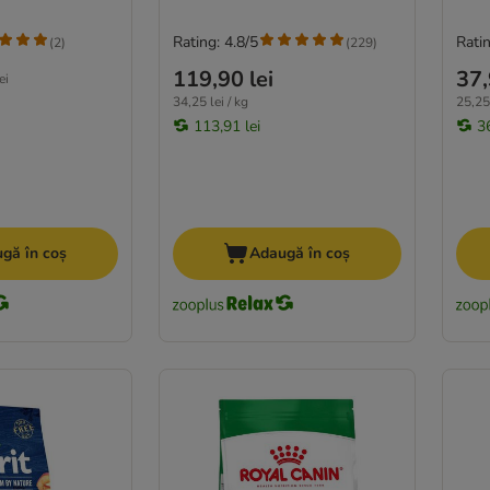
Rating: 4.8/5
Ratin
(
2
)
(
229
)
119,90 lei
37,
ei
34,25 lei / kg
25,25 
113,91 lei
36
gă în coș
Adaugă în coș