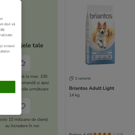
ri
am dori să
ăți
nalizate.
Avantajele tale
 și scopul
atelor.
i -15% (până la max. 100
2 variante
i) la prima comandă și apoi
Briantos Adult Light
% la comenzile următoare
14 kg
este 10 milioane de clienți
au încredere în noi
Rating: 4.4/5
(
10
)