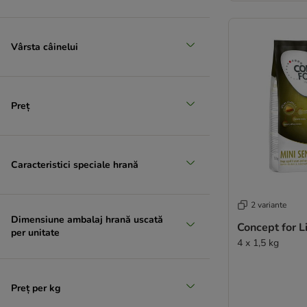
Josera
JULIUS K-9
Barking Heads
Vârsta câinelui
Best Nature
Burgess
Cesar
Preț
Dogs'n Tiger
★ Lukullus
★ Lukullus A Casa
Lupo Sensitiv
Caracteristici speciale hrană
PrimaDog
MAC´s
2 variante
Nutriplus
Dimensiune ambalaj hrană uscată
Concept for Li
Magnussons
per unitate
4 x 1,5 kg
Markus Mühle
mera
Monge
Preț per kg
My Friend