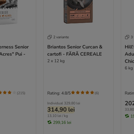
2 variante
3 
erness Senior
Briantos Senior Curcan &
Hill
Acres" Pui -
cartofi - FĂRĂ CEREALE
Adu
2 x 12 kg
Chi
6 kg
Rating: 4.8/5
Ratin
(
215
)
(
6
)
202
Individual
329,80 lei
314,90 lei
33,80 
13,10 lei / kg
1
299,16 lei