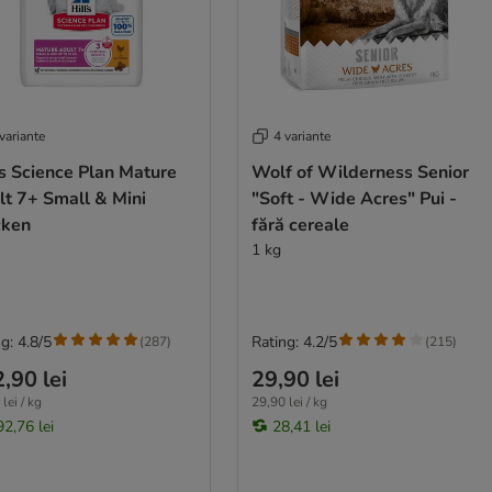
variante
4 variante
's Science Plan Mature
Wolf of Wilderness Senior
lt 7+ Small & Mini
"Soft - Wide Acres" Pui -
cken
fără cereale
1 kg
g: 4.8/5
Rating: 4.2/5
(
287
)
(
215
)
,90 lei
29,90 lei
lei / kg
29,90 lei / kg
92,76 lei
28,41 lei