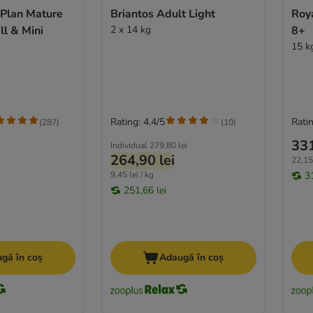
e Plan Mature
Briantos Adult Light
Roy
l & Mini
2 x 14 kg
8+
15 k
Rating: 4.4/5
Ratin
(
287
)
(
10
)
331
Individual
279,80 lei
264,90 lei
22,15 
9,45 lei / kg
3
251,66 lei
gă în coș
Adaugă în coș