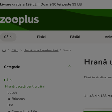
Livrare gratis ≥ 199 LEI | Doar 9.90 lei peste 99 LEI
Câini
Pisici
Păsări
Anim
Deschideți meniul cu categorii: Câini
Deschideți meniul cu categorii:
Deschid
Câini
Hrană uscată pentru câini
Senior
Hrană u
Categorie
Câinii în vârstă au ne
Câini
Hrană uscată pentru câini
bosch
1 - 48 din 183 re
★ Briantos
Brit
product items ha
★ Concept for Life