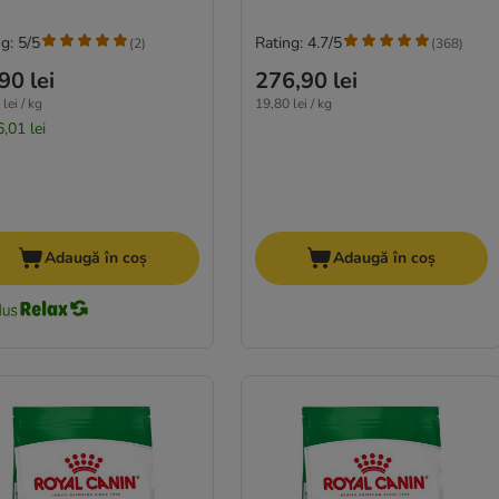
g: 5/5
Rating: 4.7/5
(
2
)
(
368
)
90 lei
276,90 lei
lei / kg
19,80 lei / kg
,01 lei
Adaugă în coș
Adaugă în coș