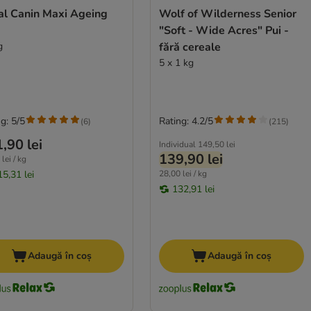
al Canin Maxi Ageing
Wolf of Wilderness Senior
"Soft - Wide Acres" Pui -
g
fără cereale
5 x 1 kg
g: 5/5
Rating: 4.2/5
(
6
)
(
215
)
,90 lei
Individual
149,50 lei
139,90 lei
lei / kg
15,31 lei
28,00 lei / kg
132,91 lei
Adaugă în coș
Adaugă în coș