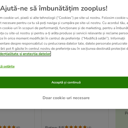
oplus
Ajută-ne să îmbunătățim zooplus!
m cookie-uri, pixeli si alte tehnologii (“Cookies”) pe site-ul nostru. Folosim cookie-u
t necesare pentru ca tu să poți naviga și cumpăra pe site-ul nostru. Cu acordul tău, 
m cookie-uri în scopuri de performanță, funcționare și de marketing, pentru a îmbunăt
ța cu site-ul nostru și pentru a-ți arăta produse și servicii relevante și reclame perso
ce în orice moment modificări în centrul de preferințe (“Modifică setări”). Informații
entare despre responsabilul cu prelucrarea datelor tale, datele personale prelucrate
ării pot fi găsite în centrul nostru de preferințe sau în secțiunea destinată protecției d
dențialitate și protecția datelor
ă setările
A
2 variante
le
Acceptă și continuă
or Curcan &
Brit Premium by Nature
-5
RĂ CEREALE
Senior L/XL
15 kg
Doar cookie-uri necesare
P
Rating: 5/5
(
6
)
(
4
)