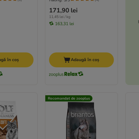
171,90 lei
11,45 lei / kg
163,31 lei
gă în coș
Adaugă în coș
Recomandat de zooplus