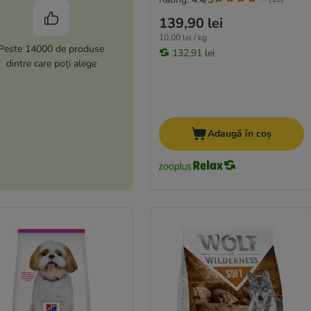
139,90 lei
10,00 lei / kg
Peste 14000 de produse
132,91 lei
dintre care poți alege
Adaugă în coș