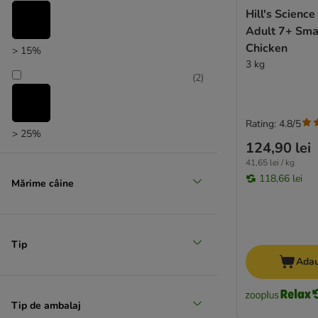
Farmina N&D
Hill's Scienc
FitActive
Adult 7+ Smal
Fitmin
Chicken
> 15%
Fokker
3 kg
Forza10
(
2
)
Friskies
Frolic
Rating: 4.8/5
Golden Eagle
> 25%
124,90 lei
GranataPet
41,65 lei / kg
Grau
118,66 lei
Green Petfood
Mărime câine
★ Greenwoods
Happy Dog NaturCroq
Happy Dog Supreme
Tip
Herrmann's
Adau
IAMS
Isegrim
Tip de ambalaj
James Wellbeloved