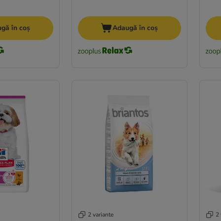
gă în coș
Adaugă în coș
2 variante
2 