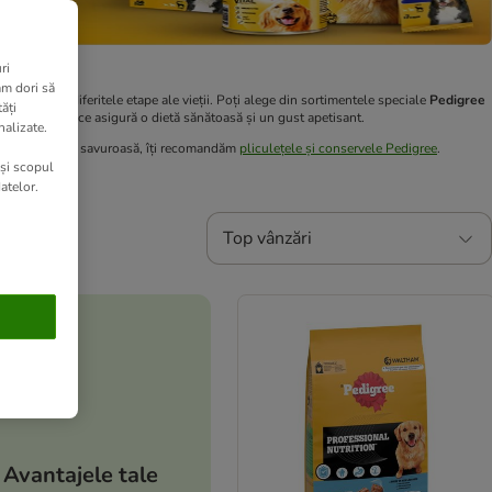
ri
am dori să
r acestora în diferitele etape ale vieții. Poți alege din sortimentele speciale
Pedigree
ăți
iente naturale ce asigură o dietă sănătoasă și un gust apetisant.
nalizate.
rană umedă
și savuroasă, îți recomandăm
pliculețele și conservele Pedigree
.
 și scopul
atelor.
Top vânzări
Avantajele tale