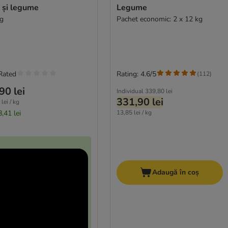
 și legume
Legume
kg
Pachet economic: 2 x 12 kg
Rated
Rating: 4.6/5
(
112
)
90 lei
Individual
339,80 lei
331,90 lei
lei / kg
,41 lei
13,85 lei / kg
Adaugă în coș