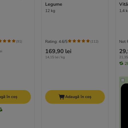
Legume
Vită
12 kg
1,4 
Rating: 4.6/5
Not 
(
91
)
(
112
)
169,90 lei
29,
ei
14,15 lei / kg
21,35 
28
gă în coș
Adaugă în coș