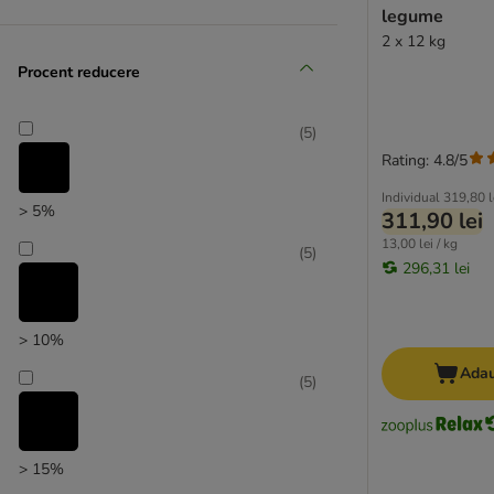
BugBell
legume
Produse la prețuri reduse
Burns
2 x 12 kg
Butcher's
Procent reducere
Calibra
Carnilove
(
5
)
Carnilove True Fresh
Rating: 4.8/5
Cavom
Individual
319,80 l
Chappi
> 5%
311,90 lei
Coya
13,00 lei / kg
(
5
)
Crave
296,31 lei
Dingo
Disugual
Dog Chow
> 10%
Doggy Dog
Adau
(
5
)
Dolina Noteci
Dog´s Love
Euro Premium
> 15%
Exclusion Mediterraneo