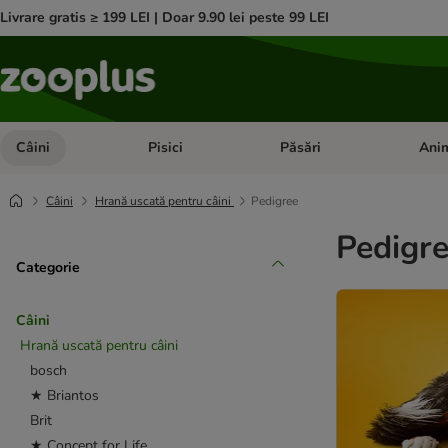
Livrare gratis ≥ 199 LEI | Doar 9.90 lei peste 99 LEI
Câini
Pisici
Păsări
Anim
Deschideți meniul cu categorii: Câini
Deschideți meniul cu categorii:
Deschid
Câini
Hrană uscată pentru câini
Pedigree
Pedigre
Categorie
Câini
Hrană uscată pentru câini
bosch
★ Briantos
Brit
★ Concept for Life