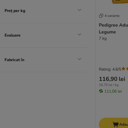
Josera
JULIUS K-9
Preț per kg
4 variante
Barking Heads
Best Nature
Pedigree Adul
Burgess
Legume
Evaluare
7 kg
Cesar
Dogs'n Tiger
★ Lukullus
Fabricat în
★ Lukullus A Casa
Lupo Sensitiv
Rating: 4.6/5
PrimaDog
116,90 lei
MAC´s
16,70 lei / kg
Nutriplus
111,06 lei
Magnussons
Markus Mühle
mera
Monge
My Friend
Adau