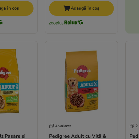
gă în coș
Adaugă în coș
4 variante
2 
t Pasăre și
Pedigree Adult cu Vită &
Ped