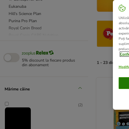
Eukanuba
Hill's Science Plan
Utiliză
Purina Pro Plan
absolu
Royal Canin Breed
activă
experin
Royal Canin CARE Nutrition
Poți fa
Royal Canin Size
suplim
prelucr
Taste of the Wild
Confi
★ Wolf of Wilderness
5% discount la fiecare produs
1 - 23 din 23 rez
din abonament
Modific
Advance Veterinary Diets
product items ha
Affinity Advance
animonda Integra
Mărime câine
★ Concept for Life Veterinary Diet
Eukanuba Veterinary Diets
(
2
)
Exclusion
Hill's Prescription Diet Canine
Nutrivet