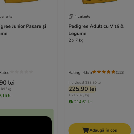
variante
4 variante
gree Junior Pasăre și
Pedigree Adult cu Vită &
ume
Legume
2 x 7 kg
Rated
Rating: 4.6/5
(
112
)
90 lei
Individual
233,80 lei
225,90 lei
lei / kg
,16 lei
16,15 lei / kg
214,61 lei
Adaugă în coș