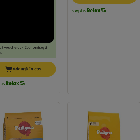
că voucherul - Economisești
%
Adaugă în coș