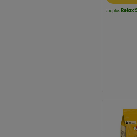
Natura Diet
Natural Greatness
Natural Woodland
Nature's Variety
Oasy
Opti Life
Optimanova
Pan Mięsko
Pedigree
Perfect Fit
Pitti Boris
Primal
Professional+
Purina ONE
★ Purizon
RINTI
Prolife
★ Rocco