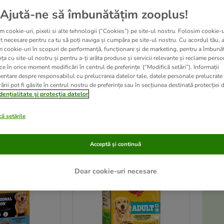
Ajută-ne să îmbunătățim zooplus!
m cookie-uri, pixeli si alte tehnologii (“Cookies”) pe site-ul nostru. Folosim cookie-u
t necesare pentru ca tu să poți naviga și cumpăra pe site-ul nostru. Cu acordul tău, 
Hrana uscată
Pedigree
oferă câinilor o nutriție echilibrată și adaptată nevoilo
m cookie-uri în scopuri de performanță, funcționare și de marketing, pentru a îmbunăt
Junior
,
Adult
sau
Senior
. În plus, rețetele conțin combinația ideală de ingred
ța cu site-ul nostru și pentru a-ți arăta produse și servicii relevante și reclame perso
ce în orice moment modificări în centrul de preferințe (“Modifică setări”). Informații
Dacă ai fost convins de acest brand și vrei să completezi dieta câinelui cu o
h
entare despre responsabilul cu prelucrarea datelor tale, datele personale prelucrate
ării pot fi găsite în centrul nostru de preferințe sau în secțiunea destinată protecției d
dențialitate și protecția datelor
ultate
ă setările
ve been changed
Acceptă și continuă
Doar cookie-uri necesare