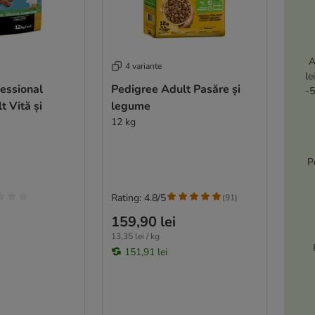
A
4 variante
le
essional
Pedigree Adult Pasăre și
-5
t Vită și
legume
12 kg
P
Rating: 4.8/5
(
91
)
159,90 lei
13,35 lei / kg
151,91 lei