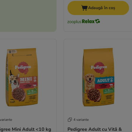
Adaugă în coș
variante
4 variante
igree Mini Adult <10 kg
Pedigree Adult cu Vită &