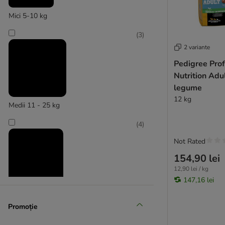
Purina Veterinary Diets
Royal Canin Veterinary & Expert
Mici 5-10 kg
SPECIFIC Veterinary Diet
(
3
)
Trovet
2 variante
Virbac Veterinary HPM
Pedigree Prof
Nutrition Adul
Puppy & Junior
legume
Senior
12 kg
Hrană fără cereale
Medii 11 - 25 kg
Hrană dietetică (Light)
(
4
)
Sensitive
Artroză, artrită, probleme osoase și
Not Rated
musculare
154,90 lei
Bio
12,90 lei / kg
Hrană vegetariană
147,16 lei
Hrană cu miel
Mari 26 - 44 kg
Hrană cu pește
Promoție