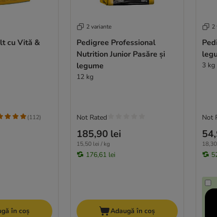
2 variante
2 
t cu Vită &
Pedigree Professional
Pedi
Nutrition Junior Pasăre și
leg
legume
3 kg
12 kg
Not Rated
Not 
(
112
)
185,90 lei
54,
15,50 lei / kg
18,30 
176,61 lei
52
gă în coș
Adaugă în coș