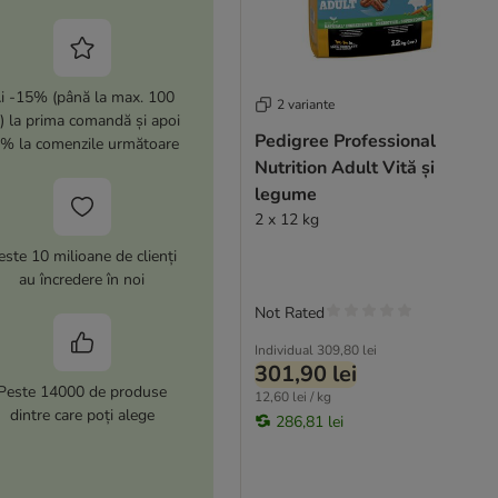
i -15% (până la max. 100
2 variante
i) la prima comandă și apoi
Pedigree Professional
% la comenzile următoare
Nutrition Adult Vită și
legume
2 x 12 kg
este 10 milioane de clienți
au încredere în noi
Not Rated
Individual
309,80 lei
301,90 lei
Peste 14000 de produse
12,60 lei / kg
dintre care poți alege
286,81 lei