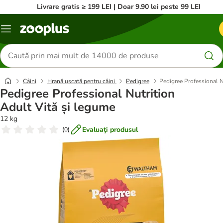
Livrare gratis ≥ 199 LEI | Doar 9.90 lei peste 99 LEI
Categorii
Căutare
produse
Câini
Hrană uscată pentru câini
Pedigree
Pedigree Professional N
Pedigree Professional Nutrition
Adult Vită și legume
12 kg
Evaluaţi produsul
(
0
)