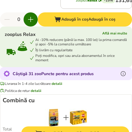
131,65
-15%
Adaugă în coș
Adaugă în coș
Află mai multe
zooplus Relax
Ai -10% reducere (până la max. 100 lei) la prima comandă
și apoi -5% la comenzile următoare
Îți livrăm cu regularitate
Poți modifica, opri sau anula abonamentul în orice
moment
Câștigă 31 zooPuncte pentru acest produs
Livrarea în 1-4 zile lucrătoare
detalii
Politica de retur
detalii
Combină cu
Total