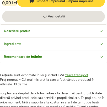
Cumpără împreună
Cumpără împreună
0,00 lei
Vezi detalii
Descriere produs
Ingrediente
Recomandare de hrănire
Prețurile sunt exprimate în lei și includ TVA
*
Taxe transport
Preț normal = Cel mai mic preț la care a fost vândut produsul în
ultimele 30 de zile.
zooplus are dreptul de a folosi adresa ta de e-mail pentru publicitate
directă privind produsele sau serviciile proprii similare. Te poți opune în
orice moment, fără a suporta alte costuri în afară de tariful de bază
pentru transmiterea mesajului, contactând Serviciul Clienți zooplus.