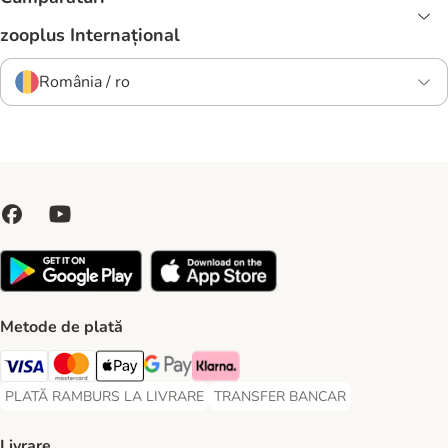
zooplus Internațional
România / ro
Metode de plată
Visa Payment Method
Master Card Payment Method
Apple Pay Payment Method
Google Pay Payment Method
Klarna Payment Method
PLATĂ RAMBURS LA LIVRARE
TRANSFER BANCAR
PLATĂ RAMBURS LA LIVRARE Payment Method
TRANSFER BANCAR Payment Metho
Livrare