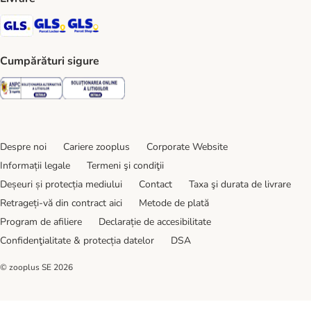
GLS Shipping Method
GLS Locker Shipping Method
GLS Parcel Shop Shipping Method
Cumpărături sigure
Security
Security
Despre noi
Cariere zooplus
Corporate Website
Informații legale
Termeni şi condiţii
Deșeuri și protecția mediului
Contact
Taxa şi durata de livrare
Retrageți-vă din contract aici
Metode de plată
Program de afiliere
Declarație de accesibilitate
Confidenţialitate & protecția datelor
DSA
© zooplus SE
2026