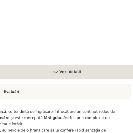
Vezi detalii
Evaluări
mică
, cu tendință de îngrășare, întrucât are un conținut redus de
asăre
și este concepută
fără grâu
. Astfel, prin complexul de
tar e întărit.
re, au nevoie de o hrană care să le confere rapid senzația de