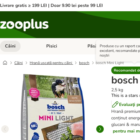
Livrare gratis ≥ 199 LEI | Doar 9.90 lei peste 99 LEI
Câini
Pisici
Păsări
Anim
Produse cu un raport cal
Deschideți meniul cu categorii: Câini
Deschideți meniul cu categorii:
Deschid
excelent, recomandate pe
noștri
Câini
Hrană uscată pentru câini
bosch
bosch Mini Light
Recomandat de
bosch 
2,5 kg
This is a stars
Evaluaţi p
Hrană premiu
conținut energ
glucani & manan
pentru mai mu