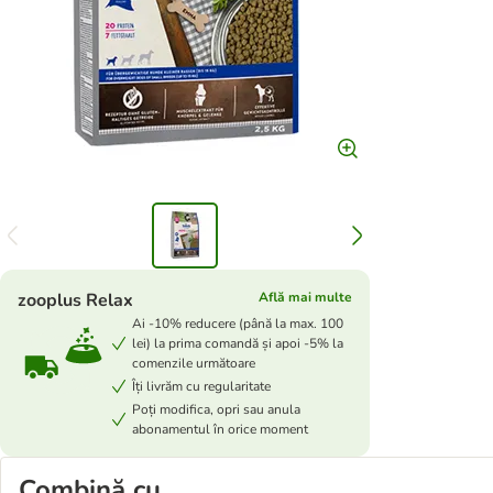
zooplus Relax
Află mai multe
Ai -10% reducere (până la max. 100
lei) la prima comandă și apoi -5% la
comenzile următoare
Îți livrăm cu regularitate
Poți modifica, opri sau anula
abonamentul în orice moment
Combină cu