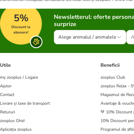
5%
Newsletterul: oferte persona
surprize
Discount la
abonare!
Alege animalul / animalele
Utile
Beneficii
my zooplus / Logare
zooplus Club
Ajutor
zooplus Relax - 
Contact
Magazinul de Re
Livrare și taxe de transport
Avantaje & vouch
Retururi
💚 10% Discount 
zooplus Ghid
10% Discount pen
Aplicația zooplus
Programul de afili