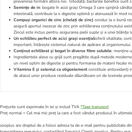
prevenirea formării altora noi. Totodată, bacteriile benefice sunt spr
Semințe de in
: bogate în acizi grași Omega 3 care sprijină sănăta
intestinală, contribuie la o digestie optimă și atenuează în mod n
Compuși organici de zinc (chelați de zinc)
conduc la o bună recu
asigură aportul necesar de zinc prin echilibrarea conținutului exis
Zincul este inclus pentru asigurarea pielii suple și a unei blănițe l
Un echilibru perfect de acizi grași esențiali
oferă vitalitate, cont
important, întărește sistemul natural de apărare al organismului.
Conținut echilibrat și bogat în diverse fibre solubile
: menține u
Ingredientele alese cu grijă sunt pregătite după metode moderne d
un nivel optim de digestie și pentru formarea de materii fecale ma
Vitamina E și seleniul ca oligoelement
constituie antioxidanți 
de atacul unor produse reziduale dăunătoare ori de toxinele prez
Prețurile sunt exprimate în lei și includ TVA
*
Taxe transport
Preț normal = Cel mai mic preț la care a fost vândut produsul în ultimele
zooplus are dreptul de a folosi adresa ta de e-mail pentru publicitate dire
transmiterea mesajului, contactând Serviciul Clienți zooplus. Pentru mai