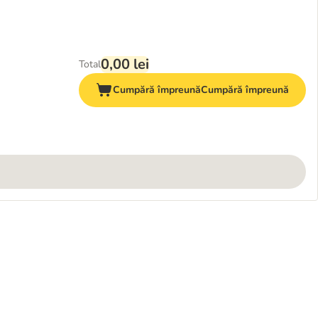
0,00 lei
Total
Cumpără împreună
Cumpără împreună