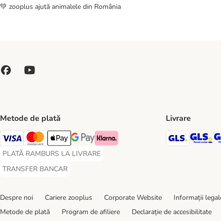
💚 zooplus ajută animalele din România
Metode de plată
Livrare
GLS Ship
GL
Visa Payment Method
Master Card Payment Method
Apple Pay Payment Method
Google Pay Payment Method
Klarna Payment Method
PLATĂ RAMBURS LA LIVRARE
PLATĂ RAMBURS LA LIVRARE Payment Method
TRANSFER BANCAR
TRANSFER BANCAR Payment Method
Despre noi
Cariere zooplus
Corporate Website
Informații legal
Metode de plată
Program de afiliere
Declarație de accesibilitate