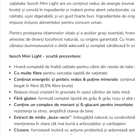
sațietate. bosch Mini Light are un conținut redus de energie (numai
brute) și constă în ingrediente și materii prime atent selecționate, 
calitate, ușor digerabilă, și un gust foarte bun. Ingredientele de or
impuse inclusiv alimentelor pentru consum uman.
Pentru protejarea vitaminelor vitale și a acizilor grași esențiali, hran
amestec de diverși tocoferoli naturali, cu origine garantată. Cu hrana de
câinelui dumneavoastră o dietă adecvată și complet sănătoasă în orice
bosch Mini Light - scurtă prezentare:
Hrană completă de înaltă calitate pentru câinii din rasele de talie
Cu multe fibre
pentru senzație rapidă de sațietate
Conținut energetic și proteic redus & puține minerale
: conținu
bogat în fibre (6,5% fibre brute)
Reduce riscul creșterii în greutate în cazul câinilor de talie mică.
Fără gluten
: formulă complet lipsită de grâu & grâu roșu și alte 
Conține un complex de manani și ß-glucani pentru imunitate
:
rezistența la stres, amplifică starea de bine
Extract de midie „buze-verzi”
: îmbogățită natural cu condroitină
menținerea în stare cât mai bună a articulațiilor și cartilajelor
Cicoare
: furnizează inulină cu acțiune probiotică și acționează ast