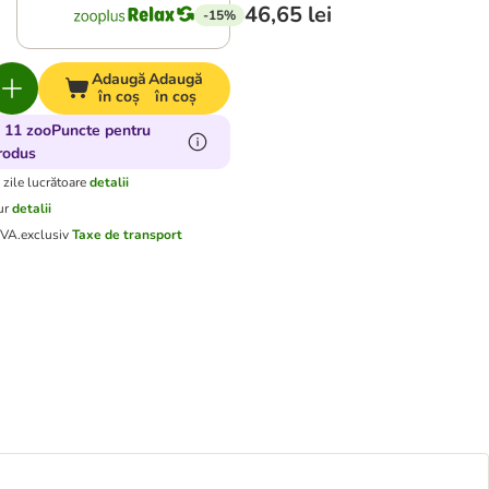
46,65 lei
-15%
Adaugă
Adaugă
în coș
în coș
 11 zooPuncte pentru
rodus
 zile lucrătoare
detalii
ur
detalii
TVA.
exclusiv
Taxe de transport