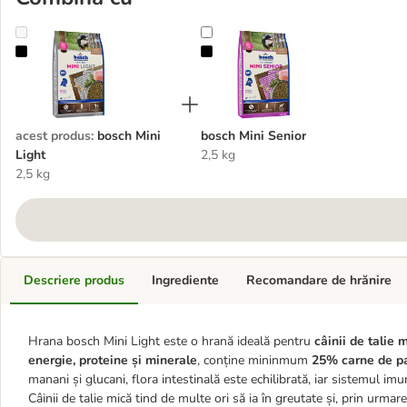
bosch Mini Light
bosch Mini Senior
acest produs
:
bosch Mini
bosch Mini Senior
Light
2,5 kg
2,5 kg
Descriere produs
Ingrediente
Recomandare de hrănire
Hrana bosch Mini Light este o hrană ideală pentru
câinii de talie 
energie, proteine și minerale
, conține mininmum
25% carne de p
manani și glucani, flora intestinală este echilibrată, iar sistemul imuni
Câinii de talie mică tind de multe ori să ia în greutate și, prin urma