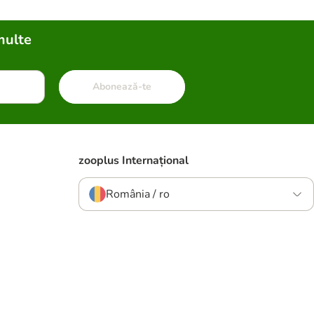
multe
Abonează-te
zooplus Internațional
România / ro