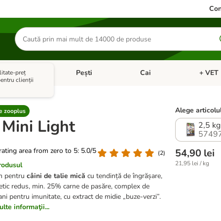
Con
Căutare
produse
ale mici
Pești
Cai
+ VET 
itate-preț
 Pisici
eți meniul cu categorii: Păsări
Deschideți meniul cu categorii: Animale mici
Deschideți meniul cu categori
Deschideț
ntru clienții
Alege articolul
 zooplus
Mini Light
2,5 kg
5749
 rating area from zero to 5: 5.0/5
54,90 lei
(
2
)
21,95 lei / kg
rodusul
m pentru
câini de talie mică
cu tendință de îngrășare,
etic redus, min. 25% carne de pasăre, complex de
i pentru imunitate, cu extract de midie „buze-verzi”.
lte informaţii...