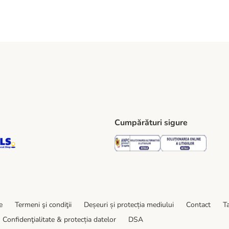
Cumpărături sigure
ping Method
S Locker Shipping Method
GLS Parcel Shop Shipping Method
Security
Securit
e
Termeni şi condiţii
Deșeuri și protecția mediului
Contact
Ta
Confidenţialitate & protecția datelor
DSA