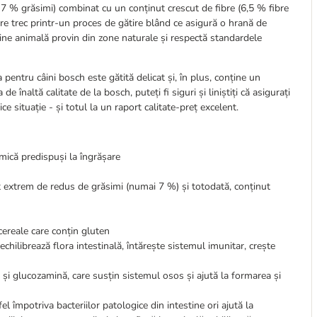
 7 % grăsimi) combinat cu un conținut crescut de fibre (6,5 % fibre
care trec printr-un proces de gătire blând ce asigură o hrană de
igine animală provin din zone naturale și respectă standardele
a pentru câini bosch este gătită delicat și, în plus, conține un
 înaltă calitate de la bosch, puteți fi siguri și liniștiți că asigurați
 situație - și totul la un raport calitate-preț excelent.
 mică predispuși la îngrășare
t extrem de redus de grăsimi (numai 7 %) și totodată, conținut
cereale care conțin gluten
 echilibrează flora intestinală, întărește sistemul imunitar, crește
 și glucozamină, care susțin sistemul osos și ajută la formarea și
fel împotriva bacteriilor patologice din intestine ori ajută la