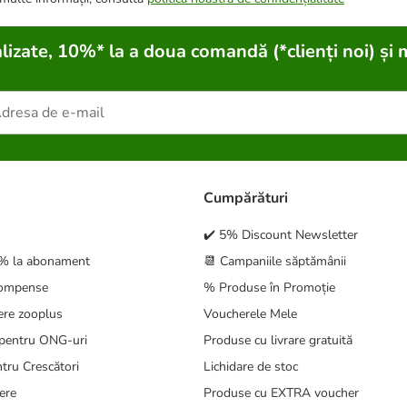
lizate, 10%* la a doua comandă (*clienți noi) și 
Cumpărături
✔️ 5% Discount Newsletter
5% la abonament
📆 Campaniile săptămânii
compense
% Produse în Promoție
ere zooplus
Voucherele Mele
pentru ONG-uri
Produse cu livrare gratuită
tru Crescători
Lichidare de stoc
ere
Produse cu EXTRA voucher