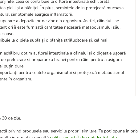
ijinite, ceea ce contribuie la o floră intestinală echilibrată.
tea pielii și a blăniței. În plus, semințele de in protejează mucoasa
atural simptomele alergice inflamatorii.
perare a depozitelor de zinc din organism. Astfel, câinelui i se
tent ori îi este furnizată cantitatea necesară metabolismului său.
ucioase.
ribuie la o piele suplă și o blăniță strălucitoare și, cel mai
n echilibru optim al florei intestinale a câinelui și o digestie ușoară
e prelucrare și preparare a hranei pentru câini pentru a asigura
i puțin dure.
importanți pentru ceulele organismului și protejează metabolismul
ente în organism.
 30 de zile.
ctă privind produsele sau serviciile proprii similare. Te poți opune în ori
 multe informații, consultă
politica noastră de confidențialitate