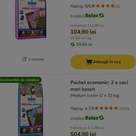
Rating: 5/5
(
5
)
Individual
111,80 lei
104,90 lei
21,00 lei / kg
99,66 lei
2 variante
Adaugă în coș
ecomandat de zooplus
Pachet economic: 2 x saci
mari bosch
Medium Junior (2 x 15 kg)
Rating: 4.7/5
(
1050
)
Individual
511,80 lei
504,90 lei