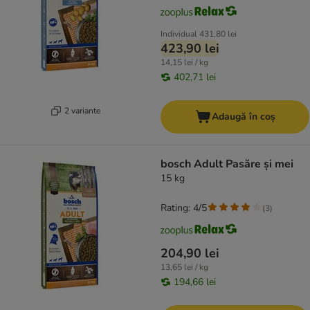
Individual
431,80 lei
423,90 lei
14,15 lei / kg
402,71 lei
2 variante
Adaugă în coș
bosch Adult Pasăre și mei
15 kg
Rating: 4/5
(
3
)
204,90 lei
13,65 lei / kg
194,66 lei