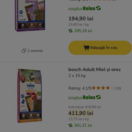
194,90 lei
15,60 lei / kg
185,16 lei
Adaugă în coș
2 variante
bosch Adult Miel și orez
2 x 15 kg
Rating: 4.1/5
(
39
)
Individual
419,80 lei
411,90 lei
13,75 lei / kg
391,31 lei