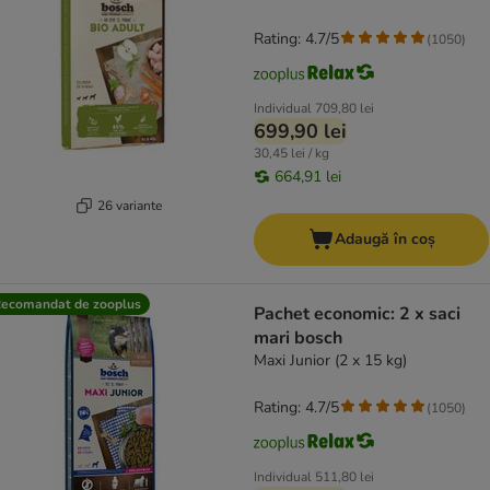
Rating: 4.7/5
(
1050
)
Individual
709,80 lei
699,90 lei
30,45 lei / kg
664,91 lei
26 variante
Adaugă în coș
ecomandat de zooplus
Pachet economic: 2 x saci
mari bosch
Maxi Junior (2 x 15 kg)
Rating: 4.7/5
(
1050
)
Individual
511,80 lei