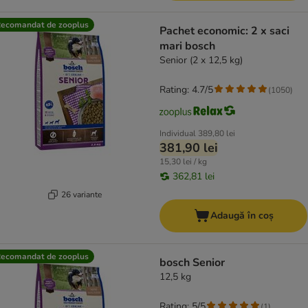
ecomandat de zooplus
Pachet economic: 2 x saci
mari bosch
Senior (2 x 12,5 kg)
Rating: 4.7/5
(
1050
)
Individual
389,80 lei
381,90 lei
15,30 lei / kg
362,81 lei
26 variante
Adaugă în coș
ecomandat de zooplus
bosch Senior
12,5 kg
Rating: 5/5
(
1
)