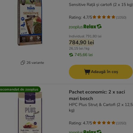
Sensitive Rață și cartofi (2 x 15 kg)
Rating: 4.7/5
(
1050
)
Individual
791,80 lei
784,90 lei
26,15 lei / kg
745,66 lei
26 variante
Adaugă în coș
ecomandat de zooplus
Pachet economic: 2 x saci
mari bosch
HPC Plus Struț & Cartofi (2 x 12,5
kg)
Rating: 4.7/5
(
1050
)