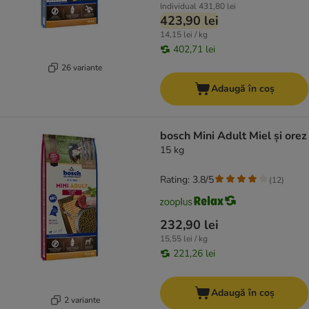
Individual
431,80 lei
423,90 lei
14,15 lei / kg
402,71 lei
26 variante
Adaugă în coș
bosch Mini Adult Miel și orez
15 kg
Rating: 3.8/5
(
12
)
232,90 lei
15,55 lei / kg
221,26 lei
Adaugă în coș
2 variante