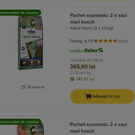
ecomandat de zooplus
Pachet economic: 2 x saci
mari bosch
Adult Menü (2 x 15 kg)
Rating: 4.7/5
(
1050
)
Individual
373,80 lei
365,90 lei
12,20 lei / kg
347,61 lei
26 variante
Adaugă în coș
ecomandat de zooplus
Pachet economic: 2 x saci
mari bosch