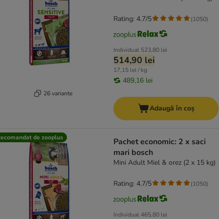
Rating: 4.7/5
(
1050
)
Individual
523,80 lei
514,90 lei
17,15 lei / kg
489,16 lei
26 variante
Adaugă în coș
ecomandat de zooplus
Pachet economic: 2 x saci
mari bosch
Mini Adult Miel & orez (2 x 15 kg)
Rating: 4.7/5
(
1050
)
Individual
465,80 lei