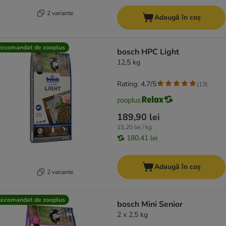
2 variante
Adaugă în coș
ecomandat de zooplus
bosch HPC Light
12,5 kg
Rating: 4.7/5
(
13
)
189,90 lei
15,20 lei / kg
180,41 lei
Adaugă în coș
2 variante
ecomandat de zooplus
bosch Mini Senior
2 x 2,5 kg