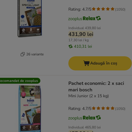
Rating: 4.7/5
(
1050
)
Individual
439,80 lei
431,90 lei
17,30 lei / kg
410,31 lei
26 variante
Adaugă în coș
ecomandat de zooplus
Pachet economic: 2 x saci
mari bosch
Mini Junior (2 x 15 kg)
Rating: 4.7/5
(
1050
)
Individual
465,80 lei