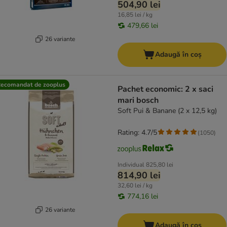
504,90 lei
16,85 lei / kg
479,66 lei
26 variante
Adaugă în coș
ecomandat de zooplus
Pachet economic: 2 x saci
mari bosch
Soft Pui & Banane (2 x 12,5 kg)
Rating: 4.7/5
(
1050
)
Individual
825,80 lei
814,90 lei
32,60 lei / kg
774,16 lei
26 variante
Adaugă în coș