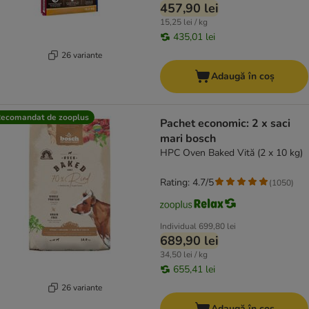
457,90 lei
15,25 lei / kg
435,01 lei
26 variante
Adaugă în coș
ecomandat de zooplus
Pachet economic: 2 x saci
mari bosch
HPC Oven Baked Vită (2 x 10 kg)
Rating: 4.7/5
(
1050
)
Individual
699,80 lei
689,90 lei
34,50 lei / kg
655,41 lei
26 variante
Adaugă în coș