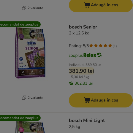
Adaugă în coș
2 variante
ecomandat de zooplus
bosch Senior
2 x 12,5 kg
Rating: 5/5
(
1
)
Individual
389,80 lei
381,90 lei
15,30 lei / kg
362,81 lei
2 variante
Adaugă în coș
ecomandat de zooplus
bosch Mini Light
2,5 kg