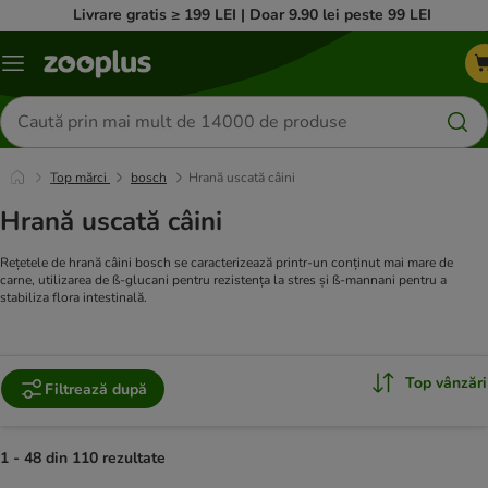
Livrare gratis ≥ 199 LEI | Doar 9.90 lei peste 99 LEI
Categorii
Căutare
produse
Top mărci
bosch
Hrană uscată câini
Hrană uscată câini
Rețetele de hrană câini bosch se caracterizează printr-un conținut mai mare de
carne, utilizarea de ß-glucani pentru rezistența la stres și ß-mannani pentru a
stabiliza flora intestinală.
Top vânzări
Filtrează după
1 - 48 din 110 rezultate