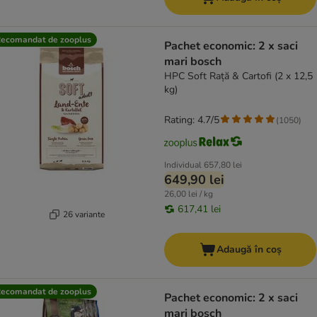
ecomandat de zooplus
Pachet economic: 2 x saci
mari bosch
HPC Soft Rață & Cartofi (2 x 12,5
kg)
Rating: 4.7/5
(
1050
)
Individual
657,80 lei
649,90 lei
26,00 lei / kg
617,41 lei
26 variante
Adaugă în coș
ecomandat de zooplus
Pachet economic: 2 x saci
mari bosch