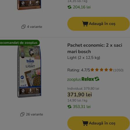
14,35 lei / kg
204,16 lei
Adaugă în coș
4 variante
ecomandat de zooplus
Pachet economic: 2 x saci
mari bosch
Light (2 x 12,5 kg)
Rating: 4.7/5
(
1050
)
Individual
379,80 lei
371,90 lei
14,90 lei / kg
353,31 lei
26 variante
Adaugă în coș