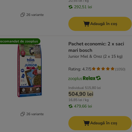
20,55 lei / kg
292,51 lei
26 variante
Adaugă în coș
ecomandat de zooplus
Pachet economic: 2 x saci
mari bosch
Junior Miel & Orez (2 x 15 kg)
Rating: 4.7/5
(
1050
)
Individual
515,80 lei
504,90 lei
16,85 lei / kg
479,66 lei
26 variante
Adaugă în coș