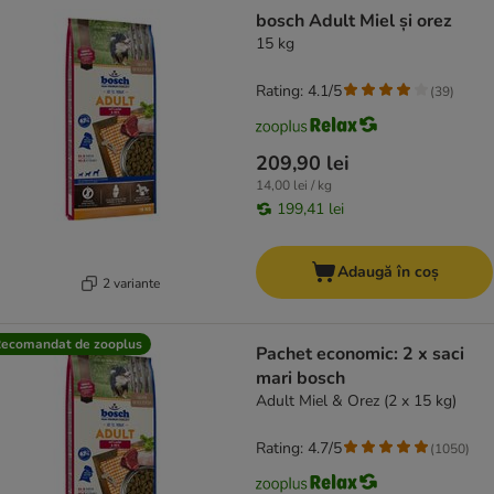
product items have been changed
bosch Adult Miel și orez
15 kg
Rating: 4.1/5
(
39
)
209,90 lei
14,00 lei / kg
199,41 lei
Adaugă în coș
2 variante
ecomandat de zooplus
Pachet economic: 2 x saci
mari bosch
Adult Miel & Orez (2 x 15 kg)
Rating: 4.7/5
(
1050
)