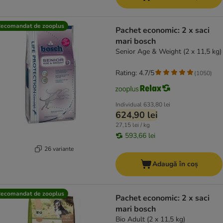
ecomandat de zooplus
Pachet economic: 2 x saci
mari bosch
Senior Age & Weight (2 x 11,5 kg)
Rating: 4.7/5
(
1050
)
Individual
633,80 lei
624,90 lei
27,15 lei / kg
593,66 lei
26 variante
Adaugă în coș
ecomandat de zooplus
Pachet economic: 2 x saci
mari bosch
Bio Adult (2 x 11,5 kg)