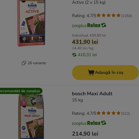
Active (2 x 15 kg)
Rating: 4.7/5
(
1050
)
Individual
439,80 lei
431,90 lei
14,40 lei / kg
410,31 lei
26 variante
Adaugă în coș
ecomandat de zooplus
bosch Maxi Adult
15 kg
Rating: 4.7/5
(
522
)
214,90 lei