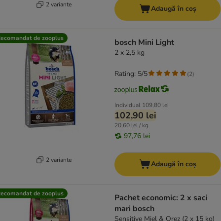
2 variante
Adaugă în coș
ecomandat de zooplus
bosch Mini Light
2 x 2,5 kg
Rating: 5/5
(
2
)
Individual
109,80 lei
102,90 lei
20,60 lei / kg
97,76 lei
2 variante
Adaugă în coș
ecomandat de zooplus
Pachet economic: 2 x saci
mari bosch
Sensitive Miel & Orez (2 x 15 kg)