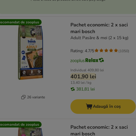
ecomandat de zooplus
Pachet economic: 2 x saci
mari bosch
Adult Pasăre & mei (2 x 15 kg)
Rating: 4.7/5
(
1050
)
Individual
409,80 lei
401,90 lei
13,40 lei / kg
381,81 lei
26 variante
Adaugă în coș
ecomandat de zooplus
Pachet economic: 2 x saci
mari bosch