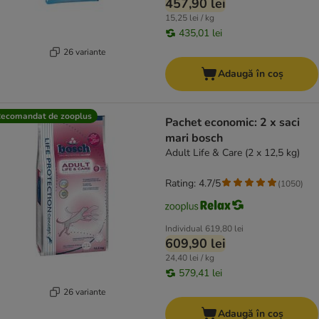
457,90 lei
15,25 lei / kg
435,01 lei
26 variante
Adaugă în coș
ecomandat de zooplus
Pachet economic: 2 x saci
mari bosch
Adult Life & Care (2 x 12,5 kg)
Rating: 4.7/5
(
1050
)
Individual
619,80 lei
609,90 lei
24,40 lei / kg
579,41 lei
26 variante
Adaugă în coș