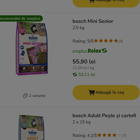
ecomandat de zooplus
bosch Mini Senior
2,5 kg
Rating: 5/5
(
5
)
55,90 lei
22,35 lei / kg
53,11 lei
Adaugă în coș
2 variante
bosch Adult Pește și cartofi
2 x 15 kg
Rating: 4.1/5
(
7
)