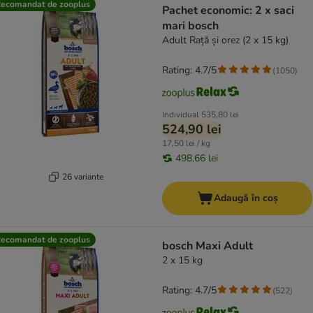
ecomandat de zooplus
Pachet economic: 2 x saci
mari bosch
Adult Rață și orez (2 x 15 kg)
Rating: 4.7/5
(
1050
)
Individual
535,80 lei
524,90 lei
17,50 lei / kg
498,66 lei
26 variante
Adaugă în coș
ecomandat de zooplus
bosch Maxi Adult
2 x 15 kg
Rating: 4.7/5
(
522
)