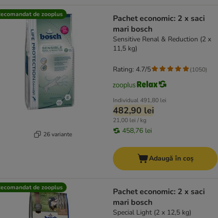
ecomandat de zooplus
Pachet economic: 2 x saci
mari bosch
Sensitive Renal & Reduction (2 x
11,5 kg)
Rating: 4.7/5
(
1050
)
Individual
491,80 lei
482,90 lei
21,00 lei / kg
458,76 lei
26 variante
Adaugă în coș
ecomandat de zooplus
Pachet economic: 2 x saci
mari bosch
Special Light (2 x 12,5 kg)