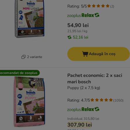
Rating: 5/5
(
2
)
54,90 lei
21,95 lei / kg
52,16 lei
Adaugă în coș
2 variante
ecomandat de zooplus
Pachet economic: 2 x saci
mari bosch
Puppy (2 x 7,5 kg)
Rating: 4.7/5
(
1050
)
Individual
315,80 lei
307,90 lei