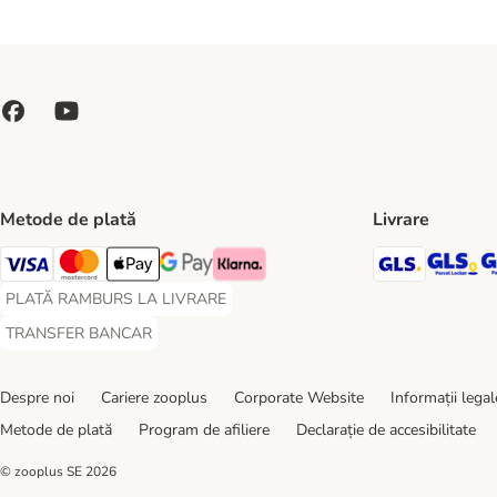
Metode de plată
Livrare
GLS Ship
GL
Visa Payment Method
Master Card Payment Method
Apple Pay Payment Method
Google Pay Payment Method
Klarna Payment Method
PLATĂ RAMBURS LA LIVRARE
PLATĂ RAMBURS LA LIVRARE Payment Method
TRANSFER BANCAR
TRANSFER BANCAR Payment Method
Despre noi
Cariere zooplus
Corporate Website
Informații legal
Metode de plată
Program de afiliere
Declarație de accesibilitate
© zooplus SE
2026