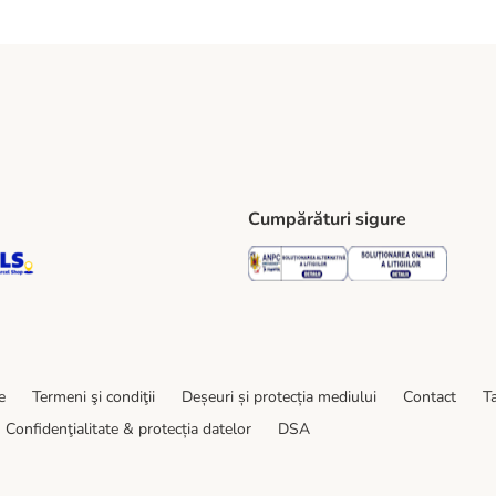
Cumpărături sigure
ping Method
S Locker Shipping Method
GLS Parcel Shop Shipping Method
Security
Securit
e
Termeni şi condiţii
Deșeuri și protecția mediului
Contact
Ta
Confidenţialitate & protecția datelor
DSA