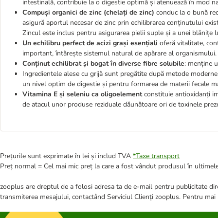
intestinală, contribuie la o digestie optimă și atenuează în mod n
Compuși organici de zinc (chelați de zinc)
conduc la o bună recu
asigură aportul necesar de zinc prin echilibrarea conținutului exis
Zincul este inclus pentru asigurarea pielii suple și a unei blănițe l
Un echilibru perfect de acizi grași esențiali
oferă vitalitate, con
important, întărește sistemul natural de apărare al organismului.
Conținut echilibrat și bogat în diverse fibre solubile
: menține u
Ingredientele alese cu grijă sunt pregătite după metode moderne d
un nivel optim de digestie și pentru formarea de materii fecale ma
Vitamina E și seleniu ca oligoelement
constituie antioxidanți i
de atacul unor produse reziduale dăunătoare ori de toxinele prez
Prețurile sunt exprimate în lei și includ TVA
*
Taxe transport
Preț normal = Cel mai mic preț la care a fost vândut produsul în ultimele
zooplus are dreptul de a folosi adresa ta de e-mail pentru publicitate dire
transmiterea mesajului, contactând Serviciul Clienți zooplus. Pentru mai