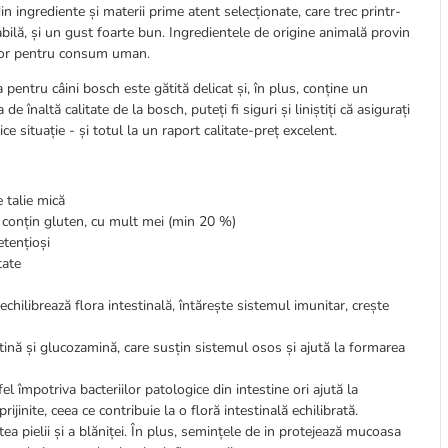
 ingrediente și materii prime atent selecționate, care trec printr-
bilă, și un gust foarte bun. Ingredientele de origine animală provin
elor pentru consum uman.
a pentru câini bosch este gătită delicat și, în plus, conține un
 înaltă calitate de la bosch, puteți fi siguri și liniștiți că asigurați
 situație - și totul la un raport calitate-preț excelent.
 talie mică
e conțin gluten, cu mult mei (min 20 %)
etențioși
tate
 echilibrează flora intestinală, întărește sistemul imunitar, crește
tină și glucozamină, care susțin sistemul osos și ajută la formarea
fel împotriva bacteriilor patologice din intestine ori ajută la
ijinite, ceea ce contribuie la o floră intestinală echilibrată.
tea pielii și a blăniței. În plus, semințele de in protejează mucoasa