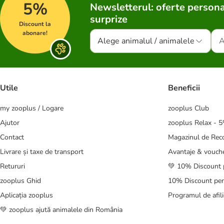
5%
Newsletterul: oferte persona
surprize
Discount la
abonare!
Alege animalul / animalele
Utile
Beneficii
my zooplus / Logare
zooplus Club
Ajutor
zooplus Relax - 
Contact
Magazinul de Re
Livrare și taxe de transport
Avantaje & vouch
Retururi
💚 10% Discount 
zooplus Ghid
10% Discount pen
Aplicația zooplus
Programul de afili
💚 zooplus ajută animalele din România