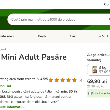
Con
Căutare
produse
ale mici
Pești
Cai
+ VET 
 Pisici
eți meniul cu categorii: Păsări
Deschideți meniul cu categorii: Animale mici
Deschideți meniul cu categori
Deschideț
i mei
 Mini Adult Pasăre
Alege articolu
variante)
3 kg
5749
 rating area from zero to 5: 4.5/5
(
2
)
69,90 lei
rodusul
23,30 lei / kg
bosch pentru câini adulți de talie mică,
min. 30 %
Aplică vouche
ătă
, fără gluten, cu ß-glucani & manani pentru
istres, cu extract de midie „buze-verzi”.
lte informaţii...