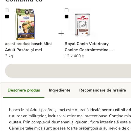
bosch Mini Adult Pasăre și mei
Royal Canin Veterinary Canine Gas
acest produs
:
bosch Mini
Royal Canin Veterinary
Adult Pasăre și mei
Canine Gastrointestinal
3 kg
Mousse
12 x 400 g
Descriere produs
Ingrediente
Recomandare de hrănire
bosch Mini Adult pasăre și mei este o hrană ideală
pentru câinii ad
tuturor animăluțelor, inclusiv al celor mai pretențioase. Conține mi
gluten
. Prin complexul de manani și glucani, flora intestinală este ec
Câinii de talie mică sunt adesea foarte pretențioși și au nevoie de o