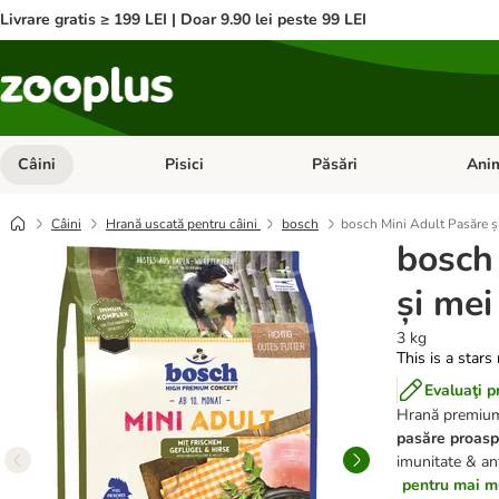
Livrare gratis ≥ 199 LEI | Doar 9.90 lei peste 99 LEI
Câini
Pisici
Păsări
Anim
Deschideți meniul cu categorii: Câini
Deschideți meniul cu categorii:
Deschid
Câini
Hrană uscată pentru câini
bosch
bosch Mini Adult Pasăre ș
bosch
și mei
3 kg
This is a stars
Evaluaţi p
Hrană premium 
pasăre proasp
imunitate & ant
pentru mai mu