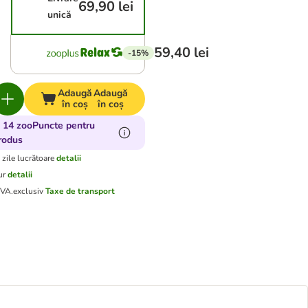
69,90 lei
unică
59,40 lei
-15%
Adaugă
Adaugă
în coș
în coș
 14 zooPuncte pentru
rodus
 zile lucrătoare
detalii
ur
detalii
TVA.
exclusiv
Taxe de transport