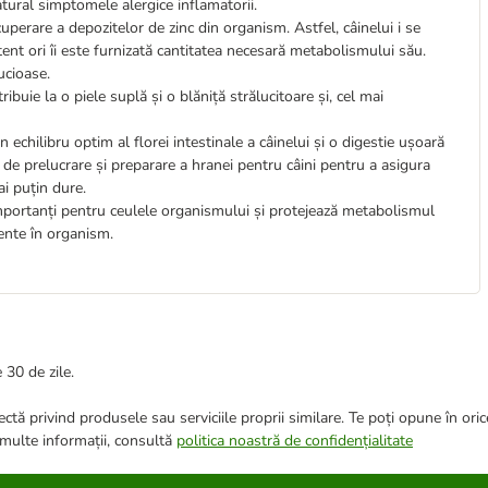
atural simptomele alergice inflamatorii.
perare a depozitelor de zinc din organism. Astfel, câinelui i se
tent ori îi este furnizată cantitatea necesară metabolismului său.
ucioase.
tribuie la o piele suplă și o blăniță strălucitoare și, cel mai
n echilibru optim al florei intestinale a câinelui și o digestie ușoară
e prelucrare și preparare a hranei pentru câini pentru a asigura
i puțin dure.
mportanți pentru ceulele organismului și protejează metabolismul
ente în organism.
 30 de zile.
ctă privind produsele sau serviciile proprii similare. Te poți opune în ori
 multe informații, consultă
politica noastră de confidențialitate