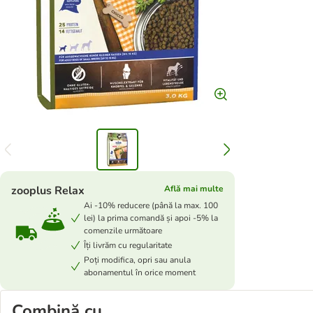
zooplus Relax
Află mai multe
Ai -10% reducere (până la max. 100
lei) la prima comandă și apoi -5% la
comenzile următoare
Îți livrăm cu regularitate
Poți modifica, opri sau anula
abonamentul în orice moment
Combină cu