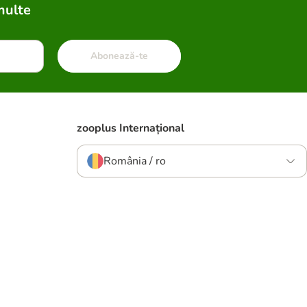
multe
Abonează-te
zooplus Internațional
România / ro