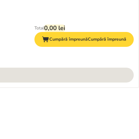
0,00 lei
Total
Cumpără împreună
Cumpără împreună