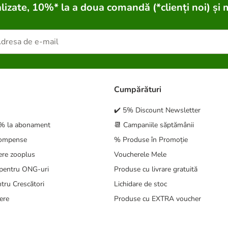
lizate, 10%* la a doua comandă (*clienți noi) și 
Cumpărături
✔️ 5% Discount Newsletter
5% la abonament
📆 Campaniile săptămânii
compense
% Produse în Promoție
ere zooplus
Voucherele Mele
pentru ONG-uri
Produse cu livrare gratuită
tru Crescători
Lichidare de stoc
ere
Produse cu EXTRA voucher