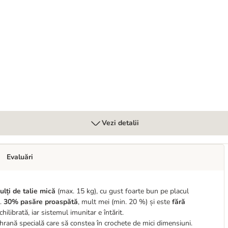
trointestinal Mousse
Vezi detalii
Evaluări
ulți de talie mică
(max. 15 kg), cu gust foarte bun pe placul
n.
30% pasăre
proaspătă
, mult mei (min. 20 %) și este
fără
hilibrată, iar sistemul imunitar e întărit.
 hrană specială care să constea în crochete de mici dimensiuni.