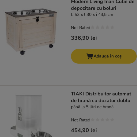
Modern Living Inari Cutie de
depozitare cu boluri
L 53 x l 30 x î 43,5 cm
Not Rated
336,90 lei
Adaugă în coș
TIAKI Distribuitor automat
de hrană cu dozator dublu
până la 5 litri de hrană
Not Rated
454,90 lei