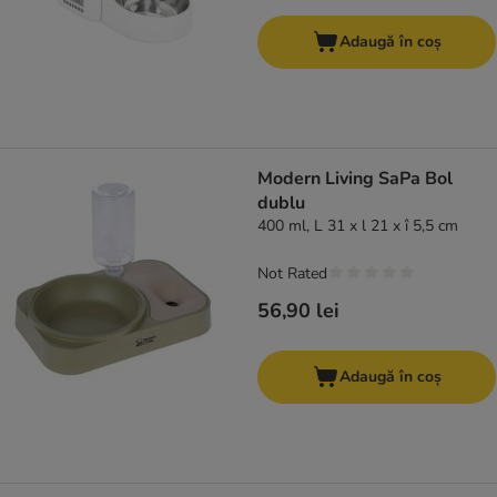
Adaugă în coș
Modern Living SaPa Bol
dublu
400 ml, L 31 x l 21 x î 5,5 cm
Not Rated
56,90 lei
Adaugă în coș