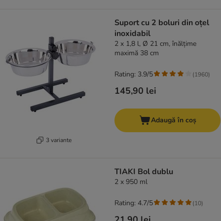
Suport cu 2 boluri din oțel
inoxidabil
2 x 1,8 l, Ø 21 cm, înălțime
maximă 38 cm
Rating: 3.9/5
(
1960
)
145,90 lei
Adaugă în coș
3 variante
TIAKI Bol dublu
2 x 950 ml
Rating: 4.7/5
(
10
)
21,90 lei