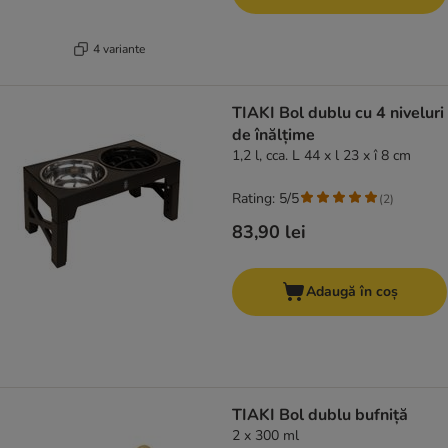
4 variante
TIAKI Bol dublu cu 4 niveluri
de înălțime
1,2 l, cca. L 44 x l 23 x î 8 cm
Rating: 5/5
(
2
)
83,90 lei
Adaugă în coș
TIAKI Bol dublu bufniță
2 x 300 ml