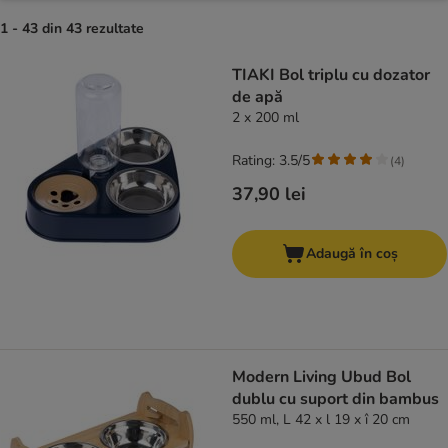
1 - 43 din 43 rezultate
product items have been changed
TIAKI Bol triplu cu dozator
de apă
2 x 200 ml
Rating: 3.5/5
(
4
)
37,90 lei
Adaugă în coș
Modern Living Ubud Bol
dublu cu suport din bambus
550 ml, L 42 x l 19 x î 20 cm