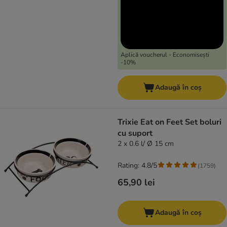
Aplică voucherul - Economisești
-10%
Adaugă în coș
Trixie Eat on Feet Set boluri
cu suport
2 x 0.6 l/ Ø 15 cm
Rating: 4.8/5
(
1759
)
65,90 lei
Adaugă în coș