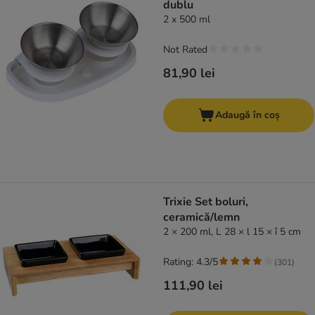
dublu
2 x 500 ml
Not Rated
81,90 lei
Adaugă în coș
Trixie Set boluri,
ceramică/lemn
2 × 200 ml, L 28 × l 15 × î 5 cm
Rating: 4.3/5
(
301
)
111,90 lei