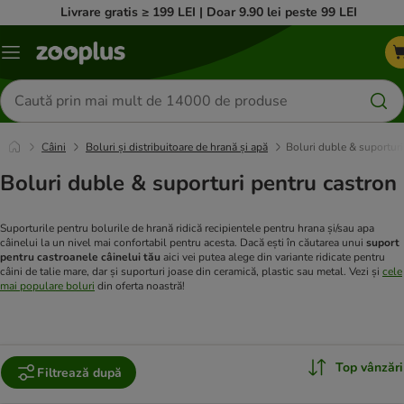
Livrare gratis ≥ 199 LEI | Doar 9.90 lei peste 99 LEI
Categorii
Căutare
produse
Câini
Boluri și distribuitoare de hrană și apă
Boluri duble & suporturi
Boluri duble & suporturi pentru castron
Suporturile pentru bolurile de hrană ridică recipientele pentru hrana și/sau apa
câinelui la un nivel mai confortabil pentru acesta. Dacă ești în căutarea unui
suport
pentru castroanele câinelui tău
aici vei putea alege din variante ridicate pentru
câini de talie mare, dar și suporturi joase din ceramică, plastic sau metal. Vezi și
cele
mai populare boluri
din oferta noastră!
Top vânzări
Filtrează după