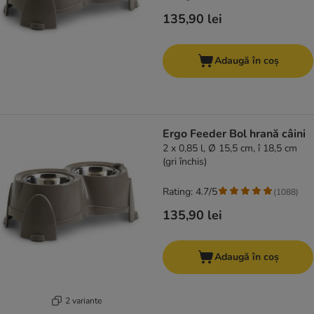
135,90 lei
Adaugă în coș
Ergo Feeder Bol hrană câini
2 x 0,85 l, Ø 15,5 cm, î 18,5 cm
(gri închis)
Rating: 4.7/5
(
1088
)
135,90 lei
Adaugă în coș
2 variante