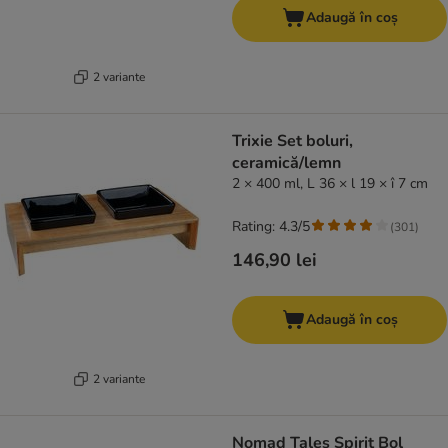
Adaugă în coș
2 variante
Trixie Set boluri,
ceramică/lemn
2 × 400 ml, L 36 × l 19 × î 7 cm
Rating: 4.3/5
(
301
)
146,90 lei
Adaugă în coș
2 variante
Nomad Tales Spirit Bol