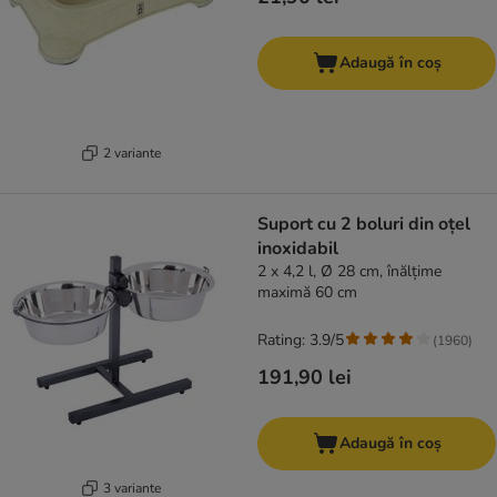
Adaugă în coș
2 variante
Suport cu 2 boluri din oțel
inoxidabil
2 x 4,2 l, Ø 28 cm, înălțime
maximă 60 cm
Rating: 3.9/5
(
1960
)
191,90 lei
Adaugă în coș
3 variante