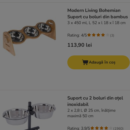
Modern Living Bohemian
Suport cu boluri din bambus
3 x 450 ml, L 52 x l 18 x î 18 cm
Rating: 4/5
(
3
)
113,90 lei
Adaugă în coș
Suport cu 2 boluri din oțel
inoxidabil
2 x 2,8 l, Ø 25 cm, înălțime
maximă 50 cm
Rating: 3.9/5
(
1960
)