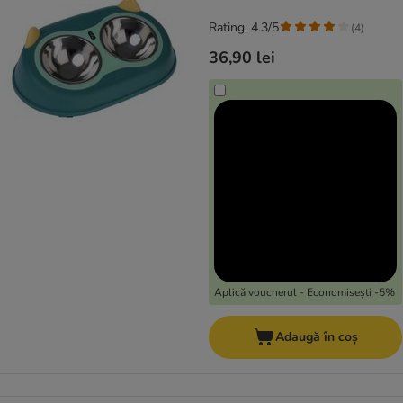
Rating: 4.3/5
(
4
)
36,90 lei
Aplică voucherul - Economisești -5%
Adaugă în coș