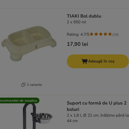
TIAKI Bol dublu
2 x 650 ml
Rating: 4.7/5
(
10
)
17,90 lei
Adaugă în coș
2 variante
ecomandat de zooplus
Suport cu formă de U plus 2
boluri
2 x 1,8 l, Ø 21 cm, înălțime până la
44 cm