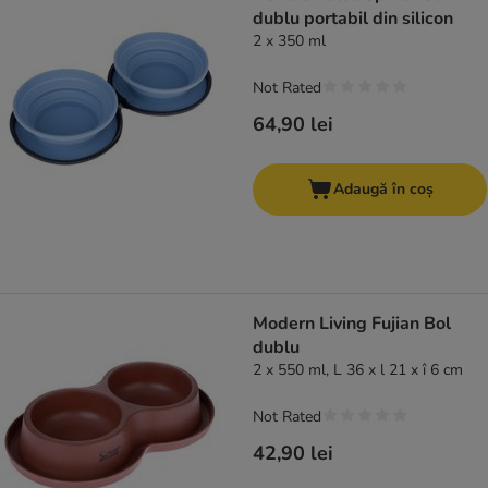
dublu portabil din silicon
2 x 350 ml
Not Rated
64,90 lei
Adaugă în coș
Modern Living Fujian Bol
dublu
2 x 550 ml, L 36 x l 21 x î 6 cm
Not Rated
42,90 lei