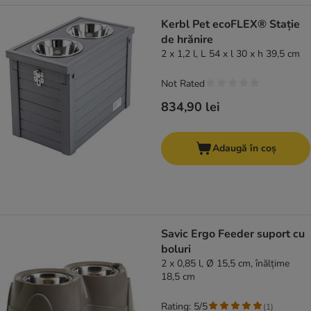
Kerbl Pet ecoFLEX® Stație
de hrănire
2 x 1,2 l, L 54 x l 30 x h 39,5 cm
Not Rated
834,90 lei
Adaugă în coș
Savic Ergo Feeder suport cu
boluri
2 x 0,85 l, Ø 15,5 cm, înălțime
18,5 cm
Rating: 5/5
(
1
)