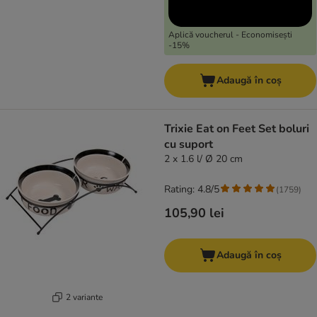
Aplică voucherul - Economisești
-15%
Adaugă în coș
Trixie Eat on Feet Set boluri
cu suport
2 x 1.6 l/ Ø 20 cm
Rating: 4.8/5
(
1759
)
105,90 lei
Adaugă în coș
2 variante