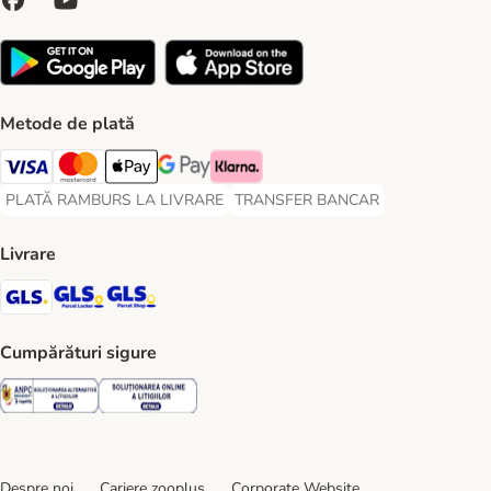
Metode de plată
Visa Payment Method
Master Card Payment Method
Apple Pay Payment Method
Google Pay Payment Method
Klarna Payment Method
PLATĂ RAMBURS LA LIVRARE
TRANSFER BANCAR
PLATĂ RAMBURS LA LIVRARE Payment Method
TRANSFER BANCAR Payment Metho
Livrare
GLS Shipping Method
GLS Locker Shipping Method
GLS Parcel Shop Shipping Method
Cumpărături sigure
Security
Security
Despre noi
Cariere zooplus
Corporate Website