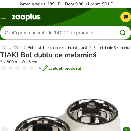
Livrare gratis ≥ 199 LEI | Doar 9.90 lei peste 99 LEI
Categorii
Căutare
produse
Câini
Boluri și distribuitoare de hrană și apă
Boluri duble & suporturi
TIAKI Bol dublu de melamină
2 x 800 ml, Ø 16 cm
Evaluaţi produsul
(
0
)