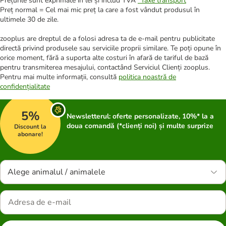
Prețurile sunt exprimate în lei și includ TVA
*
Taxe transport
Preț normal = Cel mai mic preț la care a fost vândut produsul în
ultimele 30 de zile.
zooplus are dreptul de a folosi adresa ta de e-mail pentru publicitate
directă privind produsele sau serviciile proprii similare. Te poți opune în
orice moment, fără a suporta alte costuri în afară de tariful de bază
pentru transmiterea mesajului, contactând Serviciul Clienți zooplus.
Pentru mai multe informații, consultă
politica noastră de
confidențialitate
5%
Newsletterul: oferte personalizate, 10%* la a
doua comandă (*clienți noi) și multe surprize
Discount la
abonare!
Alege animalul / animalele