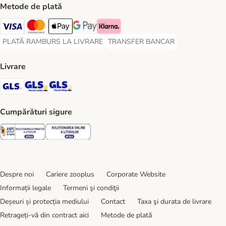
Metode de plată
Visa Payment Method
Master Card Payment Method
Apple Pay Payment Method
Google Pay Payment Method
Klarna Payment Method
PLATĂ RAMBURS LA LIVRARE
TRANSFER BANCAR
PLATĂ RAMBURS LA LIVRARE Payment Method
TRANSFER BANCAR Payment Metho
Livrare
GLS Shipping Method
GLS Locker Shipping Method
GLS Parcel Shop Shipping Method
Cumpărături sigure
Security
Security
Despre noi
Cariere zooplus
Corporate Website
Informații legale
Termeni şi condiţii
Deșeuri și protecția mediului
Contact
Taxa şi durata de livrare
Retrageți-vă din contract aici
Metode de plată