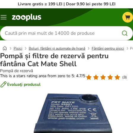
Livrare gratis ≥ 199 LEI | Doar 9.90 lei peste 99 LEI
Categorii
Căutare
produse
Pisici
Boluri, fântâni și automate de hrană
Fântâni pentru pisici
P
Pompă și filtre de rezervă pentru
fântâna Cat Mate Shell
Pompă de rezervă
This is a stars rating area from zero to 5: 4.7/5
(
3
)
Evaluaţi produsul