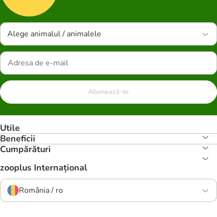
Alege animalul / animalele
Abonează-te
Utile
Beneficii
Cumpărături
zooplus Internațional
România / ro