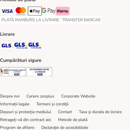
Visa Payment Method
Master Card Payment Method
Apple Pay Payment Method
Google Pay Payment Method
Klarna Payment Method
PLATĂ RAMBURS LA LIVRARE
TRANSFER BANCAR
PLATĂ RAMBURS LA LIVRARE Payment Method
TRANSFER BANCAR Payment Metho
Livrare
GLS Shipping Method
GLS Locker Shipping Method
GLS Parcel Shop Shipping Method
Cumpărături sigure
Security
Security
Despre noi
Cariere zooplus
Corporate Website
Informații legale
Termeni şi condiţii
Deșeuri și protecția mediului
Contact
Taxa şi durata de livrare
Retrageți-vă din contract aici
Metode de plată
Program de afiliere
Declarație de accesibilitate