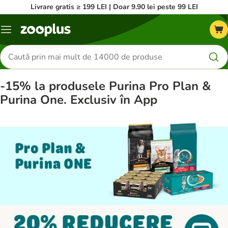
Livrare gratis ≥ 199 LEI | Doar 9.90 lei peste 99 LEI
Categorii
Căutare
produse
-15% la produsele Purina Pro Plan &
Purina One. Exclusiv în App