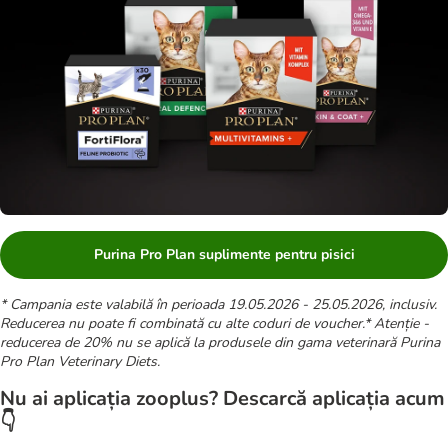
Purina Pro Plan suplimente pentru pisici
* Campania este valabilă în perioada 19.05.2026 - 25.05.2026, inclusiv.
Reducerea nu poate fi combinată cu alte coduri de voucher.
* Atenție -
reducerea de 20% nu se aplică la produsele din gama veterinară Purina
Pro Plan Veterinary Diets.
Nu ai aplicația zooplus? Descarcă aplicația acum
👇