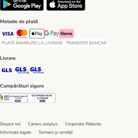
Metode de plată
Visa Payment Method
Master Card Payment Method
Apple Pay Payment Method
Google Pay Payment Method
Klarna Payment Method
PLATĂ RAMBURS LA LIVRARE
TRANSFER BANCAR
PLATĂ RAMBURS LA LIVRARE Payment Method
TRANSFER BANCAR Payment Metho
Livrare
GLS Shipping Method
GLS Locker Shipping Method
GLS Parcel Shop Shipping Method
Cumpărături sigure
Security
Security
Despre noi
Cariere zooplus
Corporate Website
Informații legale
Termeni şi condiţii