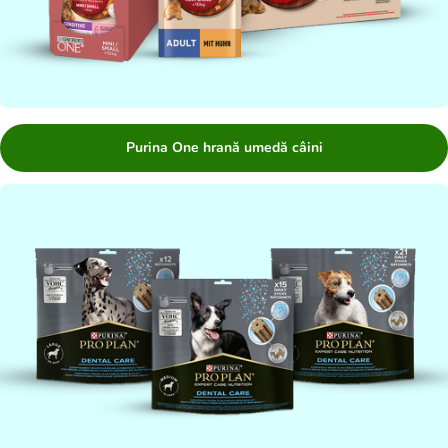
Purina One hrană umedă câini