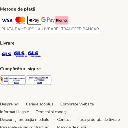
Metode de plată
Visa Payment Method
Master Card Payment Method
Apple Pay Payment Method
Google Pay Payment Method
Klarna Payment Method
PLATĂ RAMBURS LA LIVRARE
TRANSFER BANCAR
PLATĂ RAMBURS LA LIVRARE Payment Method
TRANSFER BANCAR Payment Metho
Livrare
GLS Shipping Method
GLS Locker Shipping Method
GLS Parcel Shop Shipping Method
Cumpărături sigure
Security
Security
Despre noi
Cariere zooplus
Corporate Website
Informații legale
Termeni şi condiţii
Deșeuri și protecția mediului
Contact
Taxa şi durata de livrare
Retrageți-vă din contract aici
Metode de plată