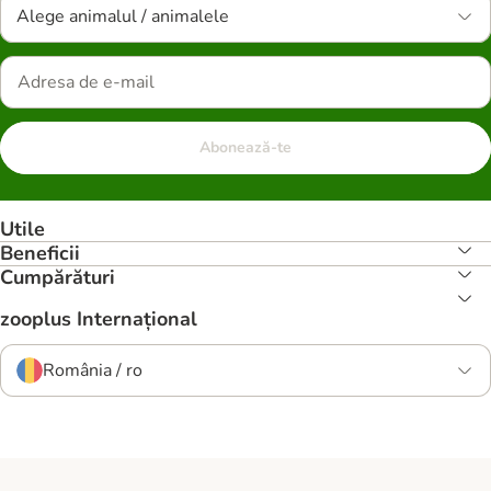
Alege animalul / animalele
Abonează-te
Utile
Beneficii
Cumpărături
zooplus Internațional
România / ro