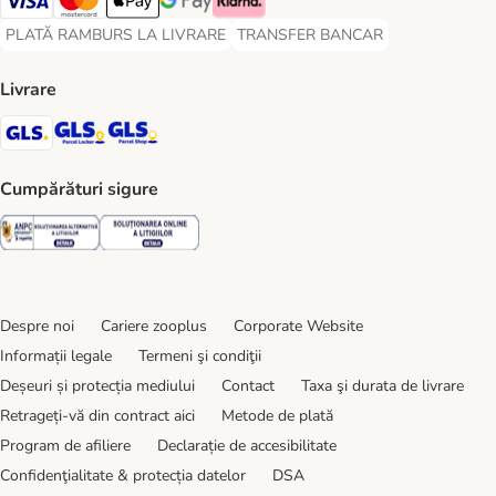
Visa Payment Method
Master Card Payment Method
Apple Pay Payment Method
Google Pay Payment Method
Klarna Payment Method
PLATĂ RAMBURS LA LIVRARE
TRANSFER BANCAR
PLATĂ RAMBURS LA LIVRARE Payment Method
TRANSFER BANCAR Payment Metho
Livrare
GLS Shipping Method
GLS Locker Shipping Method
GLS Parcel Shop Shipping Method
Cumpărături sigure
Security
Security
Despre noi
Cariere zooplus
Corporate Website
Informații legale
Termeni şi condiţii
Deșeuri și protecția mediului
Contact
Taxa şi durata de livrare
Retrageți-vă din contract aici
Metode de plată
Program de afiliere
Declarație de accesibilitate
Confidenţialitate & protecția datelor
DSA