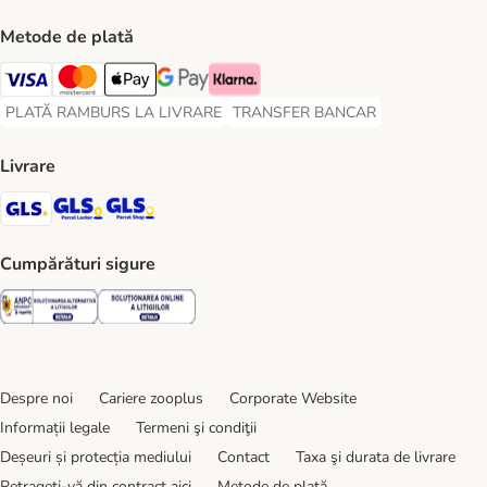
Metode de plată
Visa Payment Method
Master Card Payment Method
Apple Pay Payment Method
Google Pay Payment Method
Klarna Payment Method
PLATĂ RAMBURS LA LIVRARE
TRANSFER BANCAR
PLATĂ RAMBURS LA LIVRARE Payment Method
TRANSFER BANCAR Payment Metho
Livrare
GLS Shipping Method
GLS Locker Shipping Method
GLS Parcel Shop Shipping Method
Cumpărături sigure
Security
Security
Despre noi
Cariere zooplus
Corporate Website
Informații legale
Termeni şi condiţii
Deșeuri și protecția mediului
Contact
Taxa şi durata de livrare
Retrageți-vă din contract aici
Metode de plată