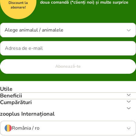
doua comandă (*clienți noi) și multe surprize
Discount la
abonare!
Alege animalul / animalele
Abonează-te
Utile
Beneficii
Cumpărături
zooplus Internațional
România / ro