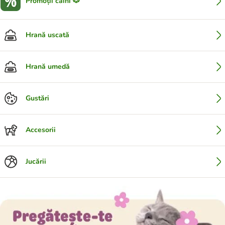
Promoții câini 🐶
Hrană uscată
Hrană umedă
Gustări
Accesorii
Jucării