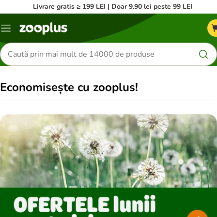
Livrare gratis ≥ 199 LEI | Doar 9.90 lei peste 99 LEI
Categorii
Căutare
produse
Economisește cu zooplus!