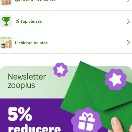
🥇 Top vânzări
Lichidare de stoc