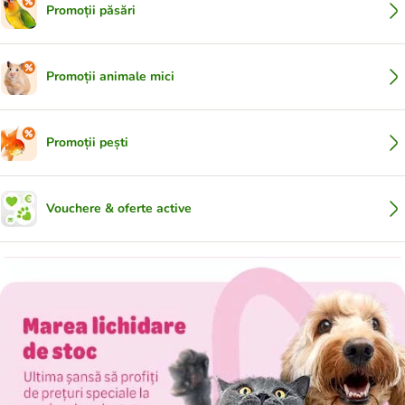
Promoții păsări
Promoții animale mici
Promoții pești
Vouchere & oferte active