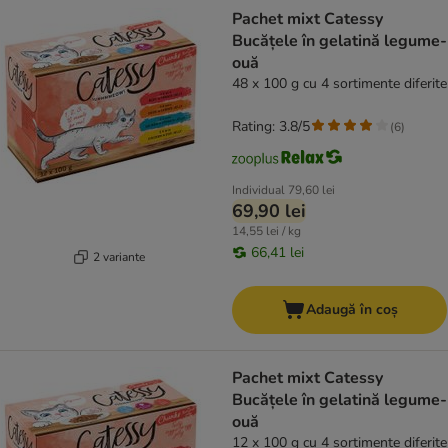
product items have been changed
Pachet mixt Catessy
Bucățele în gelatină legume-
ouă
48 x 100 g cu 4 sortimente diferite
Rating: 3.8/5
(
6
)
Individual
79,60 lei
69,90 lei
14,55 lei / kg
66,41 lei
2 variante
Adaugă în coș
Pachet mixt Catessy
Bucățele în gelatină legume-
ouă
12 x 100 g cu 4 sortimente diferite