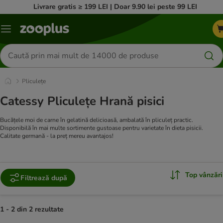
Livrare gratis ≥ 199 LEI | Doar 9.90 lei peste 99 LEI
Categorii
Căutare
produse
Pliculețe
Catessy Pliculețe Hrană pisici
Bucățele moi de carne în gelatină delicioasă, ambalată în pliculeț practic.
Disponibilă în mai multe sortimente gustoase pentru varietate în dieta pisicii.
Calitate germană - la preț mereu avantajos!
Top vânzări
Filtrează după
1 - 2 din 2 rezultate