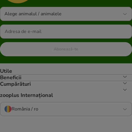
Alege animalul / animalele
Abonează-te
Utile
Beneficii
Cumpărături
zooplus Internațional
România / ro