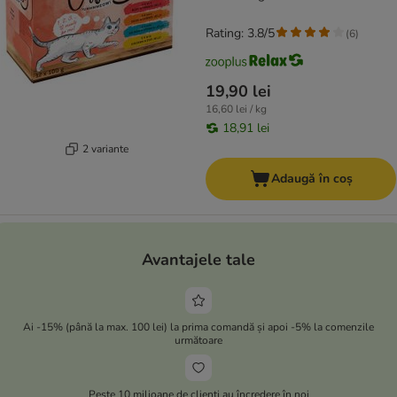
Rating: 3.8/5
(
6
)
19,90 lei
16,60 lei / kg
18,91 lei
2 variante
Adaugă în coș
Avantajele tale
Ai -15% (până la max. 100 lei) la prima comandă și apoi -5% la comenzile
următoare
Peste 10 milioane de clienți au încredere în noi