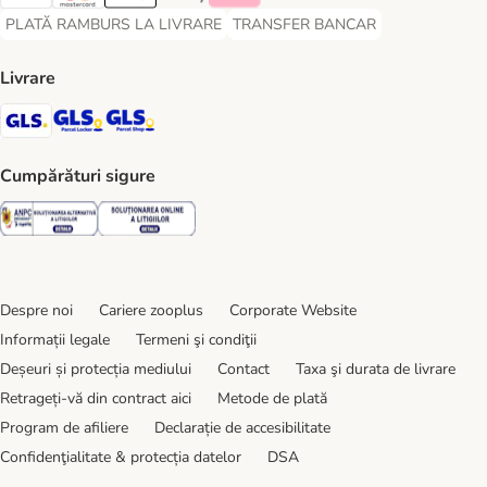
Visa Payment Method
Master Card Payment Method
Apple Pay Payment Method
Google Pay Payment Method
Klarna Payment Method
PLATĂ RAMBURS LA LIVRARE
TRANSFER BANCAR
PLATĂ RAMBURS LA LIVRARE Payment Method
TRANSFER BANCAR Payment Metho
Livrare
GLS Shipping Method
GLS Locker Shipping Method
GLS Parcel Shop Shipping Method
Cumpărături sigure
Security
Security
Despre noi
Cariere zooplus
Corporate Website
Informații legale
Termeni şi condiţii
Deșeuri și protecția mediului
Contact
Taxa şi durata de livrare
Retrageți-vă din contract aici
Metode de plată
Program de afiliere
Declarație de accesibilitate
Confidenţialitate & protecția datelor
DSA