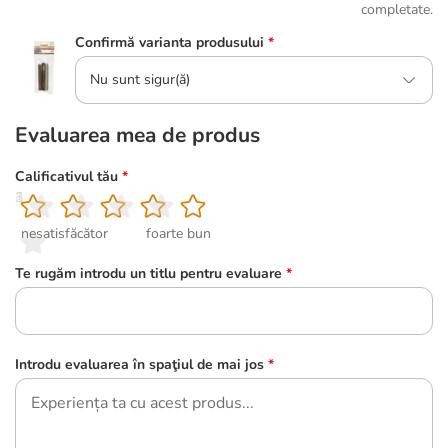
completate.
Confirmă varianta produsului
*
Nu sunt sigur(ă)
Evaluarea mea de produs
Calificativul tău
*
1
2
3
4
5
nesatisfăcător
foarte bun
Te rugăm introdu un titlu pentru evaluare
*
Introdu evaluarea în spaţiul de mai jos
*