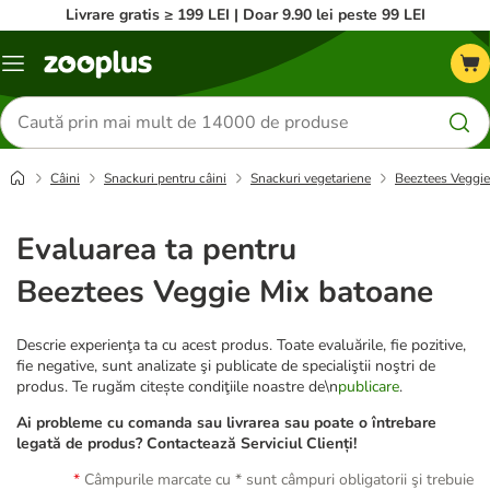
Livrare gratis ≥ 199 LEI | Doar 9.90 lei peste 99 LEI
Categorii
Căutare
produse
Câini
Snackuri pentru câini
Snackuri vegetariene
Beeztees Veggie
Evaluarea ta pentru
Beeztees Veggie Mix batoane
Descrie experienţa ta cu acest produs. Toate evaluările, fie pozitive,
fie negative, sunt analizate şi publicate de specialiştii noştri de
produs. Te rugăm citește condiţiile noastre de\n
publicare
.
Ai probleme cu comanda sau livrarea sau poate o întrebare
legată de produs? Contactează Serviciul Clienți!
Câmpurile marcate cu * sunt câmpuri obligatorii şi trebuie