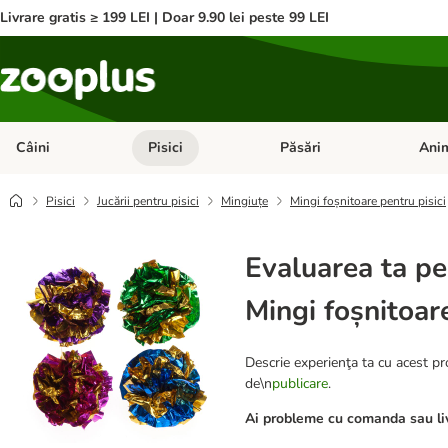
Livrare gratis ≥ 199 LEI | Doar 9.90 lei peste 99 LEI
Câini
Pisici
Păsări
Anim
Deschideți meniul cu categorii: Câini
Deschideți meniul cu categorii:
Deschid
Pisici
Jucării pentru pisici
Mingiuțe
Mingi foșnitoare pentru pisici
Evaluarea ta pe
Mingi foșnitoare
Descrie experienţa ta cu acest pro
de\n
publicare
.
Ai probleme cu comanda sau liv