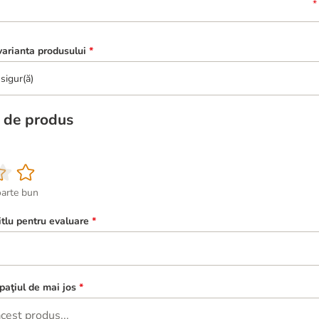
arianta produsului
*
sigur(ă)
 de produs
oarte bun
itlu pentru evaluare
*
paţiul de mai jos
*