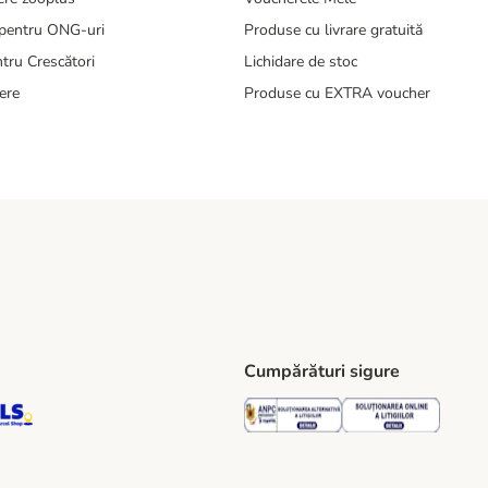
pentru ONG-uri
Produse cu livrare gratuită
tru Crescători
Lichidare de stoc
ere
Produse cu EXTRA voucher
Cumpărături sigure
ping Method
S Locker Shipping Method
GLS Parcel Shop Shipping Method
Security
Securit