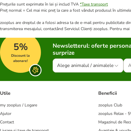
Prețurile sunt exprimate în lei și includ TVA
*
Taxe transport
Preț normal = Cel mai mic preț la care a fost vândut produsul în ultimele
zooplus are dreptul de a folosi adresa ta de e-mail pentru publicitate dire
transmiterea mesajului, contactând Serviciul Clienți zooplus. Pentru mai
5%
Newsletterul: oferte persona
surprize
Discount la
abonare!
Alege animalul / animalele
Utile
Beneficii
my zooplus / Logare
zooplus Club
Ajutor
zooplus Relax - 
Contact
Magazinul de Re
Livrare și taxe de transport
Avantaje & vouch