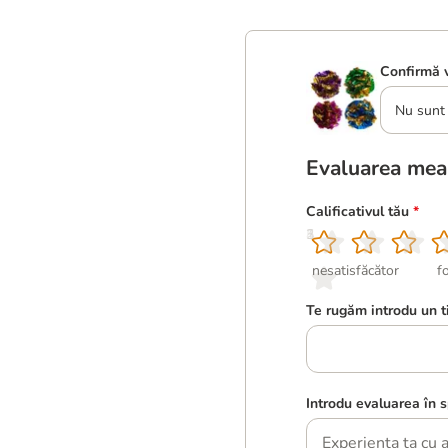
Confirmă v
Nu sunt 
Evaluarea mea
Calificativul tău
*
1
2
3
4
5
nesatisfăcător
f
Te rugăm introdu un t
Introdu evaluarea în s