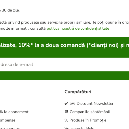
 30 de zile.
ctă privind produsele sau serviciile proprii similare. Te poți opune în ori
 multe informații, consultă
politica noastră de confidențialitate
lizate, 10%* la a doua comandă (*clienți noi) și 
Cumpărături
✔️ 5% Discount Newsletter
5% la abonament
📆 Campaniile săptămânii
compense
% Produse în Promoție
ere zooplus
Voucherele Mele