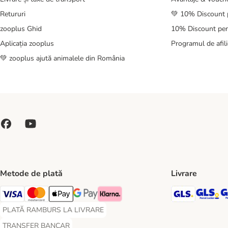
Retururi
💚 10% Discount 
zooplus Ghid
10% Discount pen
Aplicația zooplus
Programul de afili
💚 zooplus ajută animalele din România
Metode de plată
Livrare
GLS Ship
GL
Visa Payment Method
Master Card Payment Method
Apple Pay Payment Method
Google Pay Payment Method
Klarna Payment Method
PLATĂ RAMBURS LA LIVRARE
PLATĂ RAMBURS LA LIVRARE Payment Method
TRANSFER BANCAR