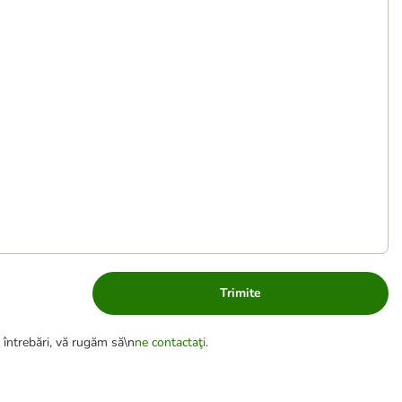
Trimite
 întrebări, vă rugăm să\n
ne contactaţi
.