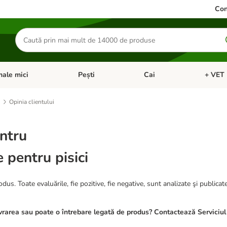
Con
Căutare
produse
ale mici
Pești
Cai
+ VET 
 Pisici
eți meniul cu categorii: Păsări
Deschideți meniul cu categorii: Animale mici
Deschideți meniul cu categori
Deschideț
Opinia clientului
ntru
 pentru pisici
dus. Toate evaluările, fie pozitive, fie negative, sunt analizate şi publicat
rarea sau poate o întrebare legată de produs? Contactează Serviciul 