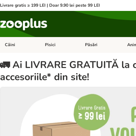
Livrare gratis ≥ 199 LEI | Doar 9.90 lei peste 99 LEI
Câini
Pisici
Păsări
Anim
Deschideți meniul cu categorii: Câini
Deschideți meniul cu categorii:
Deschid
🚛 Ai LIVRARE GRATUITĂ la co
accesoriile* din site!