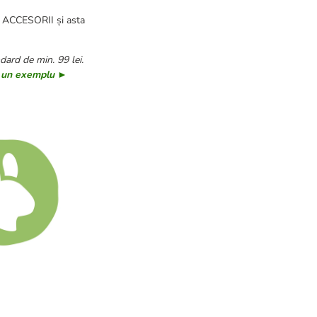
r
ACCESORII și asta
dard de min. 99 lei.
i un exemplu ►