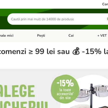
Con
Căutare
produse
ale mici
Pești
Cai
+ VET 
 Pisici
eți meniul cu categorii: Păsări
Deschideți meniul cu categorii: Animale mici
Deschideți meniul cu categori
Deschideț
menzi ≥ 99 lei sau 💰 -15% l