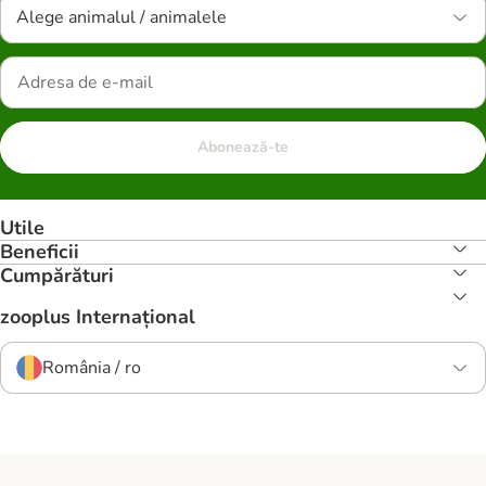
Alege animalul / animalele
Abonează-te
Utile
Beneficii
Cumpărături
zooplus Internațional
România / ro