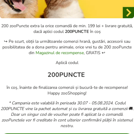
200 zooPuncte extra la orice comandă de min. 199 lei + livrare gratuită,
dacă aplici codul
200PUNCTE
în coș
↪️ Pe scurt, obții la următoarele comenzi hrană, gustări, accesorii sau
posibilitatea de a dona pentru animale, orice vrei tu de 200 zooPuncte
din
Magazinul de recompense
, GRATIS ↩️
Aplică codul
200PUNCTE
în coș, înainte de finalizarea comenzii și bucură-te de recompense!
Happy zooShopping!
* Campania este valabilă în perioada 30.07 - 05.08.2024. Codul
200PUNCTE vine la pachet automat și cu livrarea gratuită a comenzii
🚚
.
Doar un singur cod de voucher poate fi aplicat la o comandă.
zooPunctele vor fi creditate în cont ulterior confirmării plății în sistemul
nostru.