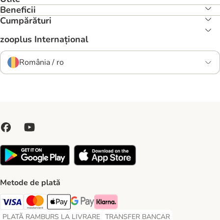
Beneficii
Cumpărături
zooplus Internațional
România / ro
Metode de plată
Visa Payment Method
Master Card Payment Method
Apple Pay Payment Method
Google Pay Payment Method
Klarna Payment Method
PLATĂ RAMBURS LA LIVRARE
TRANSFER BANCAR