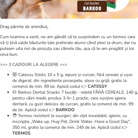
Drag părinte de animăluț,
Cum toamna a venit, ne-am gândit să te surprindem cu un termos care
să-ți țină calde băuturile tale preferate atunci când pleci la drum, dar nu
puteam uita nici de pisicuța sau câinele tău, așa că le-am pregătit și lor
ceva bun:
>>> 3 CADOURI LA ALEGERE <<<
😻 Catessy Sticks 10 x 5 g, iepure și curcan, fără cereale și ușor
de digerat, din ingrediente proaspete, alese cu grijă, gratis la
comenzi de min. 99 lei. Aplică codul 👉
CATESSY
🐶 Barkoo Dental Snacks 7 bucăți - rețetă FĂRĂ CEREALE, 140 g,
pentru câini medii, produs 3-în-1 practic, care susține igiena
dentară, cu gust delicios de curcan, gratis la comenzi de min. 99
de lei. Aplică codul 👉
BARKOO
🧑 Termos rezistent la scurgeri, din oțel inoxidabil, igienic, cu
inscripția „Wake up, Hug Pet, Drink Water, Have a Good Day",
350 ml, gratis la comenzi de min. 249 de lei. Aplică codul 👉
TERMOS