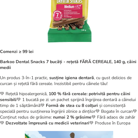
Comenzi ≥ 99 lei
Barkoo Dental Snacks 7 bucăți - rețetă FĂRĂ CEREALE, 140 g, câini
medii
Un produs 3-în-1 practic,
susține igiena dentară
, cu gust delicios de
curcan și rețetă fără cereale. Irezistibil pentru câinele tău!
💚 Rețetă hipoalergenică,
100 % fără cereale: potrivită pentru câini
sensibili
💚 1 bucată pe zi: un pachet sprijină îngrijirea dentară a câinelui
timp de 1 săptămână💚
Formă de stea cu 8 colțuri
și consistență
specială pentru susținerea îngrijirii zilnice a dinților💚 Bogate în curcan💚
Conținut redus de grăsime:
numai 2 % grăsime
💚 Fără adaos de zahăr
💚
Dezvoltate împreună cu medicii veterinari
💚 Produse în Europa