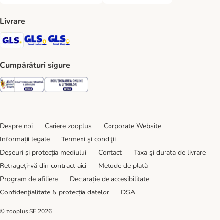
PLATĂ RAMBURS LA LIVRARE Payment Method
TRANSFER BANCAR Payment Metho
Livrare
GLS Shipping Method
GLS Locker Shipping Method
GLS Parcel Shop Shipping Method
Cumpărături sigure
Security
Security
Despre noi
Cariere zooplus
Corporate Website
Informații legale
Termeni şi condiţii
Deșeuri și protecția mediului
Contact
Taxa şi durata de livrare
Retrageți-vă din contract aici
Metode de plată
Program de afiliere
Declarație de accesibilitate
Confidenţialitate & protecția datelor
DSA
© zooplus SE
2026