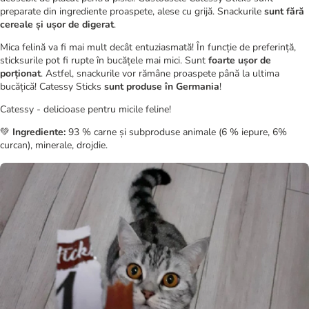
preparate din ingrediente proaspete, alese cu grijă. Snackurile
sunt fără
cereale și ușor de digerat
.
Mica felină va fi mai mult decât entuziasmată! În funcție de preferință,
sticksurile pot fi rupte în bucățele mai mici. Sunt
foarte ușor de
porționat
. Astfel, snackurile vor rămâne proaspete până la ultima
bucățică! Catessy Sticks
sunt produse în Germania
!
Catessy - delicioase pentru micile feline!
💚
Ingrediente:
93 % carne și subproduse animale (6 % iepure, 6%
curcan), minerale, drojdie.