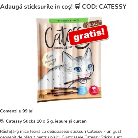
Adaugă sticksurile în coș! 🛒 COD: CATESSY
Comenzi ≥ 99 lei
😻
Catessy Sticks 10 x 5 g, iepure și curcan
Răsfață-ți mica felină cu delicioasele sticksuri Catessy - un gust
deosebit de plăcut pentru pisici. Gustoasele Catessy Sticks sunt