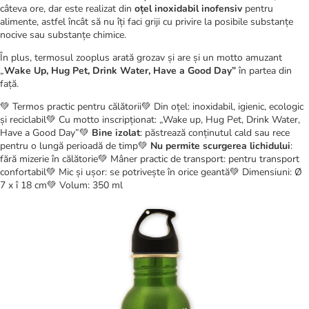
câteva ore, dar este realizat din
oțel inoxidabil inofensiv
pentru
alimente, astfel încât să nu îți faci griji cu privire la posibile substanțe
nocive sau substanțe chimice.
În plus, termosul zooplus arată grozav și are și un motto amuzant
„
Wake Up, Hug Pet, Drink Water, Have a Good Day”
în partea din
față.
💚 Termos practic pentru călătorii💚 Din oțel: inoxidabil, igienic, ecologic
și reciclabil💚 Cu motto inscripționat: „Wake up, Hug Pet, Drink Water,
Have a Good Day”💚
Bine izolat
: păstrează conținutul cald sau rece
pentru o lungă perioadă de timp💚
Nu permite scurgerea lichidului
:
fără mizerie în călătorie💚 Mâner practic de transport: pentru transport
confortabil💚 Mic și ușor: se potrivește în orice geantă💚 Dimensiuni: Ø
7 x î 18 cm💚 Volum: 350 ml