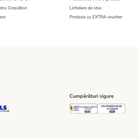
tru Crescători
Lichidare de stoc
ere
Produse cu EXTRA voucher
Cumpărături sigure
ping Method
S Locker Shipping Method
GLS Parcel Shop Shipping Method
Security
Securit