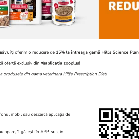
usiv)
, îți oferim o reducere de
15% la întreaga gamă Hill's Science Plan
tă ofertă exclusiv din 📲
aplicația zooplus
!
la produsele din gama veterinară Hill's Prescription Diet!
efonul mobil sau descarcă aplicația de
u apare, îl găsești în APP, sus, în