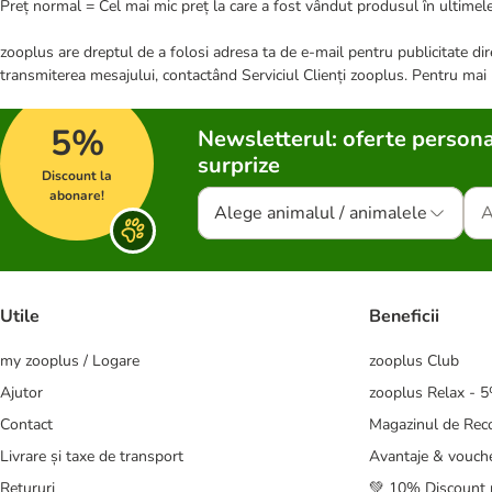
Preț normal = Cel mai mic preț la care a fost vândut produsul în ultimele
zooplus are dreptul de a folosi adresa ta de e-mail pentru publicitate dire
transmiterea mesajului, contactând Serviciul Clienți zooplus. Pentru mai
5%
Newsletterul: oferte persona
surprize
Discount la
abonare!
Alege animalul / animalele
Utile
Beneficii
my zooplus / Logare
zooplus Club
Ajutor
zooplus Relax - 
Contact
Magazinul de Re
Livrare și taxe de transport
Avantaje & vouch
Retururi
💚 10% Discount 