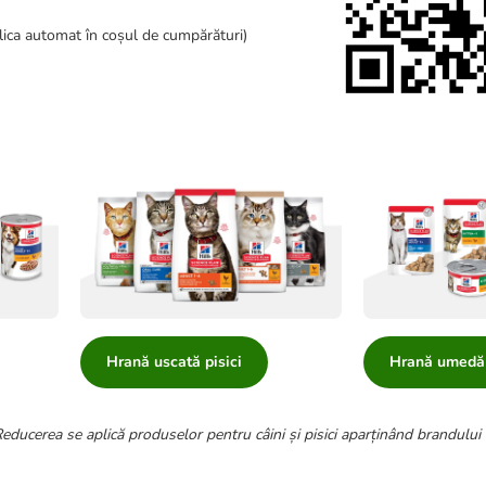
lica automat în coșul de cumpărături)
Hrană uscată pisici
Hrană umedă 
ducerea se aplică produselor pentru câini și pisici aparținând brandului H