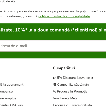
 30 de zile.
ctă privind produsele sau serviciile proprii similare. Te poți opune în ori
 multe informații, consultă
politica noastră de confidențialitate
lizate, 10%* la a doua comandă (*clienți noi) și 
Cumpărături
✔️ 5% Discount Newsletter
5% la abonament
📆 Campaniile săptămânii
compense
% Produse în Promoție
ere zooplus
Voucherele Mele
pentru ONG-uri
Produse cu livrare gratuită