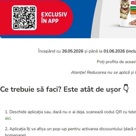
Începând cu
26.05.2026
și până la
01.06.2026 (incl
Poți profita de aceas
Atenție! Reducerea nu se aplică și 
Ce trebuie să faci? Este atât de ușor 👇
1. Deschide aplicația sau, dacă nu o ai deja, scanează codul QR cu tel
aici
.
2. Aplicația îți va afișa un pop-up pentru activarea discountului (dacă n
homepage)