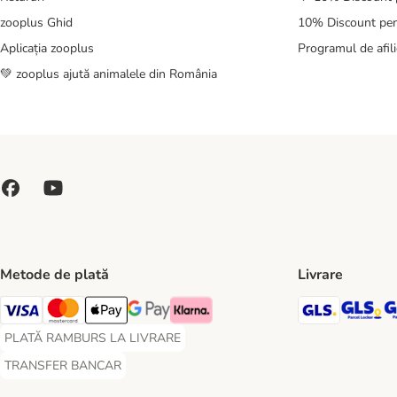
zooplus Ghid
10% Discount pen
Aplicația zooplus
Programul de afili
💚 zooplus ajută animalele din România
Metode de plată
Livrare
GLS Ship
GL
Visa Payment Method
Master Card Payment Method
Apple Pay Payment Method
Google Pay Payment Method
Klarna Payment Method
PLATĂ RAMBURS LA LIVRARE
PLATĂ RAMBURS LA LIVRARE Payment Method
TRANSFER BANCAR
TRANSFER BANCAR Payment Method