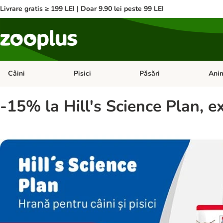
Livrare gratis ≥ 199 LEI | Doar 9.90 lei peste 99 LEI
Câini
Pisici
Păsări
Anim
Deschideți meniul cu categorii: Câini
Deschideți meniul cu categorii:
Deschid
-15% la Hill's Science Plan, e