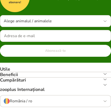
abonare!
Alege animalul / animalele
Abonează-te
Utile
Beneficii
Cumpărături
zooplus Internațional
România / ro