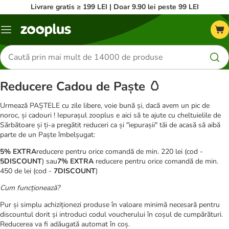
Livrare gratis ≥ 199 LEI | Doar 9.90 lei peste 99 LEI
Categorii
Căutare
produse
Reducere Cadou de Paște 🥚
Urmează PAȘTELE cu zile libere, voie bună și, dacă avem un pic de
noroc, și cadouri ! Iepurașul zooplus e aici să te ajute cu cheltuielile de
Sărbătoare și ți-a pregătit reduceri ca și "iepurașii" tăi de acasă să aibă
parte de un Paște îmbelșugat:
5% EXTRA
reducere pentru orice comandă de min. 220 lei (cod -
5DISCOUNT
) sau
7% EXTRA
reducere pentru orice comandă de min.
450 de lei (cod -
7DISCOUNT
)
Cum funcționează?
Pur și simplu achiziționezi produse în valoare minimă necesară pentru
discountul dorit și introduci codul voucherului în coșul de cumpărături.
Reducerea va fi adăugată automat în coș.