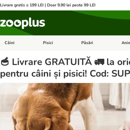
Livrare gratis ≥ 199 LEI | Doar 9.90 lei peste 99 LEI
Câini
Pisici
Păsări
Anim
Deschideți meniul cu categorii: Câini
Deschideți meniul cu categorii:
Deschid
🥣 Livrare GRATUITĂ 🚛 la ori
pentru câini și pisici! Cod: SU