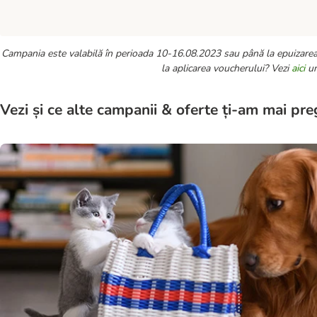
Campania este valabilă în perioada 10-16.08.2023 sau până la epuizarea 
la aplicarea voucherului? Vezi
aici
u
Vezi și ce alte campanii & oferte ți-am mai pre