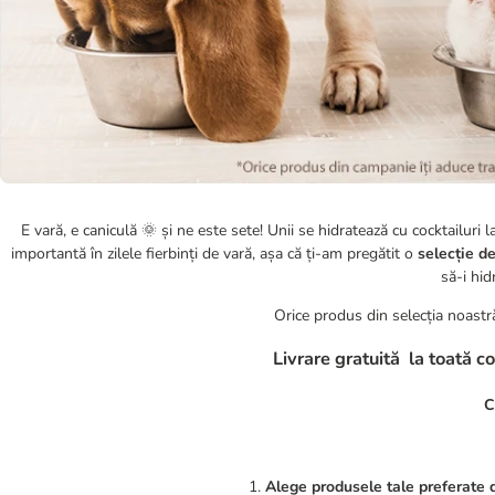
E vară, e caniculă 🌞 și ne este sete! Unii se hidratează cu cocktailuri l
importantă în zilele fierbinți de vară, așa că ți-am pregătit o
selecție d
să-i hid
Orice produs din selecția noast
Livrare gratuită la toată 
C
1.
Alege produsele tale preferate d