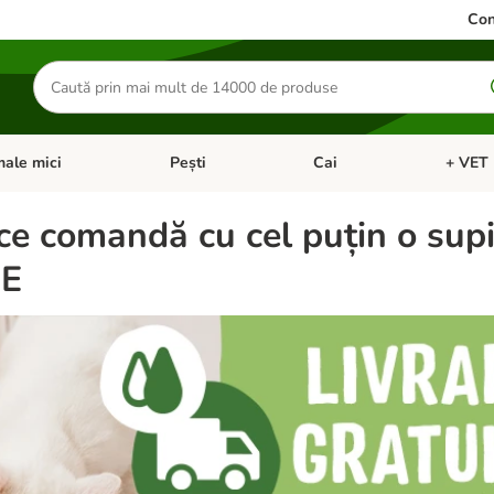
Con
Căutare
produse
ale mici
Pești
Cai
+ VET 
 Pisici
eți meniul cu categorii: Păsări
Deschideți meniul cu categorii: Animale mici
Deschideți meniul cu categori
Deschideț
ce comandă cu cel puțin o sup
PE