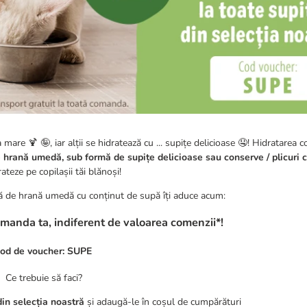
a mare 🍹 🤪, iar alții se hidratează cu ... supițe delicioase 🤤! Hidratarea 
e hrană umedă, sub formă de supițe delicioase sau conserve / plicuri c
rateze pe copilașii tăi blănoși!
ră de hrană umedă cu conținut de supă îți aduce acum:
comanda ta, indiferent de valoarea comenzii*!
od de voucher: SUPE
Ce trebuie să faci?
in selecția noastră
și adaugă-le în coșul de cumpărături