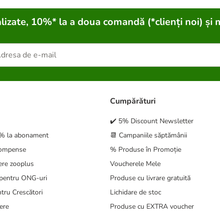
lizate, 10%* la a doua comandă (*clienți noi) și 
Cumpărături
✔️ 5% Discount Newsletter
5% la abonament
📆 Campaniile săptămânii
compense
% Produse în Promoție
ere zooplus
Voucherele Mele
pentru ONG-uri
Produse cu livrare gratuită
tru Crescători
Lichidare de stoc
ere
Produse cu EXTRA voucher