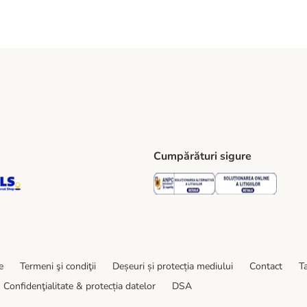
Cumpărături sigure
ping Method
S Locker Shipping Method
GLS Parcel Shop Shipping Method
Security
Securit
e
Termeni şi condiţii
Deșeuri și protecția mediului
Contact
Ta
Confidenţialitate & protecția datelor
DSA