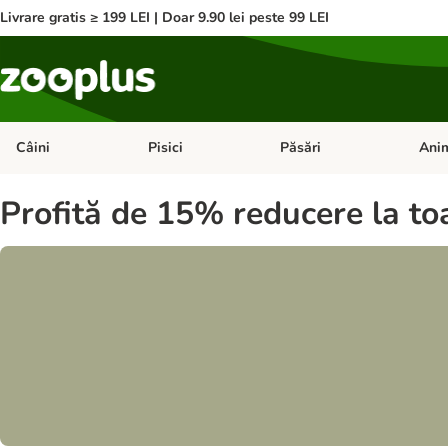
Livrare gratis ≥ 199 LEI | Doar 9.90 lei peste 99 LEI
Câini
Pisici
Păsări
Anim
Deschideți meniul cu categorii: Câini
Deschideți meniul cu categorii:
Deschid
Profită de 15% reducere la to