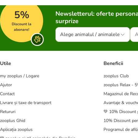
5%
Newsletterul: oferte persona
surprize
Discount la
abonare!
Alege animalul / animalele
Utile
Beneficii
my zooplus / Logare
zooplus Club
Ajutor
zooplus Relax - 
Contact
Magazinul de Re
Livrare și taxe de transport
Avantaje & vouch
Retururi
💚 10% Discount 
zooplus Ghid
10% Discount pen
Aplicația zooplus
Programul de afili