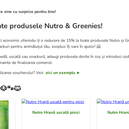
 vine cu surprize pentru tine!
te produsele Nutro & Greenies!
aci economii, oferindu-ți o reducere de 15% la toate produsele Nutro și Gr
uri pentru animăluțul tău, zooplus îți sare în ajutor! 🤗
edă, uscată sau snackuri), adaugi produsele dorite în coș și introduci c
înainte de finalizarea comenzii.
plicarea voucherului? Vezi
aici un exemplu ►
🐶🐾🐱
Nutro Hrană uscată pisici
Nutro Hran