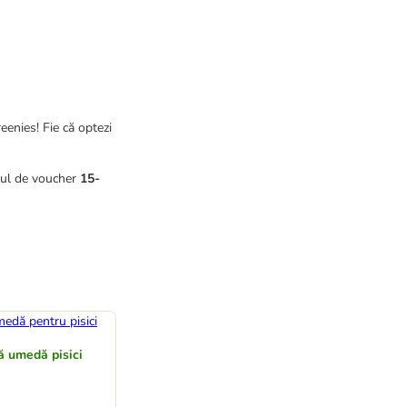
eenies! Fie că optezi
odul de voucher
15-
ă umedă pisici