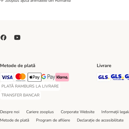
💚 zooplus ajută animalele din România
Metode de plată
Livrare
GLS Ship
GL
Visa Payment Method
Master Card Payment Method
Apple Pay Payment Method
Google Pay Payment Method
Klarna Payment Method
PLATĂ RAMBURS LA LIVRARE
PLATĂ RAMBURS LA LIVRARE Payment Method
TRANSFER BANCAR
TRANSFER BANCAR Payment Method
Despre noi
Cariere zooplus
Corporate Website
Informații legal
Metode de plată
Program de afiliere
Declarație de accesibilitate