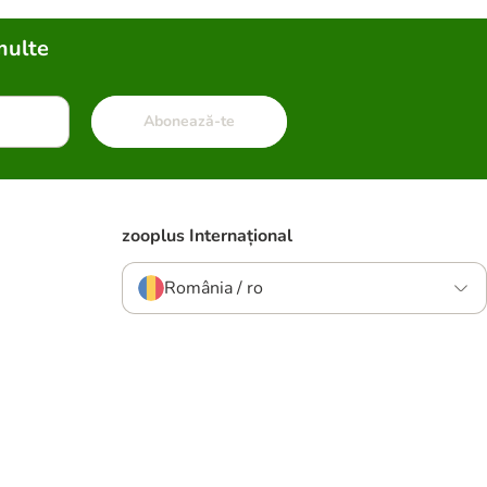
multe
Abonează-te
zooplus Internațional
România / ro