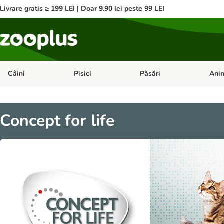
Livrare gratis ≥ 199 LEI | Doar 9.90 lei peste 99 LEI
Câini
Pisici
Păsări
Anim
Deschideți meniul cu categorii: Câini
Deschideți meniul cu categorii:
Deschid
Concept for life