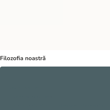
Filozofia noastră
CONCEPT FOR LIFE
• Concept nutrițional științific
• Hrană adaptată la vârsta, rasa, dimensiunea, stilul de viață și