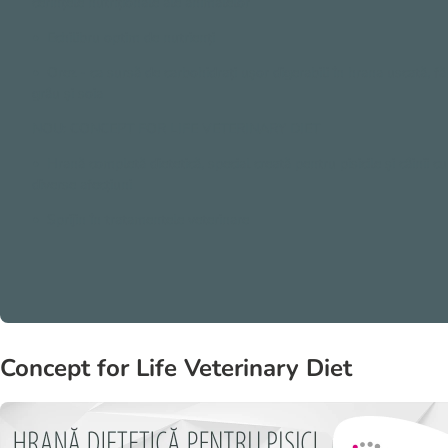
cerințele nutriționale ale animalelor
• Echilibru optim de nutrienți
• Orez - ca sursă de carbohidrați ușor digerabili în hrana uscată, fă
grâu și soia
NOU: CONCEPT FOR LIFE VETERINARY DIET
• Hrană completă dietetică, special creată pentru pisicile și câinii cu
diverse afecțiuni
• Sprijin în tratamentele veterinare
Concept for Life Veterinary Diet