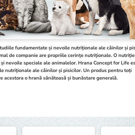
udiile fundamentate și nevoile nutriționale ale câinilor și pis
mal de companie are propriile cerințe nutriționale. O nutriție
 și nevoile speciale ale animalelor. Hrana Concept for Life e
le nutriționale ale câinilor și pisicilor. Un produs pentru toți
 ofere acestora o hrană sănătoasă și bunăstare generală.