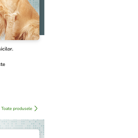
icilor.
ste
Toate produsele