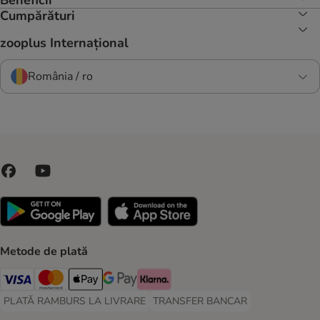
Beneficii
Cumpărături
zooplus Internațional
România / ro
Metode de plată
Visa Payment Method
Master Card Payment Method
Apple Pay Payment Method
Google Pay Payment Method
Klarna Payment Method
PLATĂ RAMBURS LA LIVRARE
TRANSFER BANCAR
PLATĂ RAMBURS LA LIVRARE Payment Method
TRANSFER BANCAR Payment Metho