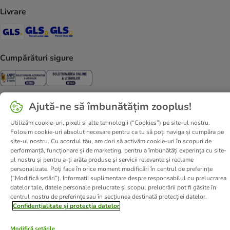
Livrare
GLS Shipping Method
GLS Locker Shipping Method
GLS Parcel Shop Shipping Method
Cumpărături sigure
Security
Security
Ajută-ne să îmbunătățim zooplus!
Despre noi
Cariere zooplus
Corporate Website
Utilizăm cookie-uri, pixeli si alte tehnologii (“Cookies”) pe site-ul nostru.
Folosim cookie-uri absolut necesare pentru ca tu să poți naviga și cumpăra pe
Informații legale
Termeni şi condiţii
site-ul nostru. Cu acordul tău, am dori să activăm cookie-uri în scopuri de
Deșeuri și protecția mediului
Contact
Taxa şi durata de livrare
performanță, funcționare și de marketing, pentru a îmbunătăți experința cu site-
ul nostru și pentru a-ți arăta produse și servicii relevante și reclame
Retrageți-vă din contract aici
Metode de plată
personalizate. Poți face în orice moment modificări în centrul de preferințe
Program de afiliere
Declarație de accesibilitate
(“Modifică setări”). Informații suplimentare despre responsabilul cu prelucrarea
datelor tale, datele personale prelucrate și scopul prelucrării pot fi găsite în
Confidenţialitate & protecția datelor
DSA
centrul nostru de preferințe sau în secțiunea destinată protecției datelor.
Confidențialitate și protecția datelor
© zooplus SE
2026
Modifică setările