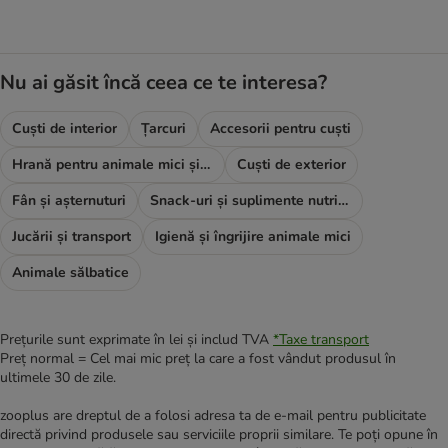
Nu ai găsit încă ceea ce te interesa?
Cuști de interior
Țarcuri
Accesorii pentru cuști
Hrană pentru animale mici și rozătoare
Cuști de exterior
Fân și așternuturi
Snack-uri și suplimente nutritive
Jucării și transport
Igienă și îngrijire animale mici
Animale sălbatice
Prețurile sunt exprimate în lei și includ TVA
*
Taxe transport
Preț normal = Cel mai mic preț la care a fost vândut produsul în
ultimele 30 de zile.
zooplus are dreptul de a folosi adresa ta de e-mail pentru publicitate
directă privind produsele sau serviciile proprii similare. Te poți opune în