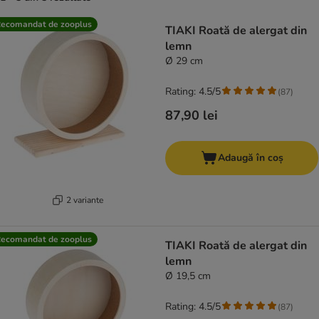
product items have been changed
ecomandat de zooplus
TIAKI Roată de alergat din
lemn
Ø 29 cm
Rating: 4.5/5
(
87
)
87,90 lei
Adaugă în coș
2 variante
ecomandat de zooplus
TIAKI Roată de alergat din
lemn
Ø 19,5 cm
Rating: 4.5/5
(
87
)