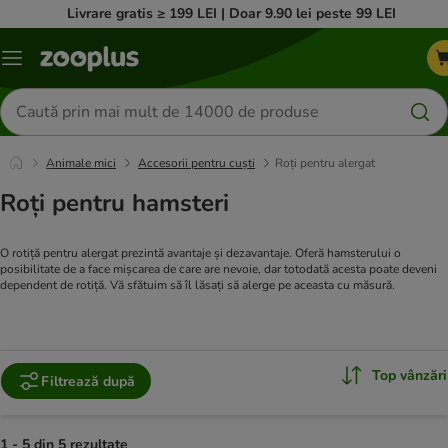
Livrare gratis ≥ 199 LEI | Doar 9.90 lei peste 99 LEI
Categorii
Căutare
produse
Animale mici
Accesorii pentru cuști
Roți pentru alergat
Roți pentru hamsteri
O rotiță pentru alergat prezintă avantaje și dezavantaje. Oferă hamsterului o
posibilitate de a face mișcarea de care are nevoie, dar totodată acesta poate deveni
dependent de rotiță. Vă sfătuim să îl lăsați să alerge pe aceasta cu măsură.
Top vânzări
Filtrează după
1 - 5 din 5 rezultate