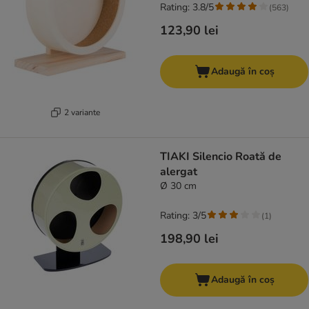
Rating: 3.8/5
(
563
)
123,90 lei
Adaugă în coș
2 variante
TIAKI Silencio Roată de
alergat
Ø 30 cm
Rating: 3/5
(
1
)
198,90 lei
Adaugă în coș