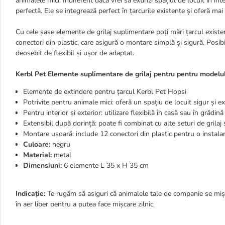
animalele mici. Indiferent dacă vrei să extinzi spațiul de locuit în in
perfectă. Ele se integrează perfect în țarcurile existente și oferă mai 
Cu cele șase elemente de grilaj suplimentare poți mări țarcul exist
conectori din plastic, care asigură o montare simplă și sigură. Posibi
deosebit de flexibil și ușor de adaptat.
Kerbl Pet Elemente suplimentare de grilaj pentru pentru modelu
Elemente de extindere pentru țarcul Kerbl Pet Hopsi
Potrivite pentru animale mici: oferă un spațiu de locuit sigur și ex
Pentru interior și exterior: utilizare flexibilă în casă sau în grădină
Extensibil după dorință: poate fi combinat cu alte seturi de grilaj
Montare ușoară: include 12 conectori din plastic pentru o instal
Culoare:
negru
Material:
metal
Dimensiuni:
6 elemente L 35 x H 35 cm
Indicație:
Te rugăm să asiguri că animalele tale de companie se mișc
în aer liber pentru a putea face mișcare zilnic.