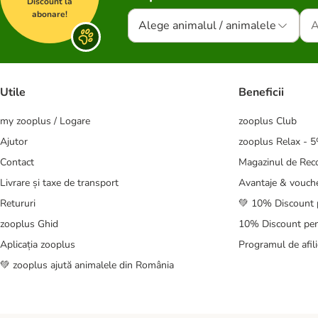
Discount la
abonare!
Alege animalul / animalele
Utile
Beneficii
my zooplus / Logare
zooplus Club
Ajutor
zooplus Relax - 
Contact
Magazinul de Re
Livrare și taxe de transport
Avantaje & vouch
Retururi
💚 10% Discount 
zooplus Ghid
10% Discount pen
Aplicația zooplus
Programul de afili
💚 zooplus ajută animalele din România