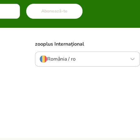
Abonează-te
zooplus Internațional
România / ro