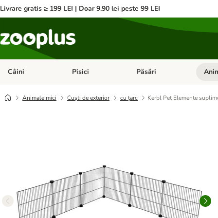
Livrare gratis ≥ 199 LEI | Doar 9.90 lei peste 99 LEI
Câini
Pisici
Păsări
Anim
Deschideți meniul cu categorii: Câini
Deschideți meniul cu categorii:
Deschid
Animale mici
Cuști de exterior
cu țarc
Kerbl Pet Elemente suplime