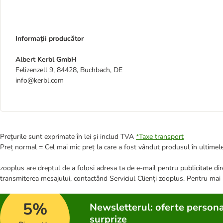
Informații producător
Albert Kerbl GmbH
Felizenzell 9, 84428, Buchbach, DE
info@kerbl.com
Prețurile sunt exprimate în lei și includ TVA
*
Taxe transport
Preț normal = Cel mai mic preț la care a fost vândut produsul în ultimele
zooplus are dreptul de a folosi adresa ta de e-mail pentru publicitate dire
transmiterea mesajului, contactând Serviciul Clienți zooplus. Pentru mai
5%
Newsletterul: oferte persona
surprize