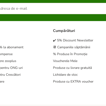
Cumpărături
✔️ 5% Discount Newsletter
5% la abonament
📆 Campaniile săptămânii
compense
% Produse în Promoție
ere zooplus
Voucherele Mele
pentru ONG-uri
Produse cu livrare gratuită
tru Crescători
Lichidare de stoc
ere
Produse cu EXTRA voucher