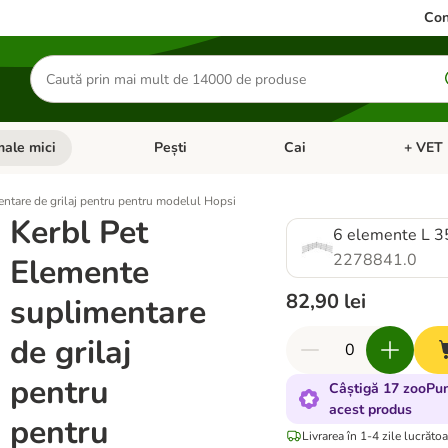
Con
Căutare
produse
ale mici
Pești
Cai
+ VET 
 Pisici
eți meniul cu categorii: Păsări
Deschideți meniul cu categorii: Animale mici
Deschideți meniul cu categori
Deschideț
ntare de grilaj pentru pentru modelul Hopsi
Kerbl Pet
6 elemente L 3
2278841.0
Elemente
82,90 lei
suplimentare
de grilaj
pentru
Câștigă 17 zooPun
acest produs
pentru
Livrarea în 1-4 zile lucrăto