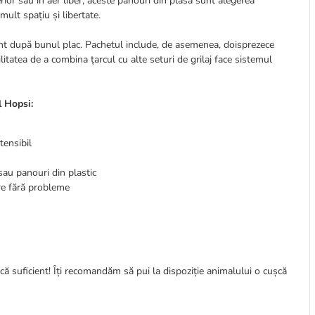
terior sau în aer liber, aceste panouri din plasă sunt alegerea
mult spațiu și libertate.
ent după bunul plac. Pachetul include, de asemenea, doisprezece
litatea de a combina țarcul cu alte seturi de grilaj face sistemul
l Hopsi:
tensibil
 sau panouri din plastic
are fără probleme
ă suficient! Îți recomandăm să pui la dispoziție animalului o cușcă