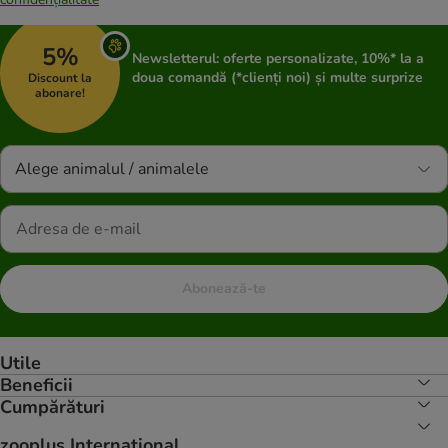
5%
Newsletterul: oferte personalizate, 10%* la a
doua comandă (*clienți noi) și multe surprize
Discount la
abonare!
Alege animalul / animalele
Abonează-te
Utile
Beneficii
Cumpărături
zooplus Internațional