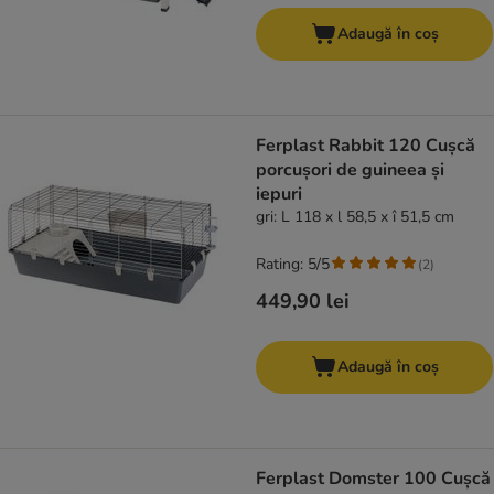
Adaugă în coș
Ferplast Rabbit 120 Cușcă
porcușori de guineea și
iepuri
gri: L 118 x l 58,5 x î 51,5 cm
Rating: 5/5
(
2
)
449,90 lei
Adaugă în coș
Ferplast Domster 100 Cușcă