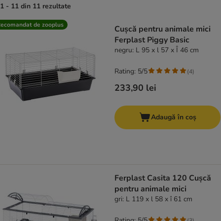
1 - 11 din 11 rezultate
product items have been changed
ecomandat de zooplus
Cușcă pentru animale mici
Ferplast Piggy Basic
negru: L 95 x l 57 x Î 46 cm
Rating: 5/5
(
4
)
233,90 lei
Adaugă în coș
Ferplast Casita 120 Cușcă
pentru animale mici
gri: L 119 x l 58 x î 61 cm
Rating: 5/5
(
3
)