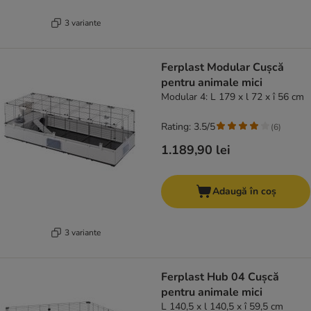
3 variante
Ferplast Modular Cușcă
pentru animale mici
Modular 4: L 179 x l 72 x î 56 cm
Rating: 3.5/5
(
6
)
1.189,90 lei
Adaugă în coș
3 variante
Ferplast Hub 04 Cușcă
pentru animale mici
L 140,5 x l 140,5 x î 59,5 cm