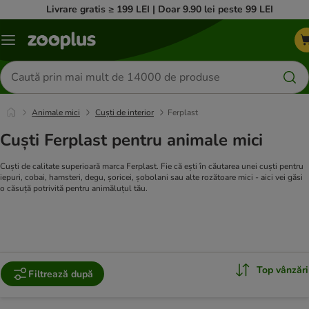
Livrare gratis ≥ 199 LEI | Doar 9.90 lei peste 99 LEI
Categorii
Căutare
produse
Animale mici
Cuști de interior
Ferplast
Cuști Ferplast pentru animale mici
Cuști de calitate superioară marca Ferplast. Fie că ești în căutarea unei cuști pentru
iepuri, cobai, hamsteri, degu, șoricei, șobolani sau alte rozătoare mici - aici vei găsi
o căsuță potrivită pentru animăluțul tău.
Top vânzări
Filtrează după