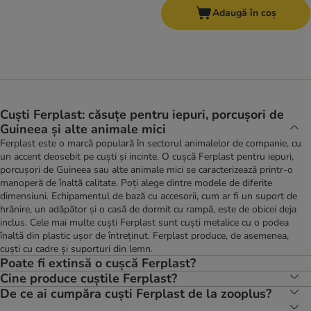
Adaugă în coș
Cuști Ferplast: căsuțe pentru iepuri, porcușori de
Guineea și alte animale mici
Ferplast este o marcă populară în sectorul animalelor de companie, cu
un accent deosebit pe cuști și incinte. O cușcă Ferplast pentru iepuri,
porcușori de Guineea sau alte animale mici se caracterizează printr-o
manoperă de înaltă calitate. Poți alege dintre modele de diferite
dimensiuni. Echipamentul de bază cu accesorii, cum ar fi un suport de
hrănire, un adăpător și o casă de dormit cu rampă, este de obicei deja
inclus. Cele mai multe cuști Ferplast sunt cuști metalice cu o podea
înaltă din plastic ușor de întreținut. Ferplast produce, de asemenea,
cuști cu cadre și suporturi din lemn.
Poate fi extinsă o cușcă Ferplast?
Cine produce cuștile Ferplast?
De ce ai cumpăra cuști Ferplast de la zooplus?