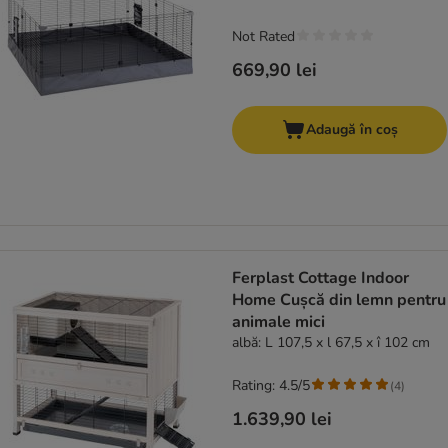
Not Rated
669,90 lei
Adaugă în coș
Ferplast Cottage Indoor
Home Cușcă din lemn pentru
animale mici
albă: L 107,5 x l 67,5 x î 102 cm
Rating: 4.5/5
(
4
)
1.639,90 lei