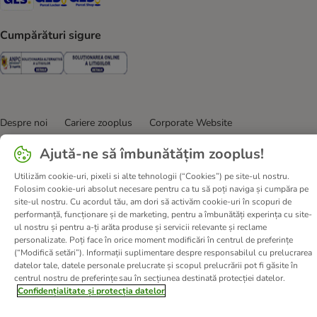
Cumpărături sigure
Security
Security
Despre noi
Cariere zooplus
Corporate Website
Informații legale
Termeni şi condiţii
Ajută-ne să îmbunătățim zooplus!
Deșeuri și protecția mediului
Contact
Taxa şi durata de livrare
Utilizăm cookie-uri, pixeli si alte tehnologii (“Cookies”) pe site-ul nostru.
Retrageți-vă din contract aici
Metode de plată
Folosim cookie-uri absolut necesare pentru ca tu să poți naviga și cumpăra pe
Program de afiliere
Declarație de accesibilitate
site-ul nostru. Cu acordul tău, am dori să activăm cookie-uri în scopuri de
performanță, funcționare și de marketing, pentru a îmbunătăți experința cu site-
Confidenţialitate & protecția datelor
DSA
ul nostru și pentru a-ți arăta produse și servicii relevante și reclame
personalizate. Poți face în orice moment modificări în centrul de preferințe
© zooplus SE
2026
(“Modifică setări”). Informații suplimentare despre responsabilul cu prelucrarea
datelor tale, datele personale prelucrate și scopul prelucrării pot fi găsite în
centrul nostru de preferințe sau în secțiunea destinată protecției datelor.
Confidențialitate și protecția datelor