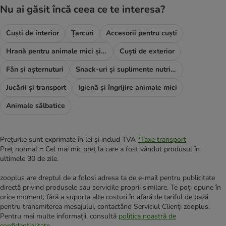
Nu ai găsit încă ceea ce te interesa?
Cuști de interior
Țarcuri
Accesorii pentru cuști
Hrană pentru animale mici și rozătoare
Cuști de exterior
Fân și așternuturi
Snack-uri și suplimente nutritive
Jucării și transport
Igienă și îngrijire animale mici
Animale sălbatice
Prețurile sunt exprimate în lei și includ TVA
*
Taxe transport
Preț normal = Cel mai mic preț la care a fost vândut produsul în
ultimele 30 de zile.
zooplus are dreptul de a folosi adresa ta de e-mail pentru publicitate
directă privind produsele sau serviciile proprii similare. Te poți opune în
orice moment, fără a suporta alte costuri în afară de tariful de bază
pentru transmiterea mesajului, contactând Serviciul Clienți zooplus.
Pentru mai multe informații, consultă
politica noastră de
confidențialitate