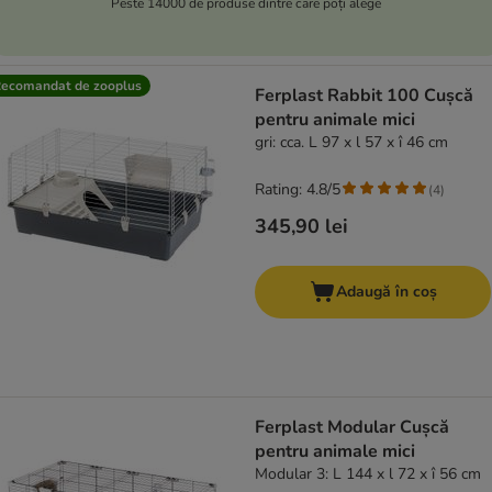
Peste 14000 de produse dintre care poți alege
ecomandat de zooplus
Ferplast Rabbit 100 Cușcă
pentru animale mici
gri: cca. L 97 x l 57 x î 46 cm
Rating: 4.8/5
(
4
)
345,90 lei
Adaugă în coș
Ferplast Modular Cușcă
pentru animale mici
Modular 3: L 144 x l 72 x î 56 cm