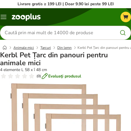
Livrare gratis ≥ 199 LEI | Doar 9.90 lei peste 99 LEI
Categorii
Căutare
produse
Animale mici
Țarcuri
Din lemn
Kerbl Pet Țarc din panouri pentru 
Kerbl Pet Țarc din panouri pentru
animale mici
4 elemente L 58 x î 48 cm
Evaluaţi produsul
(
0
)