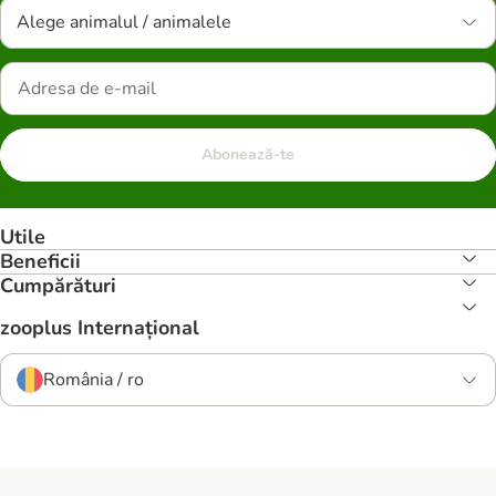
Alege animalul / animalele
Abonează-te
Utile
Beneficii
Cumpărături
zooplus Internațional
România / ro