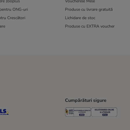
ere zooplus
Voucherele Mele
pentru ONG-uri
Produse cu livrare gratuită
tru Crescători
Lichidare de stoc
ere
Produse cu EXTRA voucher
Cumpărături sigure
ping Method
S Locker Shipping Method
GLS Parcel Shop Shipping Method
Security
Securit