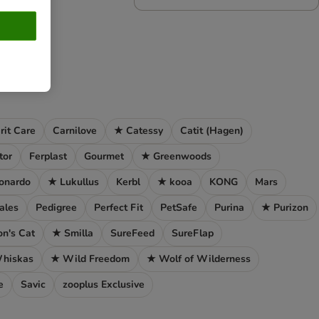
rit Care
Carnilove
★ Catessy
Catit (Hagen)
tor
Ferplast
Gourmet
★ Greenwoods
onardo
★ Lukullus
Kerbl
★ kooa
KONG
Mars
ales
Pedigree
Perfect Fit
PetSafe
Purina
★ Purizon
n's Cat
★ Smilla
SureFeed
SureFlap
hiskas
★ Wild Freedom
★ Wolf of Wilderness
e
Savic
zooplus Exclusive