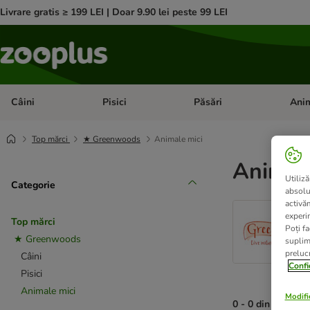
Livrare gratis ≥ 199 LEI | Doar 9.90 lei peste 99 LEI
Câini
Pisici
Păsări
Anim
Deschideți meniul cu categorii: Câini
Deschideți meniul cu categorii:
Deschid
Top mărci
★ Greenwoods
Animale mici
Animale
Utiliză
Categorie
absolu
activă
experin
Top mărci
Poți fa
★ Greenwoods
suplim
prelucr
Câini
Confi
Pisici
Animale mici
Modific
0 - 0 din 0 rezult