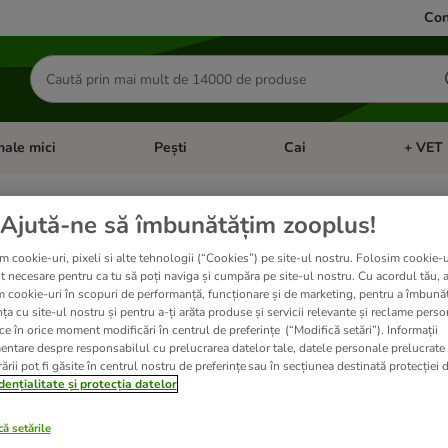
Con
Căutare
produse
ale mici
Pești
Cai
+ VET 
 Pisici
eți meniul cu categorii: Păsări
Deschideți meniul cu categorii: Animale mici
Deschideți meniul cu categori
Deschideț
Ajută-ne să îmbunătățim zooplus!
 mici
m cookie-uri, pixeli si alte tehnologii (“Cookies”) pe site-ul nostru. Folosim cookie-u
t necesare pentru ca tu să poți naviga și cumpăra pe site-ul nostru. Cu acordul tău, 
m cookie-uri în scopuri de performanță, funcționare și de marketing, pentru a îmbunăt
Hrana Greenwoods pentru animale mici este special concepută pent
ța cu site-ul nostru și pentru a-ți arăta produse și servicii relevante și reclame perso
substanțele nutritive și vitaminele necesare pentru o hrănire core
ce în orice moment modificări în centrul de preferințe (“Modifică setări”). Informații
entare despre responsabilul cu prelucrarea datelor tale, datele personale prelucrate
ării pot fi găsite în centrul nostru de preferințe sau în secțiunea destinată protecției d
dențialitate și protecția datelor
ă setările
ate