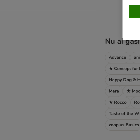
product items ha
Nu ai găsi
Advance
an
★ Concept for 
Happy Dog & H
Mera
★ Mod
★ Rocco
Ro
Taste of the W
zooplus Basics