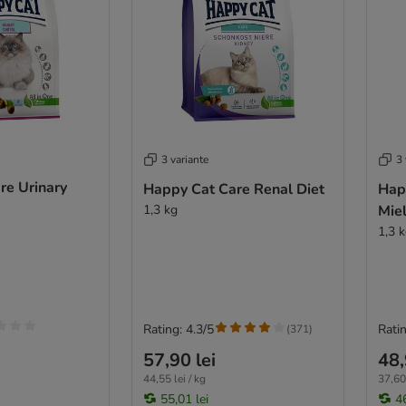
3 variante
3 
re Urinary
Happy Cat Care Renal Diet
Hap
1,3 kg
Mie
1,3 
Rating: 4.3/5
Ratin
(
371
)
57,90 lei
48,
44,55 lei / kg
37,60 
55,01 lei
46