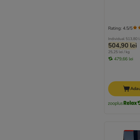
Rating: 4.5/5
Individual
513,80 l
504,90 lei
25,25 lei / kg
479,66 lei
Adau