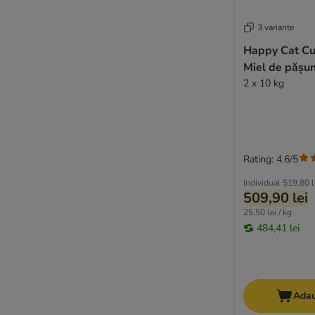
3 variante
Happy Cat Cu
Miel de pășu
2 x 10 kg
Rating: 4.6/5
Individual
519,80 l
509,90 lei
25,50 lei / kg
484,41 lei
Adau