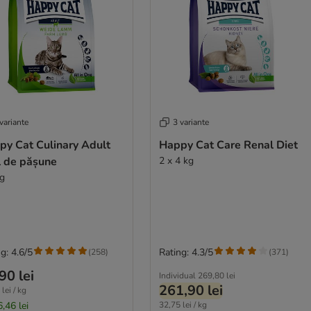
variante
3 variante
py Cat Culinary Adult
Happy Cat Care Renal Diet
l de pășune
2 x 4 kg
kg
g: 4.6/5
Rating: 4.3/5
(
258
)
(
371
)
90 lei
Individual
269,80 lei
261,90 lei
lei / kg
,46 lei
32,75 lei / kg