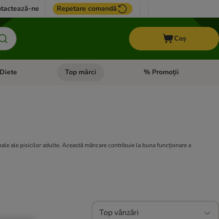
tactează-ne
Repetare comandă
Coș
Diete
Top mărci
% Promoții
i: Pești
i meniul cu categorii: Cai
Deschideți meniul cu categorii: + VET Diete
Deschideți meniul cu catego
ale ale pisicilor adulte. Această mâncare contribuie la buna funcționare a
Top vânzări