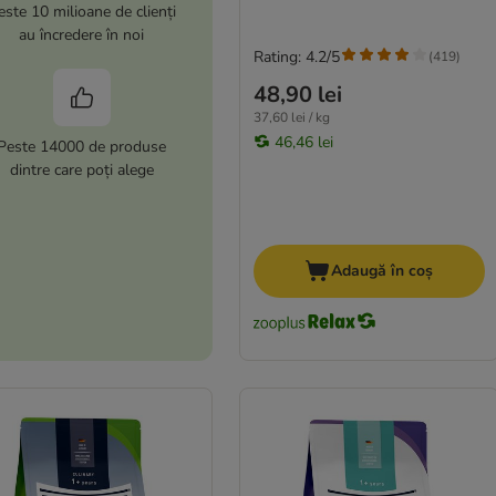
este 10 milioane de clienți
au încredere în noi
Rating: 4.2/5
(
419
)
48,90 lei
37,60 lei / kg
46,46 lei
Peste 14000 de produse
dintre care poți alege
Adaugă în coș