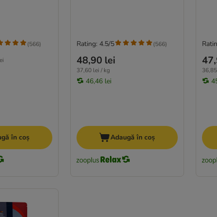
Rating: 4.5/5
Ratin
(
566
)
(
566
)
48,90 lei
47,
ei
37,60 lei / kg
36,85 
46,46 lei
45
gă în coș
Adaugă în coș