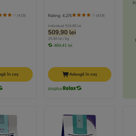
P
Rating: 4.2/5
(
419
)
(
419
)
Individual
519,80 lei
509,90 lei
25,50 lei / kg
484,41 lei
gă în coș
Adaugă în coș