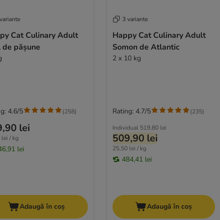
variante
3 variante
py Cat Culinary Adult
Happy Cat Culinary Adult
l de pășune
Somon de Atlantic
g
2 x 10 kg
g: 4.6/5
Rating: 4.7/5
(
258
)
(
235
)
,90 lei
Individual
519,80 lei
509,90 lei
lei / kg
46,91 lei
25,50 lei / kg
484,41 lei
Adaugă în coș
Adaugă în coș