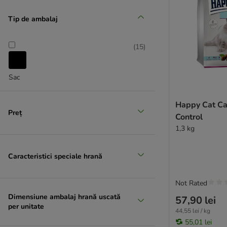
Tip de ambalaj
Vită și vițel
(
15
)
Sac
Happy Cat Ca
Preț
Control
1,3 kg
Caracteristici speciale hrană
Not Rated
Dimensiune ambalaj hrană uscată
57,90 lei
per unitate
44,55 lei / kg
55,01 lei