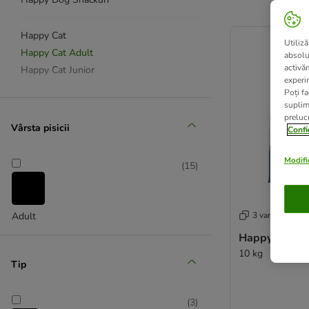
product items ha
Happy Cat
Utiliză
Happy Cat Adult
absolu
activă
Happy Cat Junior
experin
Poți fa
suplim
prelucr
Vârsta pisicii
Confi
Modific
(
15
)
3 variante
Adult
Happy Cat Ca
10 kg
Tip
(
3
)