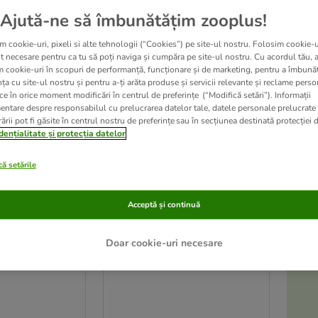
Ajută-ne să îmbunătățim zooplus!
ve been changed
m cookie-uri, pixeli si alte tehnologii (“Cookies”) pe site-ul nostru. Folosim cookie-u
t necesare pentru ca tu să poți naviga și cumpăra pe site-ul nostru. Cu acordul tău, 
m cookie-uri în scopuri de performanță, funcționare și de marketing, pentru a îmbunăt
ța cu site-ul nostru și pentru a-ți arăta produse și servicii relevante și reclame perso
ce în orice moment modificări în centrul de preferințe (“Modifică setări”). Informații
entare despre responsabilul cu prelucrarea datelor tale, datele personale prelucrate
ării pot fi găsite în centrul nostru de preferințe sau în secțiunea destinată protecției d
dențialitate și protecția datelor
ă setările
Acceptă și continuă
A
3 variante
Doar cookie-uri necesare
re Adult Light
Happy Cat Care Adult Light
2 x 10 kg