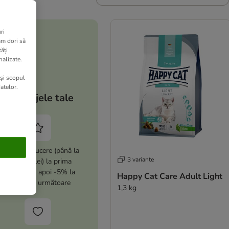
ri
am dori să
ăți
nalizate.
 și scopul
atelor.
Avantajele tale
i -10% reducere (până la
3 variante
max. 100 lei) la prima
comandă și apoi -5% la
Happy Cat Care Adult Light
comenzile următoare
1,3 kg