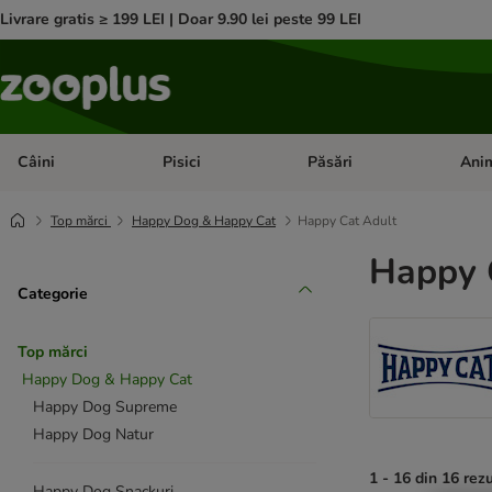
Livrare gratis ≥ 199 LEI | Doar 9.90 lei peste 99 LEI
Câini
Pisici
Păsări
Anim
Deschideți meniul cu categorii: Câini
Deschideți meniul cu categorii:
Deschid
Top mărci
Happy Dog & Happy Cat
Happy Cat Adult
Happy 
Categorie
Top mărci
Happy Dog & Happy Cat
Happy Dog Supreme
Happy Dog Natur
1 - 16 din 16 rez
Happy Dog Snackuri