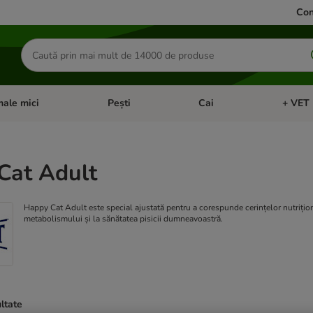
Con
Căutare
produse
ale mici
Pești
Cai
+ VET 
 Pisici
eți meniul cu categorii: Păsări
Deschideți meniul cu categorii: Animale mici
Deschideți meniul cu categori
Deschideț
Cat Adult
Happy Cat Adult este special ajustată pentru a corespunde cerințelor nutrițion
metabolismului și la sănătatea pisicii dumneavoastră.
ultate