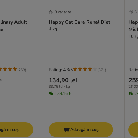
3 variante
3 
linary Adult
Happy Cat Care Renal Diet
Hap
ne
4 kg
Mie
10 k
Rating: 4.3/5
Ratin
(
258
)
(
371
)
134,90 lei
259
ei
33,75 lei / kg
26,00 
128,16 lei
2
gă în coș
Adaugă în coș