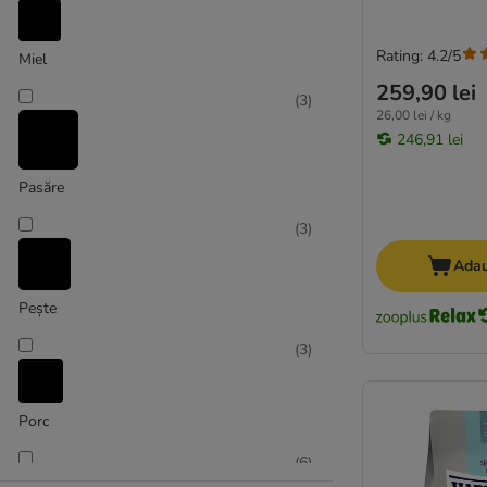
Rating: 4.2/5
Miel
259,90 lei
(
3
)
26,00 lei / kg
246,91 lei
Pasăre
(
3
)
Adau
Pește
(
3
)
Porc
(
6
)