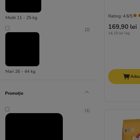
Rating: 4.6/5
Medii 11 - 25 kg
169,90 lei
(
2
)
14,15 lei / kg
Mari 26 - 44 kg
Adau
Promoție
(
1
)