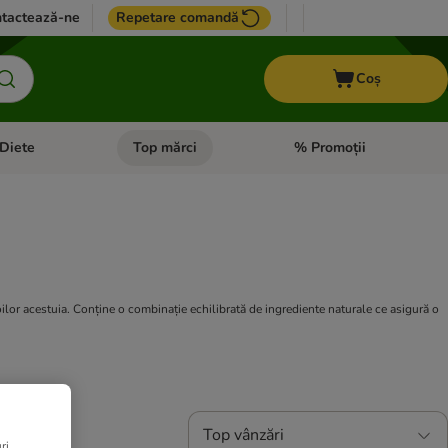
tactează-ne
Repetare comandă
Coș
Diete
Top mărci
% Promoții
i: Pești
i meniul cu categorii: Cai
Deschideți meniul cu categorii: + VET Diete
Deschideți meniul cu catego
oilor acestuia. Conține o combinație echilibrată de ingrediente naturale ce asigură o
Top vânzări
ri