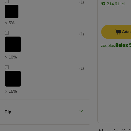
(
1
)
214,61 lei
> 5%
Adau
(
1
)
> 10%
(
1
)
> 15%
Tip