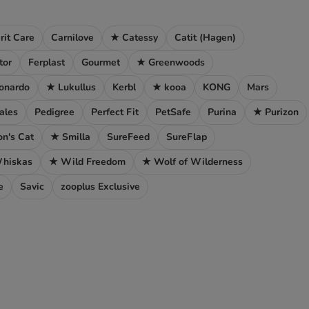
rit Care
Carnilove
★ Catessy
Catit (Hagen)
tor
Ferplast
Gourmet
★ Greenwoods
onardo
★ Lukullus
Kerbl
★ kooa
KONG
Mars
ales
Pedigree
Perfect Fit
PetSafe
Purina
★ Purizon
n's Cat
★ Smilla
SureFeed
SureFlap
hiskas
★ Wild Freedom
★ Wolf of Wilderness
e
Savic
zooplus Exclusive