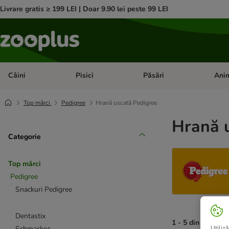
Livrare gratis ≥ 199 LEI | Doar 9.90 lei peste 99 LEI
Câini
Pisici
Păsări
Anim
Deschideți meniul cu categorii: Câini
Deschideți meniul cu categorii:
Deschid
Top mărci
Pedigree
Hrană uscată Pedigree
Hrană u
Categorie
Top mărci
Pedigree
Snackuri Pedigree
Dentastix
1 - 5 din 5 rezult
Schmackos
Utiliză