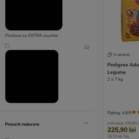
Produse cu EXTRA voucher
(
1
)
4 variante
Pedigree Adul
Legume
2 x 7 kg
Produse la prețuri reduse
Rating: 4.6/5
Individual
233,80 l
Procent reducere
225,90 lei
16,15 lei / kg