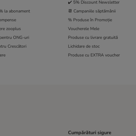
✔️ 5% Discount Newsletter
5% la abonament
📆 Campaniile săptămânii
compense
% Produse în Promoție
ere zooplus
Voucherele Mele
pentru ONG-uri
Produse cu livrare gratuită
tru Crescători
Lichidare de stoc
ere
Produse cu EXTRA voucher
Cumpărături sigure