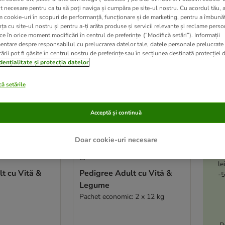
t necesare pentru ca tu să poți naviga și cumpăra pe site-ul nostru. Cu acordul tău, 
m cookie-uri în scopuri de performanță, funcționare și de marketing, pentru a îmbunăt
ve been changed
ța cu site-ul nostru și pentru a-ți arăta produse și servicii relevante și reclame perso
ce în orice moment modificări în centrul de preferințe (“Modifică setări”). Informații
entare despre responsabilul cu prelucrarea datelor tale, datele personale prelucrate
ării pot fi găsite în centrul nostru de preferințe sau în secțiunea destinată protecției d
dențialitate și protecția datelor
ă setările
Acceptă și continuă
Doar cookie-uri necesare
A
4 variante
le
t cu Vită &
Pedigree Adult cu Vită &
-5
Legume
Pachet economic: 2 x 12 kg