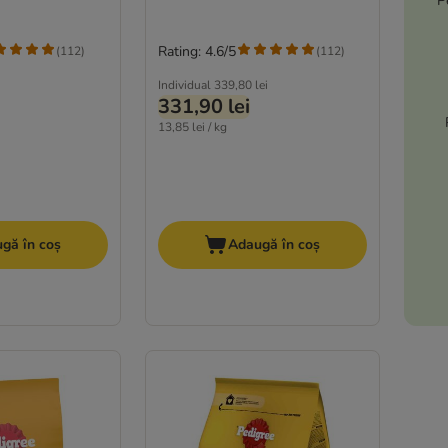
P
Rating: 4.6/5
(
112
)
(
112
)
Individual
339,80 lei
331,90 lei
13,85 lei / kg
gă în coș
Adaugă în coș