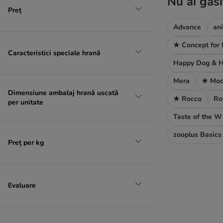
Nu ai găsi
Preț
Advance
an
★ Concept for 
Caracteristici speciale hrană
Happy Dog & H
Mera
★ Mod
Dimensiune ambalaj hrană uscată
★ Rocco
Ro
per unitate
Taste of the W
zooplus Basics
Preț per kg
Evaluare