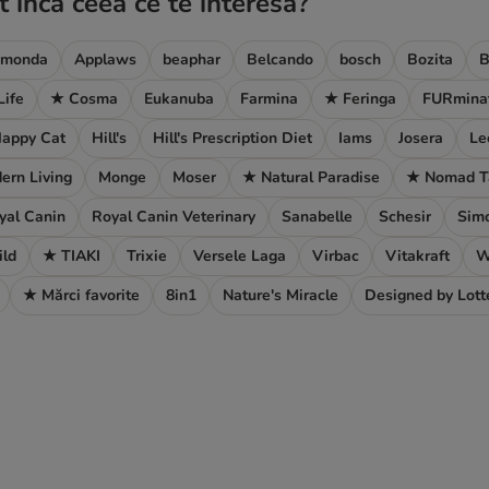
t încă ceea ce te interesa?
imonda
Applaws
beaphar
Belcando
bosch
Bozita
B
Life
★ Cosma
Eukanuba
Farmina
★ Feringa
FURmina
appy Cat
Hill's
Hill's Prescription Diet
Iams
Josera
Le
ern Living
Monge
Moser
★ Natural Paradise
★ Nomad T
yal Canin
Royal Canin Veterinary
Sanabelle
Schesir
Simo
ild
★ TIAKI
Trixie
Versele Laga
Virbac
Vitakraft
W
★ Mărci favorite
8in1
Nature's Miracle
Designed by Lott