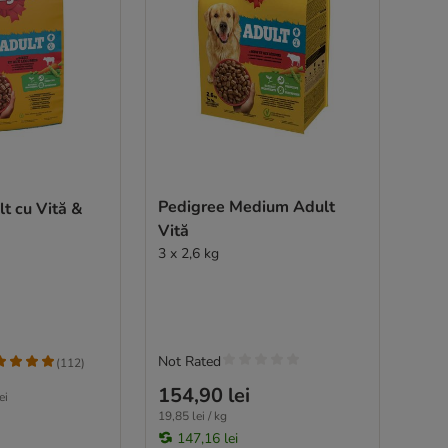
Pedigree Medium Adult
t cu Vită &
Vită
3 x 2,6 kg
Not Rated
(
112
)
154,90 lei
ei
19,85 lei / kg
147,16 lei