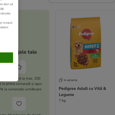
am dori să
ăți
nalizate.
 și scopul
atelor.
Avantajele tale
i -15% (până la max. 100
4 variante
i) la prima comandă și apoi
Pedigree Adult cu Vită &
% la comenzile următoare
Legume
7 kg