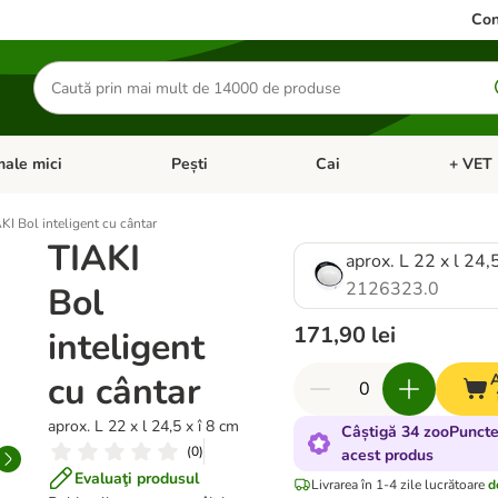
Con
Căutare
produse
ale mici
Pești
Cai
+ VET 
 Pisici
eți meniul cu categorii: Păsări
Deschideți meniul cu categorii: Animale mici
Deschideți meniul cu categori
Deschideț
KI Bol inteligent cu cântar
TIAKI
aprox. L 22 x l 24,
2126323.0
Bol
171,90 lei
inteligent
cu cântar
aprox. L 22 x l 24,5 x î 8 cm
Câștigă 34 zooPuncte
(
0
)
acest produs
Evaluaţi produsul
Livrarea în 1-4 zile lucrătoare
d