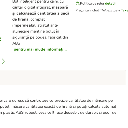
Bol inteligent pentru câini, cu
Politica de retur
detalii
cântar digital integrat,
măsoară
Preţurile includ TVA.
exclusiv
Taxe
și calculează cantitatea zilnică
de hrană
, complet
impermeabil
, stratul anti-
alunecare menține bolul în
siguranță pe podea, fabricat din
ABS
pentru mai multe informaţii...
cei care doresc să controleze cu precizie cantitatea de mâncare pe
 puteți măsura cantitatea exactă de hrană și puteți calcula automat
din plastic ABS robust, ceea ce îl face deosebit de durabil și ușor de