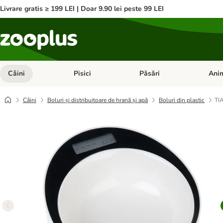
Livrare gratis ≥ 199 LEI | Doar 9.90 lei peste 99 LEI
Câini
Pisici
Păsări
Anim
Deschideți meniul cu categorii: Câini
Deschideți meniul cu categorii:
Deschid
Câini
Boluri și distribuitoare de hrană și apă
Boluri din plastic
TIA