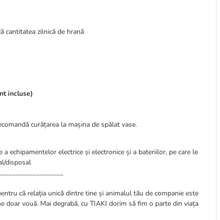
ă cantitatea zilnică de hrană
nt incluse)
ecomandă curățarea la mașina de spălat vase.
 a echipamentelor electrice și electronice și a bateriilor, pe care le
l/disposal
___________________
pentru că relația unică dintre tine și animalul tău de companie este
ine doar vouă. Mai degrabă, cu TIAKI dorim să fim o parte din viața