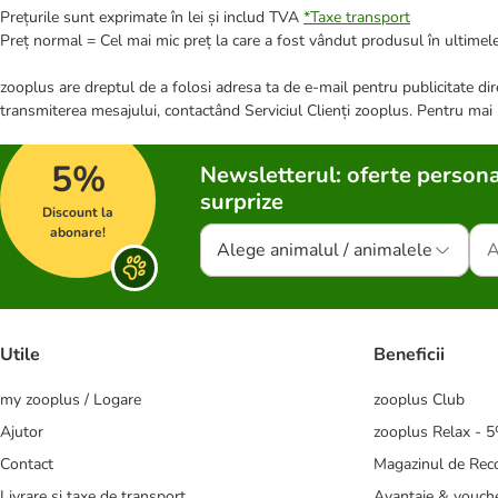
Prețurile sunt exprimate în lei și includ TVA
*
Taxe transport
Preț normal = Cel mai mic preț la care a fost vândut produsul în ultimele
zooplus are dreptul de a folosi adresa ta de e-mail pentru publicitate dire
transmiterea mesajului, contactând Serviciul Clienți zooplus. Pentru mai
5%
Newsletterul: oferte persona
surprize
Discount la
abonare!
Alege animalul / animalele
Utile
Beneficii
my zooplus / Logare
zooplus Club
Ajutor
zooplus Relax - 
Contact
Magazinul de Re
Livrare și taxe de transport
Avantaje & vouch