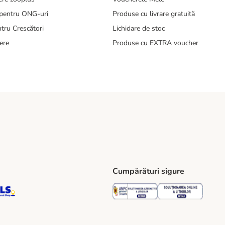
pentru ONG-uri
Produse cu livrare gratuită
tru Crescători
Lichidare de stoc
ere
Produse cu EXTRA voucher
Cumpărături sigure
ping Method
S Locker Shipping Method
GLS Parcel Shop Shipping Method
Security
Securit