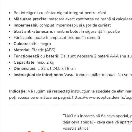
Bol inteligent cu cântar digital integrat pentru câini
Măsurare precisă:
măsoară exact cantitatea de hrană și calculeaz
Impermeabil:
complet impermeabil și ușor de curățat
Strat anti-alunecare:
menține bolul în siguranță în poziție
Fără cablu: poate fi amplasat oriunde în cameră
Culoare:
alb - negru
Material:
Plastic (ABS)
Funcționează cu baterii
: Da, sunt necesare 2 baterii AAA
(nu su
Capacitate
: max. 2 kg
Dimensiuni:
L 22 x l 24,5 x î 8 cm
Instrucțiuni de întreținere:
Vasul trebuie spălat manual. Nu se r
Indicație
: Vă rugăm să respectați instrucțiunile speciale de eliminare
poți accesa pe următoarea pagină: https://www.zooplus.de/info/lega
___________________________________________________________
TIAKI nu încearcă să fie ceva special, 
deja ceva special - ceva care vă aparț
voastră zilnică.