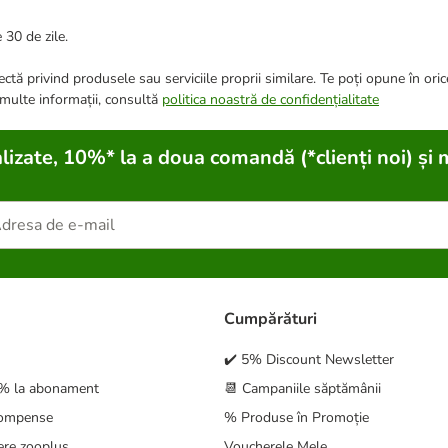
 30 de zile.
ctă privind produsele sau serviciile proprii similare. Te poți opune în ori
 multe informații, consultă
politica noastră de confidențialitate
lizate, 10%* la a doua comandă (*clienți noi) și 
Cumpărături
✔️ 5% Discount Newsletter
5% la abonament
📆 Campaniile săptămânii
compense
% Produse în Promoție
ere zooplus
Voucherele Mele