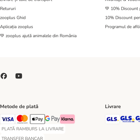
Retururi
💚 10% Discount 
zooplus Ghid
10% Discount pen
Aplicația zooplus
Programul de afili
💚 zooplus ajută animalele din România
Metode de plată
Livrare
GLS Ship
GL
Visa Payment Method
Master Card Payment Method
Apple Pay Payment Method
Google Pay Payment Method
Klarna Payment Method
PLATĂ RAMBURS LA LIVRARE
PLATĂ RAMBURS LA LIVRARE Payment Method
TRANSFER BANCAR